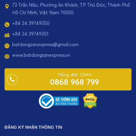
73 Trần Não, Phường An Khánh, TP Thủ Đức, Thành Phố
Hồ Chí Minh, Việt Nam 70000
+84 24 39749350
+84 24 39749351
batdongsanexpress@gmail.com
www.batdongsanexpress.vn
Tổng đài CSKH
0868 968 799
ĐĂNG KÝ NHẬN THÔNG TIN