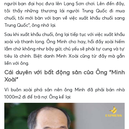
người bạn đại học đưa lên Lạng Sơn chơi. Lên đến đây,
tôi thấy những thương lái người Trung Quốc đi mua
chuối, tôi mới bàn với bạn về việc xuất khẩu chuối sang
Trung Quốc”, ông nhớ lại.
Sau khi xuất khẩu chuối, ông lại tiếp tục với việc xuất khẩu
xoài và thanh long. Ông Minh cho hay, hồi đấy xoài hiếm
lắm chứ không như bây giờ, chủ yếu sẽ phải tự cung và tự
tiêu là chính. Biệt danh Minh Xoài cũng từ đấy mà gắn
liền với ông.
Cái duyên với bất động sản của Ông “Minh
Xoài”
Vì buôn xoài phá sản nên ông Minh đã phải bán nhà
1000m2 đi để trả nợ. Ông kể lại: