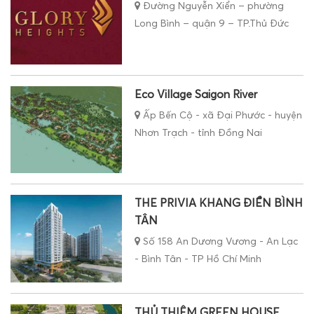
Đường Nguyễn Xiển – phường
Long Bình – quận 9 – TP.Thủ Đức
Eco Village Saigon River
Ấp Bến Cộ - xã Đại Phước - huyện
Nhơn Trạch - tỉnh Đồng Nai
THE PRIVIA KHANG ĐIỀN BÌNH
TÂN
Số 158 An Dương Vương - An Lạc
- Bình Tân - TP Hồ Chí Minh
THỦ THIÊM GREEN HOUSE