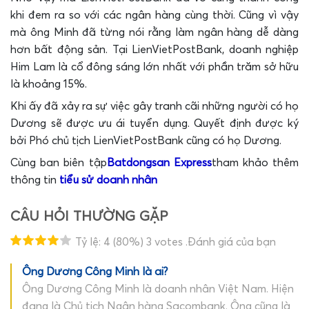
khi đem ra so với các ngân hàng cùng thời. Cũng vì vậy
mà ông Minh đã từng nói rằng làm ngân hàng dễ dàng
hơn bất động sản. Tại LienVietPostBank, doanh nghiệp
Him Lam là cổ đông sáng lớn nhất với phần trăm sở hữu
là khoảng 15%.
Khi ấy đã xảy ra sự việc gây tranh cãi những người có họ
Dương sẽ được ưu ái tuyển dụng. Quyết định được ký
bởi Phó chủ tịch LienVietPostBank cũng có họ Dương.
Cùng ban biên tập
Batdongsan Express
tham khảo thêm
thông tin
tiểu sử doanh nhân
CÂU HỎI THƯỜNG GẶP
Tỷ lệ:
4
(80%)
3
votes
.Đánh giá của bạn
Ông Dương Công Minh là ai?
Ông Dương Công Minh là doanh nhân Việt Nam. Hiện
đang là Chủ tịch Ngân hàng Sacombank. Ông cũng là