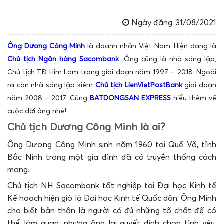
Ngày đăng: 31/08/2021
Ông Dương Công Min
h
là
doanh nhân Việt Nam. Hiện đang là
Chủ tịch Ngân hàng Sacombank
. Ông cũng là nhà sáng lập,
Chủ tịch TĐ Him Lam trong giai đoạn năm 1997 – 2018. Ngoài
ra còn nhà sáng lập kiêm
Chủ tịch LienVietPostBank
giai đoạn
năm 2008 – 2017...Cùng
BATDONGSAN EXPRESS
hiểu thêm về
cuộc đời ông nhé!
Chủ tịch Dương Công Minh là ai?
Ông Dương Công Minh sinh năm 1960 tại Quế Võ, tỉnh
Bắc Ninh trong một gia đình đã có truyền thống cách
mạng.
Chủ tịch NH Sacombank tốt nghiệp tại Đại học Kinh tế
Kế hoạch hiện giờ là Đại học Kinh tế Quốc dân. Ông Minh
cho biết bản thân là người có đủ những tố chất để có
thể làm quan, nhưng ông lại quyết định chọn tình yêu.