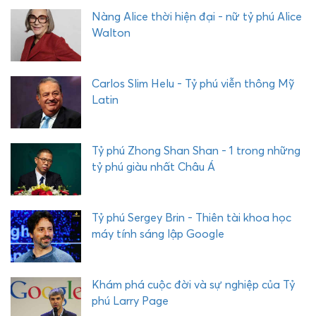
h
Nàng Alice thời hiện đại - nữ tỷ phú Alice
u
Walton
y
ế
t
c
Carlos Slim Helu - Tỷ phú viễn thông Mỹ
ủ
Latin
a
M
i
Tỷ phú Zhong Shan Shan - 1 trong những
c
tỷ phú giàu nhất Châu Á
r
o
s
Tỷ phú Sergey Brin - Thiên tài khoa học
o
máy tính sáng lập Google
f
t
Khám phá cuộc đời và sự nghiệp của Tỷ
phú Larry Page