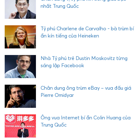
m
nhất Trung Quốc
e
r
-
Tỷ phú Charlene de Carvalho - bà trùm bí
v
ẩn kín tiếng của Heineken
ị
t
ỷ
Nhà Tỷ phú trẻ Dustin Moskovitz từng
p
sáng lập Facebook
h
ú
đ
Chân dung ông trùm eBay – vua đấu giá
ầ
Pierre Omidyar
y
n
h
Ông vua Internet bí ẩn Colin Huang của
i
Trung Quốc
ệ
t