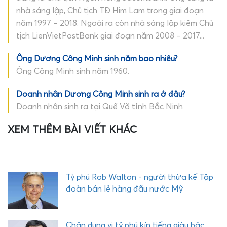
nhà sáng lập, Chủ tịch TĐ Him Lam trong giai đoạn
năm 1997 – 2018. Ngoài ra còn nhà sáng lập kiêm Chủ
tịch LienVietPostBank giai đoạn năm 2008 – 2017...
Ông Dương Công Minh sinh năm bao nhiêu?
Ông Công Minh sinh năm 1960.
Doanh nhân Dương Công Minh sinh ra ở đâu?
Doanh nhân sinh ra tại Quế Võ tỉnh Bắc Ninh
XEM THÊM BÀI VIẾT KHÁC
S
t
e
v
e
Tỷ phú Rob Walton - người thừa kế Tập
B
đoàn bán lẻ hàng đầu nước Mỹ
a
l
l
Chân dung vị tỷ phú kín tiếng giàu bậc