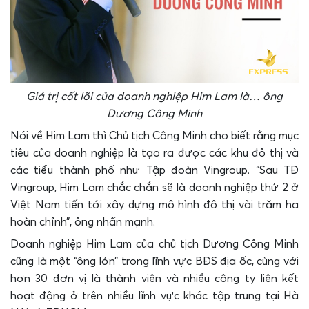
Giá trị cốt lõi của doanh nghiệp Him Lam là… ông
Dương Công Minh
Nói về Him Lam thì Chủ tịch Công Minh cho biết rằng mục
tiêu của doanh nghiệp là tạo ra được các khu đô thị và
các tiểu thành phố như Tập đoàn Vingroup. “Sau TĐ
Vingroup, Him Lam chắc chắn sẽ là doanh nghiệp thứ 2 ở
Việt Nam tiến tới xây dựng mô hình đô thị vài trăm ha
hoàn chỉnh”, ông nhấn mạnh.
Doanh nghiệp Him Lam của chủ tịch Dương Công Minh
cũng là một “ông lớn” trong lĩnh vực BĐS địa ốc, cùng với
hơn 30 đơn vị là thành viên và nhiều công ty liên kết
hoạt động ở trên nhiều lĩnh vực khác tập trung tại Hà