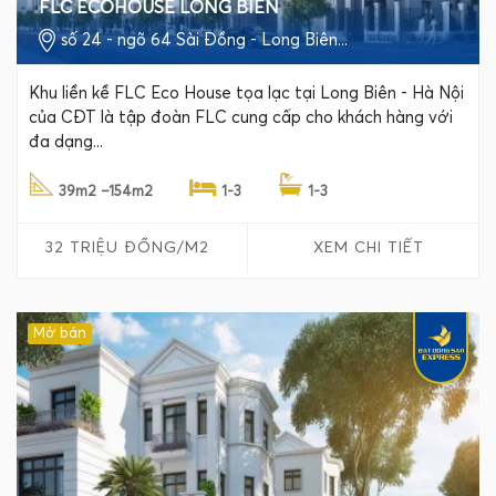
FLC ECOHOUSE LONG BIÊN
số 24 - ngõ 64 Sài Đồng - Long Biên...
Khu liền kề FLC Eco House tọa lạc tại Long Biên - Hà Nội
của CĐT là tập đoàn FLC cung cấp cho khách hàng với
đa dạng...
39m2 –154m2
1-3
1-3
32 TRIỆU ĐỒNG/M2
XEM CHI TIẾT
Mở bán