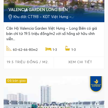
VALENCIA GARDEN LONG BIÊN
Khu đất CT19B – KĐT Việt Hưng –...
Căn Hộ Valencia Garden Việt Hưng – Long Biên có giá
bán chỉ từ 19.5 triệu đồng/m2 với sổ hồng sở hữu vĩnh
viễn...
60-62-66-80m2
1-3
1-3
19.5 TRIỆU ĐỒNG / M2.
XEM CHI TIẾT
Đã bàn giao