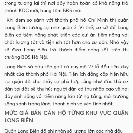
trong tương lai thì nơi đây hoàn toàn có khả năng trở
thành KDC mới, trung tâm BĐS mới.
Khi đem so sánh với thành phố hồ Chí Minh thì quận
Long Biên tương tự như quận 2. Vì thế, cơ sở để Long
Biên có tiềm năng phát triển các dự án tiềm năng với
chất lượng tốt và tiện ích tốt hơn cho cư dân. Nhờ vậy
sẽ đưa Long Biên trở thành điểm nóng sốt trên thị
trường BĐS Hà Nội.
Long Biên sở hữu sân golf có quy mô 27 lỗ đầu tiên, duy
nhất của thành phố Hà Nội. Tiện ích đẳng cấp hiện hữu
tại quận đã cho thấy sự phù hợp cũng như đặc thù cư
dân tại đât sẽ thu hút người dân có thu nhập cao về nơi
đây sinh sống vói tiềm năng lớn từ hạ tầng, môi trường
sống xanh trong lành, thanh bình và yên tĩnh nhất.
MỨC GIÁ BÁN CĂN HỘ TỪNG KHU VỰC QUẬN
LONG BIÊN
Quận Long Biên đã ghi nhận số lượng lớn các nhà đầu