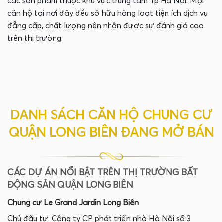
các sản phẩm thuộc khu vực trung tâm Tp Hà Nội. Mọi
căn hộ tại nơi đây đều sở hữu hàng loạt tiện ích dịch vụ
đẳng cấp, chất lượng nên nhận được sự đánh giá cao
trên thị trường.
DANH SÁCH CĂN HỘ CHUNG CƯ
QUẬN LONG BIÊN ĐANG MỞ BÁN
CÁC DỰ ÁN NỔI BẬT TRÊN THỊ TRƯỜNG BẤT
ĐỘNG SẢN QUẬN LONG BIÊN
Chung cư Le Grand Jardin Long Biên
Chủ đầu tư: Công ty CP phát triển nhà Hà Nội số 3