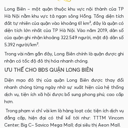
Long Biên – một quận thuộc khu vực nội thành của TP
Hà Nội nằm khu vực tả ngạn sông Hồng. Tổng diện tích
đất tự nhiên của quận vào khoảng 61 km², đây là quận có
diện tích lớn nhất của TP Hà Nội. Vào năm 2019, dân số
của quận ghi nhận khoảng 322.549 người, mật độ dân số
5.392 người/km².
Trong vài năm gần đây, Long Biên chính là quận được ghi
nhận có tốc độ đô thị hóa nhanh chóng.
ƯU THẾ CHO BĐS QUẬN LONG BIÊN
Diện mạo đô thị của quận Long Biên được thay đổi
nhanh chóng từng ngày nhờ sự xuất hiện của hệ thống
dịch vụ, tiện ích xã hội được bổ sung phong phú; cao cấp
hơn.
Trong phạm vi chỉ vài km là hàng loạt các tiện ích dịch vụ
đẳng cấp, hiện đại có thể kể tới như: TTTM Vincom
Center; Big C– Savico Mega Mall; đại siêu thị Aeon Mall.