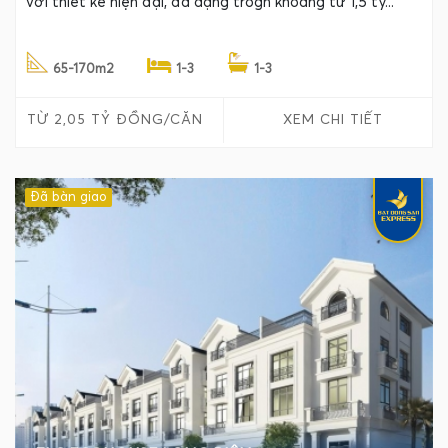
với thiết kế hiện đại, đa dạng trogn khoảng từ 1,5 tỷ...
65-170m2
1-3
1-3
TỪ 2,05 TỶ ĐỒNG/CĂN
XEM CHI TIẾT
Đã bàn giao