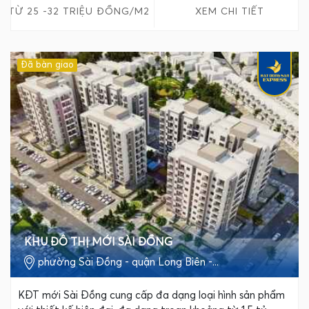
TỪ 25 -32 TRIỆU ĐỒNG/M2
XEM CHI TIẾT
Đã bàn giao
KHU ĐÔ THỊ MỚI SÀI ĐỒNG
phường Sài Đồng - quận Long Biên -...
KĐT mới Sài Đồng cung cấp đa dạng loại hình sản phẩm