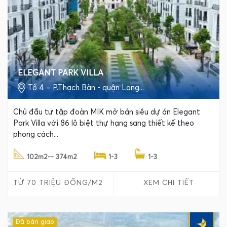
ELEGANT PARK VILLA
Tổ 4 – P.Thạch Bàn - quận Long...
Chủ đầu tư tập đoàn MIK mở bán siêu dự án Elegant
Park Villa với 86 lô biệt thự hạng sang thiết kế theo
phong cách...
102m2-- 374m2
1-3
1-3
TỪ 70 TRIỆU ĐỒNG/M2
XEM CHI TIẾT
Đã bàn giao