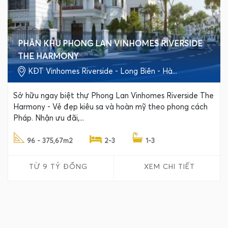
PHÂN KHU PHONG LAN VINHOMES RIVERSIDE
THE HARMONY
KĐT Vinhomes Riverside - Long Biên - Hà...
Sở hữu ngay biệt thự Phong Lan Vinhomes Riverside The
Harmony - Vẻ đẹp kiêu sa và hoàn mỹ theo phong cách
Pháp. Nhận ưu đãi,...
96 - 375,67m2
2-3
1-3
TỪ 9 TỶ ĐỒNG
XEM CHI TIẾT