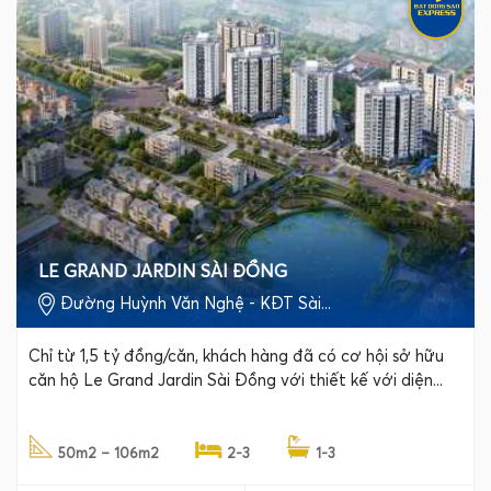
LE GRAND JARDIN SÀI ĐỒNG
Đường Huỳnh Văn Nghệ - KĐT Sài...
Chỉ từ 1,5 tỷ đồng/căn, khách hàng đã có cơ hội sở hữu
căn hộ Le Grand Jardin Sài Đồng với thiết kế với diện...
50m2 – 106m2
2-3
1-3