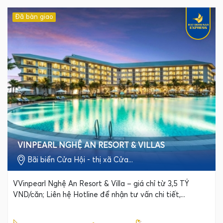
Đã bàn giao
VINPEARL NGHỆ AN RESORT & VILLAS
Bãi biển Cửa Hội - thị xã Cửa...
VVinpearl Nghệ An Resort & Villa – giá chỉ từ 3,5 TỶ
VND/căn; Liên hệ Hotline để nhận tư vấn chi tiết,...