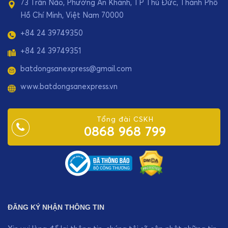
73 Trần Não, Phường An Khánh, TP Thủ Đức, Thành Phố
Hồ Chí Minh, Việt Nam 70000
+84 24 39749350
+84 24 39749351
batdongsanexpress@gmail.com
www.batdongsanexpress.vn
Tổng đài CSKH
0868 968 799
ĐĂNG KÝ NHẬN THÔNG TIN