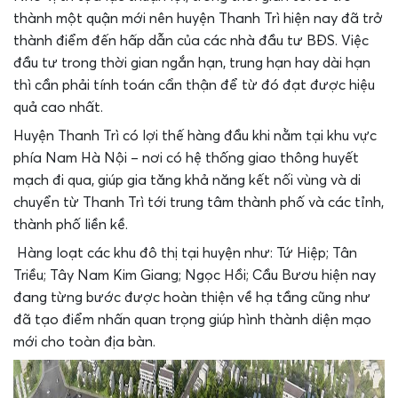
thành một quận mới nên huyện Thanh Trì hiện nay đã trở
thành điểm đến hấp dẫn của các nhà đầu tư BĐS. Việc
đầu tư trong thời gian ngắn hạn, trung hạn hay dài hạn
thì cần phải tính toán cẩn thận để từ đó đạt được hiệu
quả cao nhất.
Huyện Thanh Trì có lợi thế hàng đầu khi nằm tại khu vực
phía Nam Hà Nội – nơi có hệ thống giao thông huyết
mạch đi qua, giúp gia tăng khả năng kết nối vùng và di
chuyển từ Thanh Trì tới trung tâm thành phố và các tỉnh,
thành phố liền kề.
Hàng loạt các khu đô thị tại huyện như: Tứ Hiệp; Tân
Triều; Tây Nam Kim Giang; Ngọc Hồi; Cầu Bươu hiện nay
đang từng bước được hoàn thiện về hạ tầng cũng như
đã tạo điểm nhấn quan trọng giúp hình thành diện mạo
mới cho toàn địa bàn.