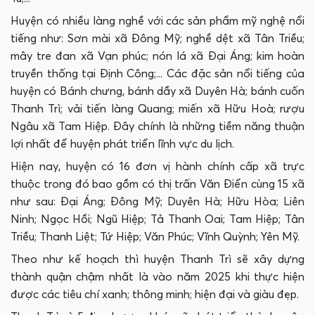
Huyện có nhiều làng nghề với các sản phẩm mỹ nghệ nổi
tiếng như: Sơn mài xã Đông Mỹ; nghề dệt xã Tân Triều;
mây tre đan xã Vạn phúc; nón lá xã Đại Áng; kim hoàn
truyền thống tại Định Công;... Các đặc sản nổi tiếng của
huyện có Bánh chưng, bánh dầy xã Duyên Hà; bánh cuốn
Thanh Trì; vải tiến làng Quang; miến xã Hữu Hoà; rượu
Ngâu xã Tam Hiệp. Đây chính là những tiềm năng thuận
lợi nhất để huyện phát triển lĩnh vực du lịch.
Hiện nay, huyện có 16 đơn vị hành chính cấp xã trực
thuộc trong đó bao gồm có thị trấn Văn Điển cùng 15 xã
như sau: Đại Áng; Đông Mỹ; Duyên Hà; Hữu Hòa; Liên
Ninh; Ngọc Hồi; Ngũ Hiệp; Tả Thanh Oai; Tam Hiệp; Tân
Triều; Thanh Liệt; Tứ Hiệp; Văn Phúc; Vĩnh Quỳnh; Yên Mỹ.
Theo như kế hoạch thì huyện Thanh Trì sẽ xây dựng
thành quận chậm nhất là vào năm 2025 khi thực hiện
được các tiêu chí xanh; thông minh; hiện đại và giàu đẹp.