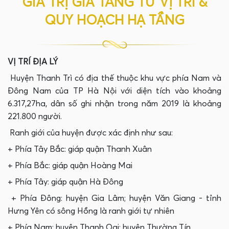
GIÁ TRỊ GIA TĂNG TỪ VỊ TRÍ &
QUY HOẠCH HẠ TẦNG
VỊ TRÍ ĐỊA LÝ
Huyện Thanh Trì có địa thế thuộc khu vực phía Nam và
Đông Nam của TP Hà Nội với diện tích vào khoảng
6.317,27ha, dân số ghi nhận trong năm 2019 là khoảng
221.800 người.
Ranh giới của huyện được xác định như sau:
+ Phía Tây Bắc: giáp quận Thanh Xuân
+ Phía Bắc: giáp quận Hoàng Mai
+ Phía Tây: giáp quận Hà Đông
+ Phía Đông: huyện Gia Lâm; huyện Văn Giang - tỉnh
Hưng Yên có sông Hồng là ranh giới tự nhiên
+ Phía Nam: huyện Thanh Oai; huyện Thường Tín