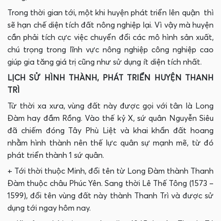
Trong thời gian tới, một khi huyện phát triển lên quận thì
sẽ hạn chế diện tích đất nông nghiệp lại. Vì vậy mà huyện
cần phải tích cực việc chuyển đổi các mô hình sản xuất,
chú trọng trong lĩnh vực nông nghiệp công nghiệp cao
giúp gia tăng giá trị cũng như sử dụng ít diện tích nhất.
LỊCH SỬ HÌNH THÀNH, PHÁT TRIỂN HUYỆN THANH
TRÌ
Từ thời xa xưa, vùng đất này được gọi với tân là Long
Đàm hay đầm Rồng. Vào thế kỷ X, sứ quân Nguyễn Siêu
đã chiếm đóng Tây Phù Liệt và khai khẩn đất hoang
nhằm hình thành nên thế lực quân sự mạnh mẽ, từ đó
phát triển thành 1 sứ quân.
+ Tới thời thuộc Minh, đổi tên từ Long Đàm thành Thanh
Đàm thuộc châu Phúc Yên. Sang thời Lê Thế Tông (1573 –
1599), đổi tên vùng đất này thành Thanh Trì và được sử
dụng tới ngay hôm nay.