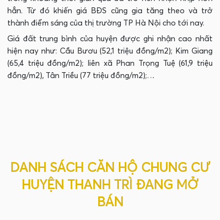
hẳn. Từ đó khiến giá BĐS cũng gia tăng theo và trở
thành điểm sáng của thị trường TP Hà Nội cho tới nay.
Giá đất trung bình của huyện được ghi nhận cao nhất
hiện nay như: Cầu Bươu (52,1 triệu đồng/m2); Kim Giang
(65,4 triệu đồng/m2); liên xã Phan Trọng Tuệ (61,9 triệu
đồng/m2), Tân Triều (77 triệu đồng/m2);…
DANH SÁCH CĂN HỘ CHUNG CƯ
HUYỆN THANH TRÌ ĐANG MỞ
BÁN