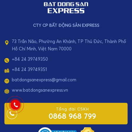
CTY CP BẤT ĐỘNG SẢN EXPRESS
73 Trần Não, Phường An Khánh, TP Thủ Đức, Thành Phố
Hồ Chí Minh, Việt Nam 70000
+84 24 39749350
+84 24 39749351
batdongsanexpress@gmail.com
www.batdongsanexpress.vn
Tổng đài CSKH
0868 968 799