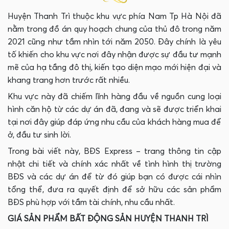
Huyện Thanh Trì thuộc khu vực phía Nam Tp Hà Nội đã
nằm trong đồ án quy hoạch chung của thủ đô trong năm
2021 cũng như tầm nhìn tới năm 2050. Đây chính là yêu
tố khiến cho khu vực nơi đây nhận được sự đầu tư mạnh
mẽ của hạ tầng đô thị, kiến tạo diện mạo mới hiện đại và
khang trang hơn trước rất nhiều.
Khu vực này đã chiếm lĩnh hàng đầu về nguồn cung loại
hình căn hộ từ các dự án đã, đang và sẽ được triển khai
tại nơi đây giúp đáp ứng nhu cầu của khách hàng mua để
ở, đầu tư sinh lời.
Trong bài viết này, BĐS Express – trang thông tin cập
nhật chi tiết và chính xác nhất về tình hình thị trường
BĐS và các dự án để từ đó giúp bạn có được cái nhìn
tổng thể, đưa ra quyết định để sở hữu các sản phẩm
BĐS phù hợp với tầm tài chính, nhu cầu nhất.
GIÁ SẢN PHẨM BẤT ĐỘNG SẢN HUYỆN THANH TRÌ