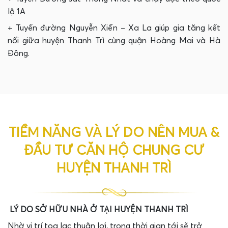
lộ 1A
+ Tuyến đường Nguyễn Xiển – Xa La giúp gia tăng kết
nối giữa huyện Thanh Trì cùng quận Hoàng Mai và Hà
Đông.
TIỀM NĂNG VÀ LÝ DO NÊN MUA &
ĐẦU TƯ CĂN HỘ CHUNG CƯ
HUYỆN THANH TRÌ
LÝ DO SỞ HỮU NHÀ Ở TẠI HUYỆN THANH TRÌ
Nhờ vị trí tọa lạc thuận lợi, trong thời gian tới sẽ trở