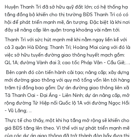
Huyện Thanh Trì đã sở hữu quỹ đất lớn; có hệ thống hạ
tầng đồng bộ khiến cho thị trường BĐS Thanh Trì có có
hội để phát triển mạnh mẽ, ấn tượng. Đặc biệt là khi nơi
đây sẽ nâng cấp lên quận trong khoảng vài năm tới.
Thanh Trì với sức hút mạnh mẽ khi nằm ngay liền kề với
cả 3 quận Hà Đông; Thanh Trì; Hoàng Mai cùng với đó là
việc sở hữu tuyến đường giao thông huyết mạch gồm:
QL 1A; đường Vành đai 3; cao tốc Pháp Vân - Cầu Giẽ;…
Bên cạnh đó còn tiến hành cải tạo; nâng cấp; xây dựng
mới đường giao thông với quy mô tổng vốn lên tới hàng
trăm tỷ đồng bao gồm: Dự án đường giao thông liên xã
Tả Thanh Oai - Đại Áng - Liên Ninh; dự án nâng cấp, mở
rộng đường Tứ Hiệp nối Quốc lộ 1A với đường Ngọc Hồi
- Vũ Lăng;…
Thực tế cho thấy, một khi hạ tầng mở rộng sẽ khiến cho
giá BĐS tăng lên theo. Vì thế với sự phát triển mạnh mẽ
của các dự án giao thông đã trở thành đòn bẩy đưa thị