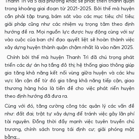
Thanh Trì và 5 địa phương khác sẽ phát triển thành quận
trong khoảng giai đoạn từ 2021-2025. Bởi thế mà huyện
cần phải tập trung, bám sát vào các mục tiêu; chỉ tiêu;
giải pháp cũng như các nhiệm vụ trọng tâm theo định
hướng đề ra. Mọi nguồn lực được huy động cùng với sự
vào cuộc của ban chỉ đạo quyết liệt sẽ hoàn thành việc
xây dựng huyện thành quận chậm nhất là vào năm 2025.
Chính bởi thế mà huyện Thanh Trì đã chú trọng phát
triển các dự án hạ tầng đô thị; hệ thống giao thông giúp
gia tăng khả năng kết nối vùng giữa huyện và các khu
vực lân cận để từ đó gia tăng khả năng tiếp cận, giao
thương hàng hóa là tiền đề cho việc phát riển huyện
theo định hướng đã đưa ra.
Cùng với đó, tăng cường công tác quản lý các vấn đề
như: đất đai; trật tự xây dựng để tránh việc gây lãn phí
tài nguyên. Đồng thời đẩy mạnh việc tuyên truyền chủ
trương, chính sách trong tái định cư; giải phóng mặt
bằng;...