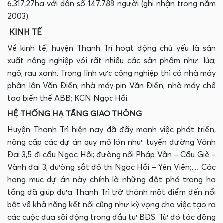
6.317,27ha với dân số 147.788 người (ghi nhận trong năm
2003).
KINH TẾ
Về kinh tế, huyện Thanh Trí hoạt động chủ yếu là sản
xuất nông nghiệp với rất nhiều các sản phẩm như: lúa;
ngô; rau xanh. Trong lĩnh vực công nghiệp thì có nhà máy
phân lân Văn Điển; nhà máy pin Văn Điển; nhà máy chế
tạo biến thế ABB; KCN Ngọc Hồi.
HỆ THỐNG HẠ TẦNG GIAO THÔNG
Huyện Thanh Trì hiện nay đã đẩy mạnh việc phát triển,
nâng cấp các dự án quy mô lớn như: tuyến đường Vành
Đai 3,5 đi cầu Ngọc Hồi; đường nối Pháp Vân – Cầu Giẽ –
Vành đai 3; đường sắt đô thị Ngọc Hồi – Yên Viên;… Các
hạng mục dự án này chính là những đột phá trong hạ
tầng đã giúp đưa Thanh Trì trở thành một điểm đến nổi
bật về khả năng kết nối cũng như kỳ vọng cho việc tạo ra
các cuộc đua sôi động trong đầu tư BĐS. Từ đó tác động