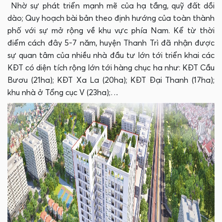
Nhờ sự phát triển mạnh mẽ của hạ tầng, quỹ đất dồi
dào; Quy hoạch bài bản theo định hướng của toàn thành
phố với sự mở rộng về khu vực phía Nam. Kể từ thời
điểm cách đây 5-7 năm, huyện Thanh Trì đã nhận được
sự quan tâm của nhiều nhà đầu tư lớn tới triển khai các
KĐT có diện tích rộng lớn tới hàng chục ha như: KĐT Cầu
Bươu (21ha); KĐT Xa La (20ha); KĐT Đại Thanh (17ha);
khu nhà ở Tổng cục V (23ha);…