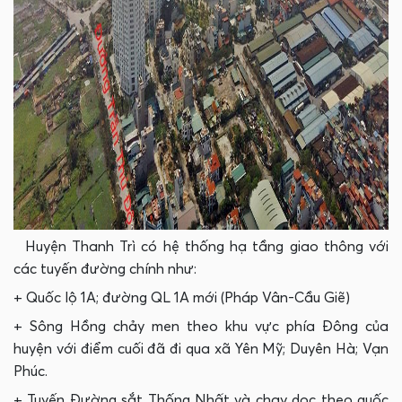
Huyện Thanh Trì có hệ thống hạ tầng giao thông với
các tuyến đường chính như:
+ Quốc lộ 1A; đường QL 1A mới (Pháp Vân-Cầu Giẽ)
+ Sông Hồng chảy men theo khu vực phía Đông của
huyện với điểm cuối đã đi qua xã Yên Mỹ; Duyên Hà; Vạn
Phúc.
+ Tuyến Đường sắt Thống Nhất và chạy dọc theo quốc