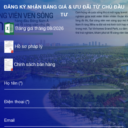
ĐĂNG KÝ NHẬN BẢNG GIÁ & ƯU ĐÃI TỪ CHỦ ĐẦU
TƯ
Bảng giá tháng 08/2026
Hồ sơ pháp lý
Chính sách bán hàng