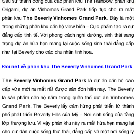
Sau sự thành công của các phân khu The Rainbow, phân khu 
Origami, dự án Vinhomes Grand Park tiếp tục cho ra mắt 
The Beverly Vinhomes Grand Park
phân khu 
. Đây là một 
trong những phân khu căn hộ view biển – Cực phẩm tạo ra sự 
đẳng cấp tinh tế. Với phong cách nghỉ dưỡng, sinh thái sang 
trọng dự án hứa hẹn mang lại cuộc sống sinh thái đẳng cấp 
như tại Beverly cho các chủ nhân tinh hoa.
Đôi nét về phân khu The Beverly Vinhomes Grand Park
The Beverly Vinhomes Grand Park
 là dự án căn hộ cao 
cấp vừa mới ra mắt rất được săn đón hiện nay. The Beverly 
dự án Vinhomes 
là sản phẩm căn hộ nằm trong quần thể 
Grand Park
. The Beverly lấy cảm hứng phát triển từ thành 
phố phát triển Beverly Hills của Mỹ - Nơi sinh sống của tầng 
lớp thượng lưu. Vì vậy phân khu này ra mắt hứa hẹn mang lại 
cho cư dân cuộc sống thư thái, đẳng cấp và một nơi sống lý 