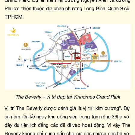
Grand Park. Dự án nằm tại đường Nguyễn Xiển và đường 
Phước thiện thuộc địa phận phường Long Bình, Quận 9 cũ, 
TPHCM.
The Beverly – Vị trí đẹp tại Vinhomes Grand Park
Vị trí The Beverly được đánh giá là vị trí “kim cương”. Dự 
án nằm liền kề ngay khu công viên trung tâm rộng 36ha với 
đầy đủ tiện ích đẳng cấp đã đi vào hoạt động. Vì vậy The 
Beverly không chỉ cung cấp cho cư dân những căn hộ với 