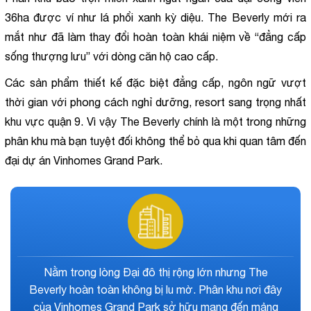
36ha được ví như lá phổi xanh kỳ diệu. The Beverly mới ra 
mắt như đã làm thay đổi hoàn toàn khái niệm về “đẳng cấp 
sống thượng lưu” với dòng căn hộ cao cấp.
Các sản phẩm thiết kế đặc biệt đẳng cấp, ngôn ngữ vượt 
thời gian với phong cách nghỉ dưỡng, resort sang trọng nhất 
khu vực quận 9. Vì vậy The Beverly chính là một trong những 
phân khu mà bạn tuyệt đối không thể bỏ qua khi quan tâm đến 
đại dự án Vinhomes Grand Park.
The Beverly được xây dựng tại vị trí gần như không
khoảng cách tới các tiện ích đại đô thị Vinhomes
Grand Park. Vị trí kết nối tạo điều kiện giúp phân khu