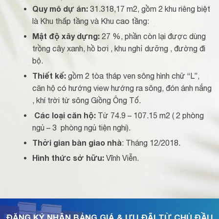
Quy mô dự án:
31.318,17 m2, gồm 2 khu riêng biệt
là Khu thấp tầng và Khu cao tầng:
Mật độ xây dựng:
27 %, phần còn lại được dùng
trồng cây xanh, hồ bơi , khu nghỉ dưỡng , đường đi
bộ.
Thiết kế:
gồm 2 tòa tháp ven sông hình chữ “L”,
căn hộ có hướng view hướng ra sông, đón ánh nắng
, khí trời từ sông Giồng Ông Tố.
Các loại căn hộ:
Từ 74.9 – 107.15 m2 ( 2 phòng
ngủ – 3 phòng ngủ tiện nghi).
Thời gian bàn giao nhà
: Tháng 12/2018.
Hình thức sở hữu:
Vĩnh Viễn.
ĐĂNG KÝ NHẬN BẢNG GIÁ & ƯU ĐÃI TỪ CHỦ ĐẦU