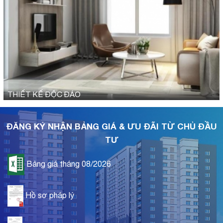
THIẾT KẾ ĐỘC ĐÁO
ĐĂNG KÝ NHẬN BẢNG GIÁ & ƯU ĐÃI TỪ CHỦ ĐẦU
TƯ
Bảng giá tháng 08/2026
Hồ sơ pháp lý