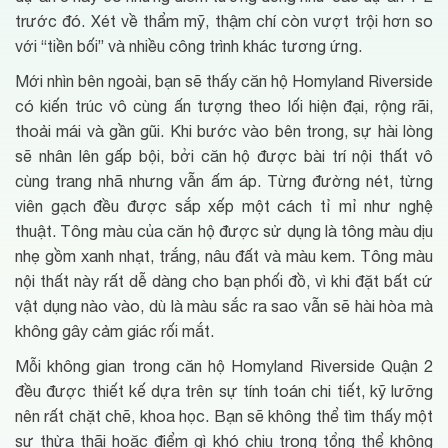
trước đó. Xét về thẩm mỹ, thậm chí còn vượt trội hơn so
với “tiền bối” và nhiều công trình khác tương ứng.
Mới nhìn bên ngoài, bạn sẽ thấy căn hộ Homyland Riverside
có kiến trúc vô cùng ấn tượng theo lối hiện đại, rộng rãi,
thoải mái và gần gũi. Khi bước vào bên trong, sự hài lòng
sẽ nhân lên gấp bội, bởi căn hộ được bài trí nội thất vô
cùng trang nhã nhưng vẫn ấm áp. Từng đường nét, từng
viên gạch đều được sắp xếp một cách tỉ mỉ như nghệ
thuật. Tông màu của căn hộ được sử dụng là tông màu dịu
nhẹ gồm xanh nhạt, trắng, nâu đất và màu kem. Tông màu
nội thất này rất dễ dàng cho bạn phối đồ, vì khi đặt bất cứ
vật dụng nào vào, dù là màu sắc ra sao vẫn sẽ hài hòa mà
không gây cảm giác rối mắt.
Mỗi không gian trong căn hộ Homyland Riverside Quận 2
đều được thiết kế dựa trên sự tính toán chi tiết, kỹ lưỡng
nên rất chặt chẽ, khoa học. Bạn sẽ không thể tìm thấy một
sự thừa thãi hoặc điểm gì khó chịu trong tổng thể không