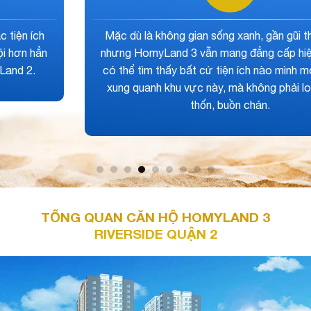
Dự án HomyLand 3 là khu căn hộ nghỉ dưỡng cao
cấp dành cho giới thượng lưu nhưng mức giá chỉ ở
tầm trung. Đáp ứng được nhu cầu về an cư, đầu tư
sinh lời hàng đầu khu vực cho mọi khách hàng và nhà
đầu tư
TỔNG QUAN CĂN HỘ HOMYLAND 3
RIVERSIDE QUẬN 2