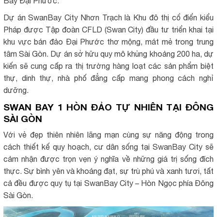
Bay Đại Phước.
Dự án SwanBay City Nhơn Trạch là Khu đô thị cổ điển kiểu
Pháp được Tập đoàn CFLD (Swan City) đầu tư triển khai tại
khu vực bán đảo Đại Phước thơ mộng, mát mẻ trong trung
tâm Sài Gòn. Dự án sở hữu quy mô khủng khoảng 200 ha, dự
kiến sẽ cung cấp ra thị trường hàng loạt các sản phẩm biệt
thự, dinh thự, nhà phố đẳng cấp mang phong cách nghỉ
dưỡng.
SWAN BAY 1 HÒN ĐẢO TỰ NHIÊN TẠI ĐÔNG
SÀI GÒN
Với vẻ đẹp thiên nhiên lãng mạn cùng sự năng động trong
cách thiết kế quy hoạch, cư dân sống tại SwanBay City sẽ
cảm nhận được trọn vẹn ý nghĩa về những giá trị sống đích
thực. Sự bình yên và khoáng đạt, sự trù phú và xanh tươi, tất
cả đều được quy tụ tại SwanBay City – Hòn Ngọc phía Đông
Sài Gòn.