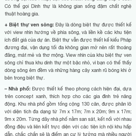
Có thể gọi Dinh thự là không gian sống đậm chất nghệ
thuật hoàng gia.
+ Biệt thự ven sông:
Đây là dòng biệt thự được thiết kế
với view nhìn hướng về phía sông, và liền kề các khu tiện
ích đắt giá của dự án. Biệt thự vẫn được thiết kế kiểu Pháp
đương đại, vận dụng tối đa không gian mở nên rất thoáng
đãng, mát mẻ và thơ mộng. View nhìn của khu biệt thự ven
sông chỉ thua khu dinh thự một bậc nhỏ, vì bạn có thể thấy
dòng sông êm đềm và những hàng cây xanh rũ bóng khi ở
bên trong biệt thự.
– Nhà phố:
Được thiết kế theo phong cách hiện đại, dựa
trên concept xanh, thích hợp cho các gia đình trẻ năng
động. Khu nhà phố gồm tổng cộng 130 căn, được phân lô
với diện tích đa dạng từ 7m x 17m; 7m x 20m; 9m x 17m;
9m x 20m. Từng dãy nhà phố nằm san sát, kết nối với nhau
đồng điệu và liên kết trực diện với các tiện ích nội khu hấp
dẫn, chắc chắn sẽ là điểm an cư lý tưởng mà nhiều người