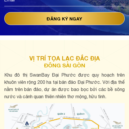
VỊ TRÍ TỌA LẠC ĐẮC ĐỊA
ĐÔNG SÀI GÒN
Khu đô thị SwanBay Đại Phước được quy hoạch trên
khuôn viên rộng 200 ha tại bán đảo Đại Phước. Với địa thế
nằm trên bán đảo, dự án được bao bọc bởi các bề sông
nước và cảnh quan thiên nhiên thơ mộng, hữu tình.