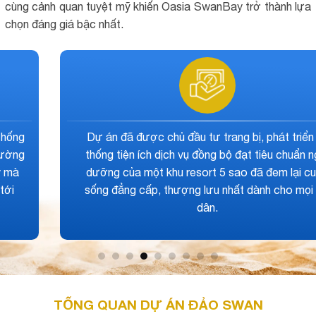
cùng cảnh quan tuyệt mỹ khiến Oasia SwanBay trở thành lựa
chọn đáng giá bậc nhất.
 bị, phát triển hệ
Mức giá bán của các sản phẩm
đạt tiêu chuẩn nghỉ
Phước chỉ từ 2.9 tỷ đồng/ căn.
o đã đem lại cuộc
hợp lý khi đem so sánh với các 
ất dành cho mọi cư
vực lân cận như: Quận 2; Q
TỔNG QUAN DỰ ÁN ĐẢO SWAN