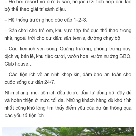
– Hồ bơi resort vô cực 5 sao, hồ jacuzzi tích hợp câu lạc
bộ thể thao giải trí sành điệu.
– Hệ thống trường học các cấp 1-2-3.
– Sân chơi cho trẻ em, khu vực tập thể dục thể thao trong
nhà, ngoài trời cho cư dân: sân tennis, đường chạy bộ
– Các tiện ích ven sông: Quảng trường, phòng trưng bày,
dịch vụ bán lẽ, khu tiệc cưới, vườn hoa, vườn nướng BBQ,
Club house…
– Các tiện ích về an ninh khép kín, đảm bảo an toàn cho
cuộc sống cư dân 24/7.
Nhìn chung, mọi tiện ích đều được đầu tư đồng bộ, đầy đủ
và hoàn thiện ở mức tối đa. Những khách hàng dù khó tính
nhất cũng khó lòng tìm thấy điểm yếu của dự án thông qua
các yếu tố tiện ích