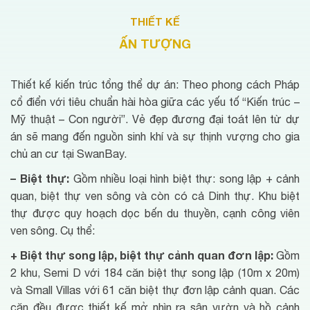
THIẾT KẾ
ẤN TƯỢNG
Thiết kế kiến trúc tổng thể dự án: Theo phong cách Pháp
cổ điển với tiêu chuẩn hài hòa giữa các yếu tố “Kiến trúc –
Mỹ thuật – Con người”. Vẻ đẹp đương đại toát lên từ dự
án sẽ mang đến nguồn sinh khí và sự thịnh vượng cho gia
chủ an cư tại SwanBay.
– Biệt thự:
Gồm nhiều loại hình biệt thự: song lập + cảnh
quan, biệt thự ven sông và còn có cả Dinh thự. Khu biệt
thự được quy hoạch dọc bến du thuyền, cạnh công viên
ven sông. Cụ thể:
+ Biệt thự song lập, biệt thự cảnh quan đơn lập:
Gồm
2 khu, Semi D với 184 căn biệt thự song lập (10m x 20m)
và Small Villas với 61 căn biệt thự đơn lập cảnh quan. Các
căn đều được thiết kế mở nhìn ra sân vườn và hồ cảnh