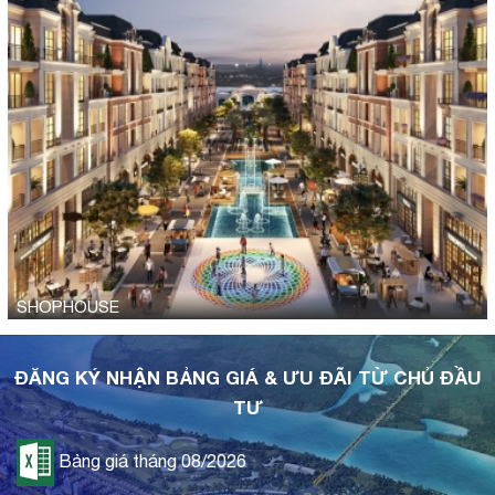
SHOPHOUSE
ĐĂNG KÝ NHẬN BẢNG GIÁ & ƯU ĐÃI TỪ CHỦ ĐẦU
TƯ
Bảng giá tháng 08/2026