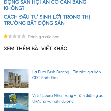
ĐỘNG SẢN HỘI AN CÓ CÂN BẰNG
KHÔNG?
CÁCH ĐẦU TƯ SINH LỜI TRONG THỊ
TRƯỜNG BẤT ĐỘNG SẢN
.Đánh giá của bạn
XEM THÊM BÀI VIẾT KHÁC
T
H
E
Q
U
La Pura Bình Dương - Tin tức, giá bán
Ậ
CĐT Phát Đạt
Y
C
O
Vị trí Libera Nha Trang - Tâm điểm giao
M
thương và nghỉ dưỡng
P