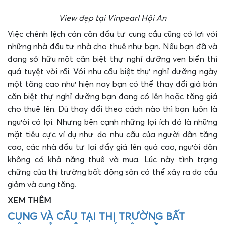
View đẹp tại Vinpearl Hội An
Việc chênh lệch cán cân đầu tư cung cầu cũng có lợi với
những nhà đầu tư nhà cho thuê như bạn. Nếu bạn đã và
đang sở hữu một căn biệt thự nghỉ dưỡng ven biển thì
quá tuyệt vời rồi. Với nhu cầu biệt thự nghỉ dưỡng ngày
một tăng cao như hiện nay bạn có thể thay đổi giá bán
căn biệt thự nghỉ dưỡng bạn đang có lên hoặc tăng giá
cho thuê lên. Dù thay đổi theo cách nào thì bạn luôn là
người có lợi. Nhưng bên cạnh những lợi ích đó là những
mặt tiêu cực ví dụ như do nhu cầu của người dân tăng
cao, các nhà đầu tư lại đẩy giá lên quá cao, người dân
không có khả năng thuê và mua. Lúc này tình trạng
chững của thị trường bất động sản có thể xảy ra do cầu
giảm và cung tăng.
XEM THÊM
CUNG VÀ CẦU TẠI THỊ TRƯỜNG BẤT