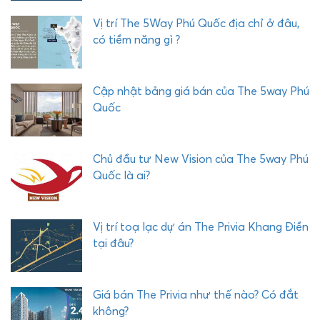
L
E
Vị trí The 5Way Phú Quốc địa chỉ ở đâu,
X
có tiềm năng gì ?
P
H
Ư
Cập nhật bảng giá bán của The 5way Phú
Ớ
Quốc
C
H
Ả
Chủ đầu tư New Vision của The 5way Phú
I
Quốc là ai?
Vị trí toạ lạc dự án The Privia Khang Điền
tại đâu?
Giá bán The Privia như thế nào? Có đắt
không?