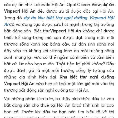
các dự án như Lakeside Hội An. Opal Ocean
View, dự án
Vinpearl Hội An
đều được ưu ái được đặt tại Hội An.
Trong đó
dự án khu biệt thự nghỉ dưỡng Vinpearl Hội
An
đã và đang tạo được sức hút mạnh trong thị trường
bất động sản. Biệt thự
Vinpearl Hội An
không chỉ được
thiết kế sang trọng mà còn được đặt trong một môi
trường sống xanh rợp bóng cây, cư dân sinh sống nơi
đây vừa có không khi strong lành do môi trường sống
xanh mang lại, vừa có thể ngắm cảnh biển và tắm biển
bất cứ lúc nào bạn muốn. Thật tiện lợi phải không? Đây
được đánh giá là một môi trường sống lý tưởng của
những gia đình hiện đại.
Khu biệt thự nghỉ dưỡng
Vinpearl Hội An
hứa hẹn sẽ thổi một làn gió mới vào thị
trường bất động sản nghỉ dưỡng tại Hội An.
Với những phân tích trên, ta thấy hình thức đầu tư vào
bất động sản cho thuê tại Hội An là có tính sinh lợi cao
hơn cả. Trước khi đầu tư bạn nên tìm hiểu rõ về thị