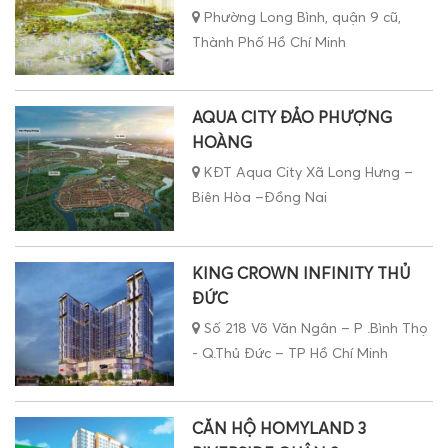
Phường Long Bình, quận 9 cũ,
Thành Phố Hồ Chí Minh
AQUA CITY ĐẢO PHƯỢNG
HOÀNG
KĐT Aqua City Xã Long Hưng –
Biên Hòa –Đồng Nai
KING CROWN INFINITY THỦ
ĐỨC
Số 218 Võ Văn Ngân – P .Bình Thọ
- Q.Thủ Đức – TP Hồ Chí Minh
CĂN HỘ HOMYLAND 3