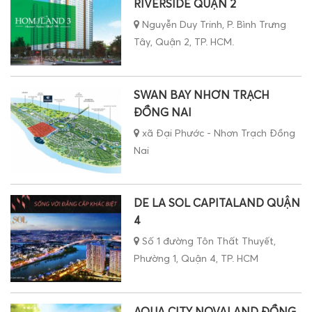
RIVERSIDE QUẬN 2
Nguyễn Duy Trinh, P. Bình Trưng
Tây, Quận 2, TP. HCM.
SWAN BAY NHƠN TRẠCH
ĐỒNG NAI
xã Đại Phước - Nhơn Trạch Đồng
Nai
DE LA SOL CAPITALAND QUẬN
4
Số 1 đường Tôn Thất Thuyết,
Phường 1, Quận 4, TP. HCM
AQUA CITY NOVALAND ĐỒNG