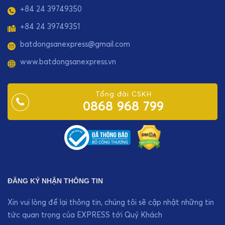
+84 24 39749350
+84 24 39749351
batdongsanexpress@gmail.com
www.batdongsanexpress.vn
Tổng đài CSKH
0868 968 799
ĐĂNG KÝ NHẬN THÔNG TIN
Xin vui lòng để lại thông tin, chúng tôi sẽ cập nhật những tin
tức quan trọng của EXPRESS tới Quý Khách