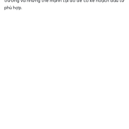
trường và những thế mạnh tại đó để có kế hoạch đầu tư
phù hợp.