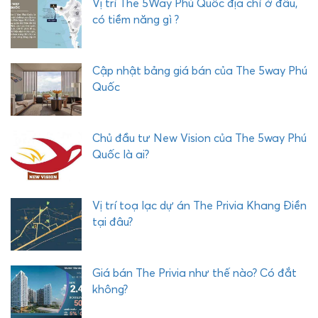
Vị trí The 5Way Phú Quốc địa chỉ ở đâu,
X
có tiềm năng gì ?
P
H
Ư
Cập nhật bảng giá bán của The 5way Phú
Ớ
Quốc
C
H
Ả
Chủ đầu tư New Vision của The 5way Phú
I
Quốc là ai?
Vị trí toạ lạc dự án The Privia Khang Điền
tại đâu?
Giá bán The Privia như thế nào? Có đắt
không?