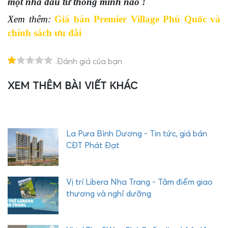
một nhà đầu tư thông minh nào !
Xem thêm:
Giá bán Premier Village Phú Quốc và
chính sách ưu đãi
.Đánh giá của bạn
XEM THÊM BÀI VIẾT KHÁC
T
H
E
Q
U
La Pura Bình Dương - Tin tức, giá bán
Ậ
CĐT Phát Đạt
Y
C
O
Vị trí Libera Nha Trang - Tâm điểm giao
M
thương và nghỉ dưỡng
P
L
E