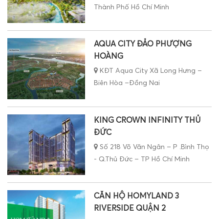
Thành Phố Hồ Chí Minh
AQUA CITY ĐẢO PHƯỢNG
HOÀNG
KĐT Aqua City Xã Long Hưng –
Biên Hòa –Đồng Nai
KING CROWN INFINITY THỦ
ĐỨC
Số 218 Võ Văn Ngân – P .Bình Thọ
- Q.Thủ Đức – TP Hồ Chí Minh
CĂN HỘ HOMYLAND 3
RIVERSIDE QUẬN 2