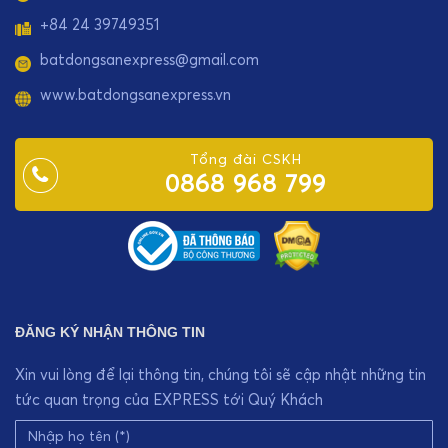
+84 24 39749351
batdongsanexpress@gmail.com
www.batdongsanexpress.vn
Tổng đài CSKH
0868 968 799
ĐĂNG KÝ NHẬN THÔNG TIN
Xin vui lòng để lại thông tin, chúng tôi sẽ cập nhật những tin
tức quan trọng của EXPRESS tới Quý Khách