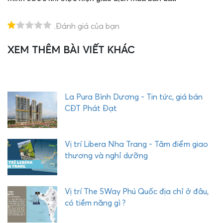
.Đánh giá của bạn
XEM THÊM BÀI VIẾT KHÁC
T
H
E
Q
U
La Pura Bình Dương - Tin tức, giá bán
Ậ
CĐT Phát Đạt
Y
C
O
Vị trí Libera Nha Trang - Tâm điểm giao
M
thương và nghỉ dưỡng
P
L
E
Vị trí The 5Way Phú Quốc địa chỉ ở đâu,
X
có tiềm năng gì ?
P
H