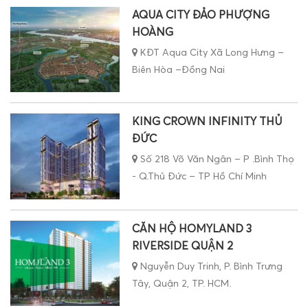
AQUA CITY ĐẢO PHƯỢNG
HOÀNG
KĐT Aqua City Xã Long Hưng –
Biên Hòa –Đồng Nai
KING CROWN INFINITY THỦ
ĐỨC
Số 218 Võ Văn Ngân – P .Bình Thọ
- Q.Thủ Đức – TP Hồ Chí Minh
CĂN HỘ HOMYLAND 3
RIVERSIDE QUẬN 2
Nguyễn Duy Trinh, P. Bình Trưng
Tây, Quận 2, TP. HCM.