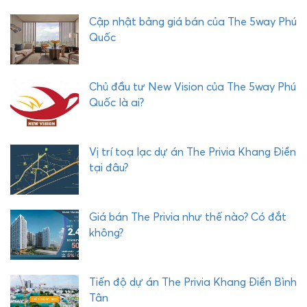
Ư
Cập nhật bảng giá bán của The 5way Phú
Ớ
Quốc
C
H
Ả
Chủ đầu tư New Vision của The 5way Phú
I
Quốc là ai?
Vị trí toạ lạc dự án The Privia Khang Điền
tại đâu?
Giá bán The Privia như thế nào? Có đắt
không?
Tiến độ dự án The Privia Khang Điền Bình
Tân