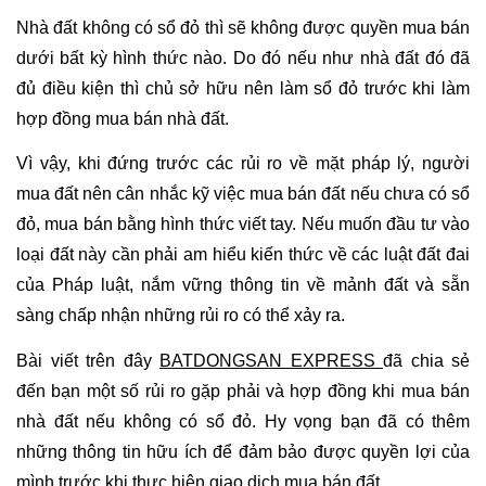
Nhà đất không có sổ đỏ thì sẽ không được quyền mua bán 
dưới bất kỳ hình thức nào. Do đó nếu như nhà đất đó đã 
đủ điều kiện thì chủ sở hữu nên làm sổ đỏ trước khi làm 
hợp đồng mua bán nhà đất.
Vì vậy, khi đứng trước các rủi ro về mặt pháp lý, người 
mua đất nên cân nhắc kỹ việc mua bán đất nếu chưa có sổ 
đỏ, mua bán bằng hình thức viết tay. Nếu muốn đầu tư vào 
loại đất này cần phải am hiểu kiến thức về các luật đất đai 
của Pháp luật, nắm vững thông tin về mảnh đất và sẵn 
sàng chấp nhận những rủi ro có thể xảy ra.
Bài viết trên đây 
BATDONGSAN EXPRESS 
đã chia sẻ 
đến bạn một số rủi ro gặp phải và hợp đồng khi mua bán 
nhà đất nếu không có sổ đỏ. Hy vọng bạn đã có thêm 
những thông tin hữu ích để đảm bảo được quyền lợi của 
mình trước khi thực hiện giao dịch mua bán đất.