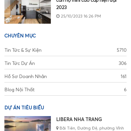
căn hộ mini cao cấp hiện đại
2023
25/10/2023 16:26 PM
CHUYÊN MỤC
Tin Tức & Sự Kiện
5710
Tin Tức Dự Án
306
Hồ Sơ Doanh Nhân
161
Blog Nội Thất
6
DỰ ÁN TIÊU BIỂU
LIBERA NHA TRANG
Bãi Tiên, Đường Đệ, phường Vĩnh