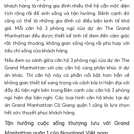
khách hàng là những gia đình nhiều thế hệ cần một diện
tích rộng rãi để sinh sống và tận hưởng. Bênh cạnh đó
cũng có thể là những gia đình có điều kiện kinh tế khá
giả. Mỗi căn hộ 3 phòng ngủ của dự án The Grand
Manhattan đều được thiết kế tinh tế đem đến cảm giác
rất thông thoáng, không gian sống rộng rãi phù hợp với
tiêu chí sống của khách hàng.
Nếu đem so sánh giữa căn hộ 3 phòng ngủ của dự án The
Grand Manhattan với các căn hộ cùng phân khúc ở dự
án khác. Thì căn hộ này có phần nổi bật hơn hẳn về
không gian thiết kế sang trọng và cách bài trí hiện đại với
đầy đủ tiện nghi bên trong.
Bên cạnh các căn hộ 3 phòng
ngủ hiện đại tiện nghi. Các loại hình căn hộ khác tại dự
án Grand Manhattan Cô Giang quận 1 cũng là lựa chọn
hết sức thuyết phục khách hàng.
Tận hưởng cuộc sống thượng lưu với Grand
Manhattan quận 1 của Novaland Việt nam