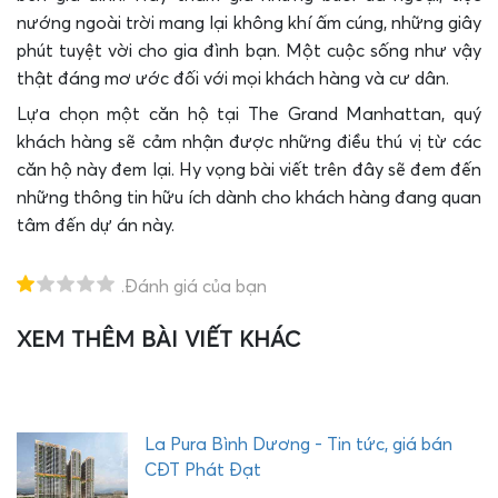
nướng
ngoài trời mang lại không khí ấm cúng, những giây
phút tuyệt vời cho gia đình bạn
. Một cuộc sống như vậy
thật đáng mơ ước đối với mọi khách hàng và cư dân.
Lựa chọn một căn hộ tại The Grand Manhattan, quý
khách hàng sẽ cảm nhận được những điều thú vị từ các
căn hộ này đem lại. Hy vọng bài viết trên đây sẽ đem đến
những thông tin hữu ích dành cho khách hàng đang quan
tâm đến dự án này.
.Đánh giá của bạn
XEM THÊM BÀI VIẾT KHÁC
T
H
E
Q
U
La Pura Bình Dương - Tin tức, giá bán
Ậ
CĐT Phát Đạt
Y