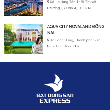
Số 1 đường Tôn Thất Thuyết,
Phường 1, Quận 4, TP. HCM
AQUA CITY NOVALAND ĐỒNG
NAI
Xã Long Hưng, Thành phố Biên
Hòa, Tỉnh Đồng Nai