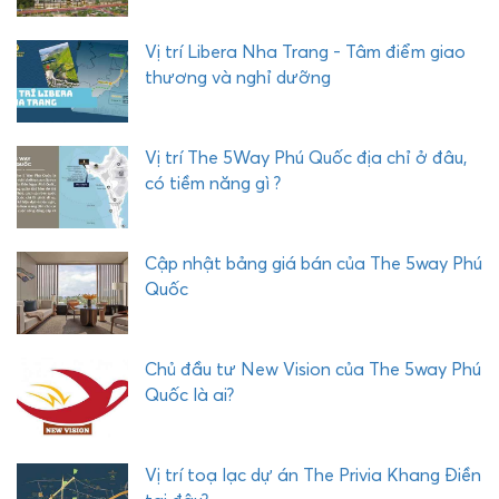
C
O
Vị trí Libera Nha Trang - Tâm điểm giao
M
thương và nghỉ dưỡng
P
L
E
Vị trí The 5Way Phú Quốc địa chỉ ở đâu,
X
có tiềm năng gì ?
P
H
Ư
Cập nhật bảng giá bán của The 5way Phú
Ớ
Quốc
C
H
Ả
Chủ đầu tư New Vision của The 5way Phú
I
Quốc là ai?
Vị trí toạ lạc dự án The Privia Khang Điền