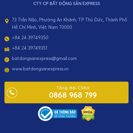
CTY CP BẤT ĐỘNG SẢN EXPRESS
73 Trần Não, Phường An Khánh, TP Thủ Đức, Thành Phố
Hồ Chí Minh, Việt Nam 70000
+84 24 39749350
+84 24 39749351
batdongsanexpress@gmail.com
www.batdongsanexpress.vn
Tổng đài CSKH
0868 968 799