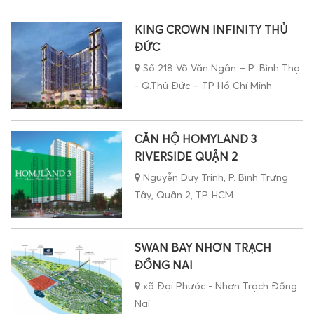
KING CROWN INFINITY THỦ
ĐỨC
Số 218 Võ Văn Ngân – P .Bình Thọ
- Q.Thủ Đức – TP Hồ Chí Minh
CĂN HỘ HOMYLAND 3
RIVERSIDE QUẬN 2
Nguyễn Duy Trinh, P. Bình Trưng
Tây, Quận 2, TP. HCM.
SWAN BAY NHƠN TRẠCH
ĐỒNG NAI
xã Đại Phước - Nhơn Trạch Đồng
Nai