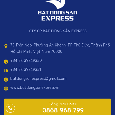
CTY CP BẤT ĐỘNG SẢN EXPRESS
73 Trần Não, Phường An Khánh, TP Thủ Đức, Thành Phố
Hồ Chí Minh, Việt Nam 70000
+84 24 39749350
+84 24 39749351
batdongsanexpress@gmail.com
www.batdongsanexpress.vn
Tổng đài CSKH
0868 968 799