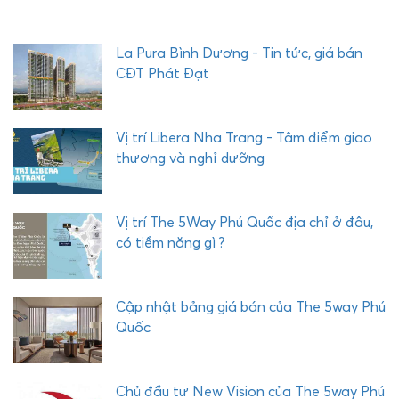
E
Q
U
La Pura Bình Dương - Tin tức, giá bán
Ậ
CĐT Phát Đạt
Y
C
O
Vị trí Libera Nha Trang - Tâm điểm giao
M
thương và nghỉ dưỡng
P
L
E
Vị trí The 5Way Phú Quốc địa chỉ ở đâu,
X
có tiềm năng gì ?
P
H
Ư
Cập nhật bảng giá bán của The 5way Phú
Ớ
Quốc
C
H
Ả
Chủ đầu tư New Vision của The 5way Phú