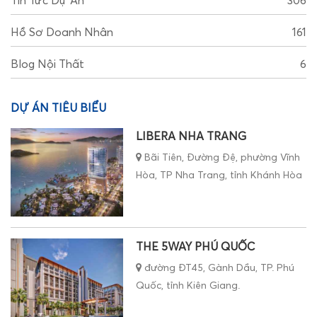
Tin Tức Dự Án
306
Hồ Sơ Doanh Nhân
161
Blog Nội Thất
6
DỰ ÁN TIÊU BIỂU
LIBERA NHA TRANG
Bãi Tiên, Đường Đệ, phường Vĩnh
Hòa, TP Nha Trang, tỉnh Khánh Hòa
THE 5WAY PHÚ QUỐC
đường ĐT45, Gành Dầu, TP. Phú
Quốc, tỉnh Kiên Giang.