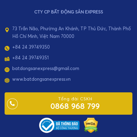
CTY CP BẤT ĐỘNG SẢN EXPRESS
73 Trần Não, Phường An Khánh, TP Thủ Đức, Thành Phố
Hồ Chí Minh, Việt Nam 70000
+84 24 39749350
+84 24 39749351
batdongsanexpress@gmail.com
www.batdongsanexpress.vn
Tổng đài CSKH
0868 968 799