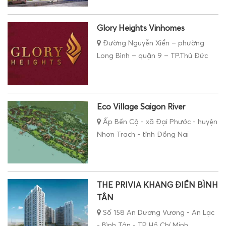
Glory Heights Vinhomes
Đường Nguyễn Xiển – phường
Long Bình – quận 9 – TP.Thủ Đức
Eco Village Saigon River
Ấp Bến Cộ - xã Đại Phước - huyện
Nhơn Trạch - tỉnh Đồng Nai
THE PRIVIA KHANG ĐIỀN BÌNH
TÂN
Số 158 An Dương Vương - An Lạc
- Bình Tân - TP Hồ Chí Minh