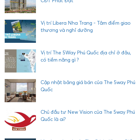
CĐT Phát Đạt
Y
C
O
Vị trí Libera Nha Trang - Tâm điểm giao
M
thương và nghỉ dưỡng
P
L
E
Vị trí The 5Way Phú Quốc địa chỉ ở đâu,
X
có tiềm năng gì ?
P
H
Ư
Cập nhật bảng giá bán của The 5way Phú
Ớ
Quốc
C
H
Ả
Chủ đầu tư New Vision của The 5way Phú
I
Quốc là ai?