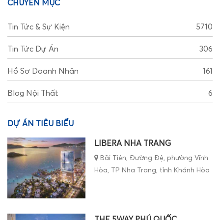
CHUYÊN MỤC
Tin Tức & Sự Kiện
5710
Tin Tức Dự Án
306
Hồ Sơ Doanh Nhân
161
Blog Nội Thất
6
DỰ ÁN TIÊU BIỂU
LIBERA NHA TRANG
Bãi Tiên, Đường Đệ, phường Vĩnh
Hòa, TP Nha Trang, tỉnh Khánh Hòa
THE 5WAY PHÚ QUỐC