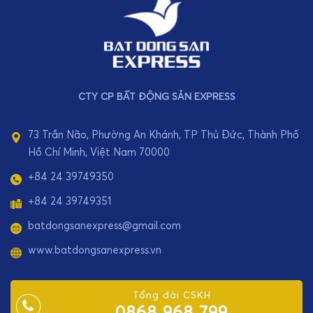
CTY CP BẤT ĐỘNG SẢN EXPRESS
73 Trần Não, Phường An Khánh, TP Thủ Đức, Thành Phố
Hồ Chí Minh, Việt Nam 70000
+84 24 39749350
+84 24 39749351
batdongsanexpress@gmail.com
www.batdongsanexpress.vn
Tổng đài CSKH
0868 968 799