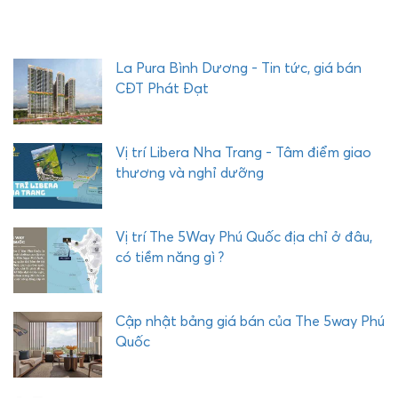
H
E
Q
U
La Pura Bình Dương - Tin tức, giá bán
Ậ
CĐT Phát Đạt
Y
C
O
Vị trí Libera Nha Trang - Tâm điểm giao
M
thương và nghỉ dưỡng
P
L
E
Vị trí The 5Way Phú Quốc địa chỉ ở đâu,
X
có tiềm năng gì ?
P
H
Ư
Cập nhật bảng giá bán của The 5way Phú
Ớ
Quốc
C
H
Ả