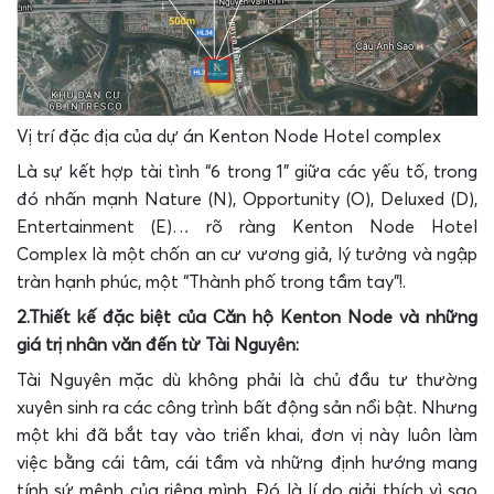
Vị trí đặc địa của dự án Kenton Node Hotel complex
Là sự kết hợp tài tình “6 trong 1” giữa các yếu tố, trong
đó nhấn mạnh Nature (N), Opportunity (O), Deluxed (D),
Entertainment (E)… rõ ràng Kenton Node Hotel
Complex là một chốn an cư vương giả, lý tưởng và ngập
tràn hạnh phúc, một “Thành phố trong tầm tay”!.
2.Thiết kế đặc biệt của Căn hộ Kenton Node và những
giá trị nhân văn đến từ Tài Nguyên:
Tài Nguyên mặc dù không phải là chủ đầu tư thường
xuyên sinh ra các công trình bất động sản nổi bật. Nhưng
một khi đã bắt tay vào triển khai, đơn vị này luôn làm
việc bằng cái tâm, cái tầm và những định hướng mang
tính sứ mệnh của riêng mình. Đó là lí do giải thích vì sao