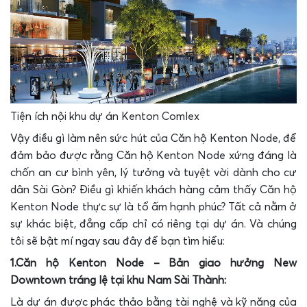
Tiện ích nội khu dự án Kenton Comlex
Vậy điều gì làm nên sức hút của Căn hộ Kenton Node, để
đảm bảo được rằng Căn hộ Kenton Node xứng đáng là
chốn an cư bình yên, lý tưởng và tuyệt vời dành cho cư
dân Sài Gòn? Điều gì khiến khách hàng cảm thấy Căn hộ
Kenton Node thực sự là tổ ấm hạnh phúc? Tất cả nằm ở
sự khác biệt, đẳng cấp chỉ có riêng tại dự án. Và chúng
tôi sẽ bật mí ngay sau đây để bạn tìm hiểu:
1.Căn hộ Kenton Node – Bản giao hưởng New
Downtown tráng lệ tại khu Nam Sài Thành:
Là dự án được phác thảo bằng tài nghệ và kỹ năng của