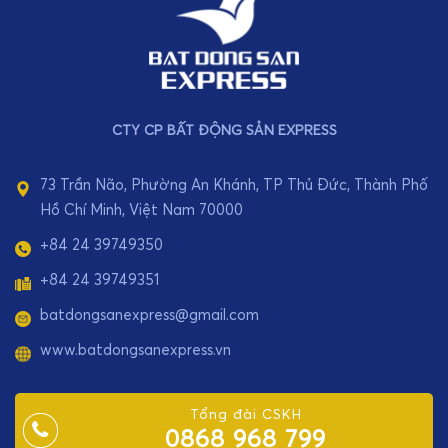
CTY CP BẤT ĐỘNG SẢN EXPRESS
73 Trần Não, Phường An Khánh, TP Thủ Đức, Thành Phố
Hồ Chí Minh, Việt Nam 70000
+84 24 39749350
+84 24 39749351
batdongsanexpress@gmail.com
www.batdongsanexpress.vn
Tổng đài CSKH
0868 968 799