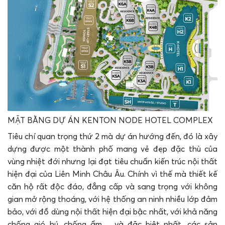
MẶT BẰNG DỰ ÁN KENTON NODE HOTEL COMPLEX
Tiêu chí quan trọng thứ 2 mà dự án hướng đến, đó là xây
dựng được một thành phố mang vẻ đẹp đặc thù của
vùng nhiệt đới nhưng lại đạt tiêu chuẩn kiến trúc nội thất
hiện đại của Liên Minh Châu Âu. Chính vì thế mà thiết kế
căn hộ rất độc đáo, đẳng cấp và sang trọng với không
gian mở rộng thoáng, với hệ thống an ninh nhiều lớp đảm
bảo, với đồ dùng nội thất hiện đại bậc nhất, với khả năng
chống gió hú, chống ẩm… và đặc biệt nhất, các sản