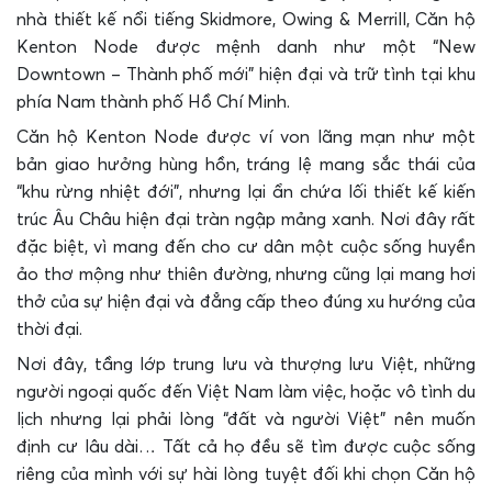
nhà thiết kế nổi tiếng Skidmore, Owing & Merrill, Căn hộ
Kenton Node được mệnh danh như một “New
Downtown – Thành phố mới” hiện đại và trữ tình tại khu
phía Nam thành phố Hồ Chí Minh.
Căn hộ Kenton Node được ví von lãng mạn như một
bản giao hưởng hùng hồn, tráng lệ mang sắc thái của
“khu rừng nhiệt đới”, nhưng lại ẩn chứa lối thiết kế kiến
trúc Âu Châu hiện đại tràn ngập mảng xanh. Nơi đây rất
đặc biệt, vì mang đến cho cư dân một cuộc sống huyền
ảo thơ mộng như thiên đường, nhưng cũng lại mang hơi
thở của sự hiện đại và đẳng cấp theo đúng xu hướng của
thời đại.
Nơi đây, tầng lớp trung lưu và thượng lưu Việt, những
người ngoại quốc đến Việt Nam làm việc, hoặc vô tình du
lịch nhưng lại phải lòng “đất và người Việt” nên muốn
định cư lâu dài… Tất cả họ đều sẽ tìm được cuộc sống
riêng của mình với sự hài lòng tuyệt đối khi chọn Căn hộ