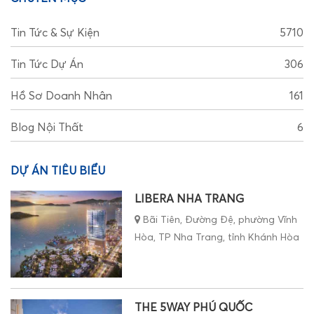
Tin Tức & Sự Kiện
5710
Tin Tức Dự Án
306
Hồ Sơ Doanh Nhân
161
Blog Nội Thất
6
DỰ ÁN TIÊU BIỂU
LIBERA NHA TRANG
Bãi Tiên, Đường Đệ, phường Vĩnh
Hòa, TP Nha Trang, tỉnh Khánh Hòa
THE 5WAY PHÚ QUỐC