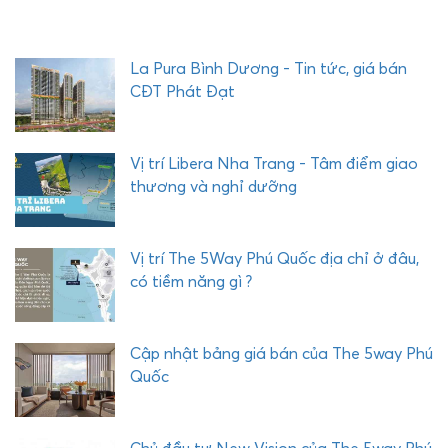
E
Q
U
La Pura Bình Dương - Tin tức, giá bán
Ậ
CĐT Phát Đạt
Y
C
O
Vị trí Libera Nha Trang - Tâm điểm giao
M
thương và nghỉ dưỡng
P
L
E
Vị trí The 5Way Phú Quốc địa chỉ ở đâu,
X
có tiềm năng gì ?
P
H
Ư
Cập nhật bảng giá bán của The 5way Phú
Ớ
Quốc
C
H
Ả