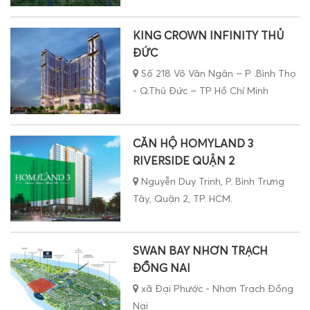
KING CROWN INFINITY THỦ
ĐỨC
Số 218 Võ Văn Ngân – P .Bình Thọ
- Q.Thủ Đức – TP Hồ Chí Minh
CĂN HỘ HOMYLAND 3
RIVERSIDE QUẬN 2
Nguyễn Duy Trinh, P. Bình Trưng
Tây, Quận 2, TP. HCM.
SWAN BAY NHƠN TRẠCH
ĐỒNG NAI
xã Đại Phước - Nhơn Trạch Đồng
Nai