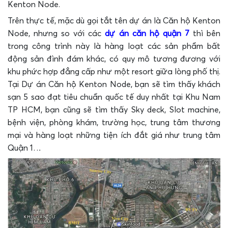
Kenton Node.
Trên thực tế, mặc dù gọi tắt tên dự án là Căn hộ Kenton
Node, nhưng so với các
dự án căn hộ quận 7
thì bên
trong công trình này là hàng loạt các sản phẩm bất
động sản đình đám khác, có quy mô tương đương với
khu phức hợp đẳng cấp như một resort giữa lòng phố thị.
Tại Dự án Căn hộ Kenton Node, bạn sẽ tìm thấy khách
sạn 5 sao đạt tiêu chuẩn quốc tế duy nhất tại Khu Nam
TP HCM, bạn cũng sẽ tìm thấy Sky deck, Slot machine,
bệnh viện, phòng khám, trường học, trung tâm thương
mại và hàng loạt những tiện ích đắt giá như trung tâm
Quận 1…