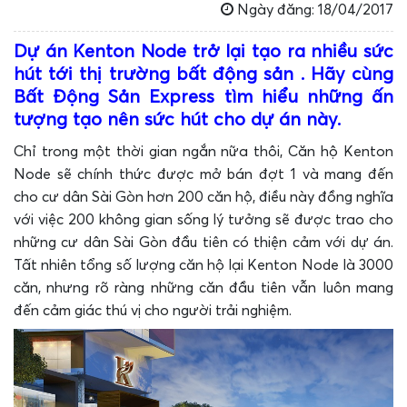
Ngày đăng: 18/04/2017
Dự án Kenton Node
trở lại tạo ra nhiều sức
hút tới thị trường bất động sản . Hãy cùng
Bất Động Sản Express tìm hiểu những ấn
tượng tạo nên sức hút cho dự án này.
Chỉ trong một thời gian ngắn nữa thôi, Căn hộ Kenton
Node sẽ chính thức được mở bán đợt 1 và mang đến
cho cư dân Sài Gòn hơn 200 căn hộ, điều này đồng nghĩa
với việc 200 không gian sống lý tưởng sẽ được trao cho
những cư dân Sài Gòn đầu tiên có thiện cảm với dự án.
Tất nhiên tổng số lượng căn hộ lại Kenton Node là 3000
căn, nhưng rõ ràng những căn đầu tiên vẫn luôn mang
đến cảm giác thú vị cho người trải nghiệm.