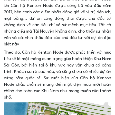
khi Căn hộ Kenton Node được công bố vào đầu năm
2017, bên cạnh các điểm nhấn đáng giá về vị trí, tiện ích,
mặt bằng… dự án cũng đồng thời được chủ đầu tư
khẳng định về các tiêu chí về sứ mệnh mục tiêu. Tất cả
những điều mà Tài Nguyên khẳng định, cho thấy sự nhân
văn và cái nhìn thấu đáo của chủ đầu tư với dự án đặc
biệt này.
Theo đó, Căn hộ Kenton Node được phát triển với mục
tiêu sẽ là một mảng quan trọng giúp hoàn thiện Khu Nam
Sài Gòn, bởi hiện tại ở khu vực này vẫn chưa có công
trình Khách sạn 5 sao nào, và cũng chưa có nhiều dự án
xứng tầm quốc tế. Sự xuất hiện của Căn hộ Kenton
Node chắc chắn sẽ mang đến một diện mạo mới hoàn
chỉnh cho toàn cục Khu Nam như mong muốn của thành
phố.