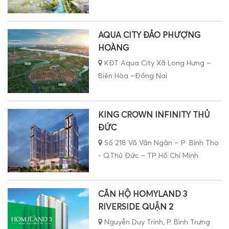
AQUA CITY ĐẢO PHƯỢNG
HOÀNG
KĐT Aqua City Xã Long Hưng –
Biên Hòa –Đồng Nai
KING CROWN INFINITY THỦ
ĐỨC
Số 218 Võ Văn Ngân – P .Bình Thọ
- Q.Thủ Đức – TP Hồ Chí Minh
CĂN HỘ HOMYLAND 3
RIVERSIDE QUẬN 2
Nguyễn Duy Trinh, P. Bình Trưng