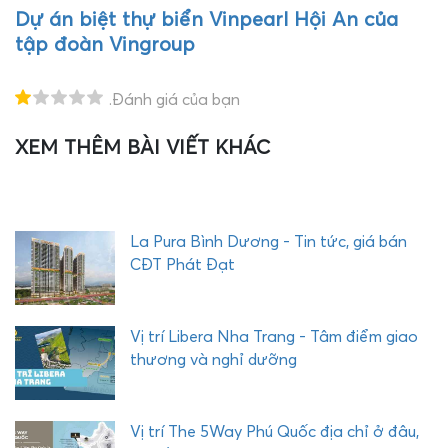
Dự án biệt thự biển Vinpearl Hội An của
tập đoàn Vingroup
.Đánh giá của bạn
XEM THÊM BÀI VIẾT KHÁC
T
H
E
Q
U
La Pura Bình Dương - Tin tức, giá bán
Ậ
CĐT Phát Đạt
Y
C
O
Vị trí Libera Nha Trang - Tâm điểm giao
M
thương và nghỉ dưỡng
P
L
E
Vị trí The 5Way Phú Quốc địa chỉ ở đâu,
X