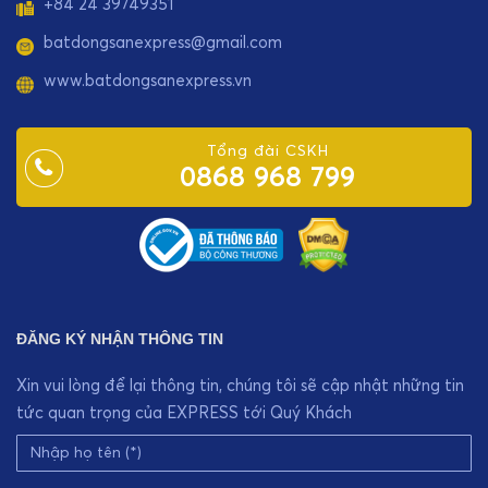
+84 24 39749351
batdongsanexpress@gmail.com
www.batdongsanexpress.vn
Tổng đài CSKH
0868 968 799
ĐĂNG KÝ NHẬN THÔNG TIN
Xin vui lòng để lại thông tin, chúng tôi sẽ cập nhật những tin
tức quan trọng của EXPRESS tới Quý Khách