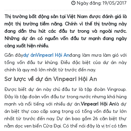
Ngày đăng: 19/05/2017
Thị trường bất động sản tại Việt Nam được đánh giá là
một thị trường tiềm năng. Chính vì thế thị trường này
đang dần thu hút các đầu tư trong và ngoài nước.
Những dự án có nguồn vốn đầu tư mạnh đang ngày
càng xuất hiện nhiều.
Gần đây
dự án
Vinpearl Hội An
đang làm mưa làm gió với
tổng vốn đầu tư khủng. Điều đặc biệt của dự án này
chính là quy mô lớn nhất từ trước đến nay.
Sơ lược về dự án Vinpearl Hội An
Được biết dự án này chủ đầu tư là tập đoàn Vingroup.
Đây là tập đoàn vốn đầu tư trong nước nhưng khá hùng
mạnh và nổi tiếng với nhiều dự án.
Vinpearl Hội An
là dự
án biệt thự cao cấp sang trọng có tổng vốn đầu tư lớn
nhất từ trước đến nay. Dự án bao gồm 26 căn biệt thự
nằm dọc ven biển Cửa Đại. Có thể nói đây là vị trí có tầm