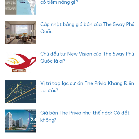
có tiềm năng gì ?
P
H
Ư
Cập nhật bảng giá bán của The 5way Phú
Ớ
Quốc
C
H
Ả
Chủ đầu tư New Vision của The 5way Phú
I
Quốc là ai?
Vị trí toạ lạc dự án The Privia Khang Điền
tại đâu?
Giá bán The Privia như thế nào? Có đắt
không?