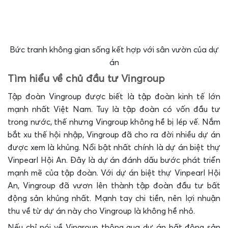
Bức tranh không gian sống kết hợp với sân vườn của dự
án
Tìm hiểu về chủ đầu tư Vingroup
Tập đoàn Vingroup được biết là tập đoàn kinh tế lớn
mạnh nhất Việt Nam. Tuy là tập đoàn có vốn đầu tư
trong nước, thế nhưng Vingroup không hề bị lép vế. Nắm
bắt xu thế hội nhập, Vingroup đã cho ra đời nhiều dự án
được xem là khủng. Nổi bật nhất chính là dự án biệt thự
Vinpearl Hội An. Đây là dự án đánh dấu bước phát triển
mạnh mẽ của tập đoàn. Với dự án biệt thự Vinpearl Hội
An, Vingroup đã vươn lên thành tập đoàn đầu tư bất
động sản khủng nhất. Mạnh tay chi tiền, nên lợi nhuận
thu về từ dự án này cho Vingroup là không hề nhỏ.
Nếu chỉ nói về Vingroup thông qua dự án bất động sản