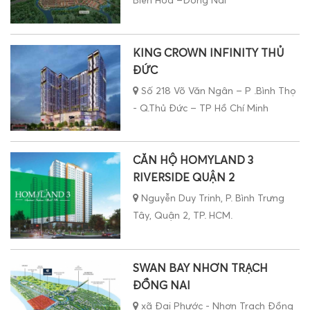
Biên Hòa –Đồng Nai
KING CROWN INFINITY THỦ
ĐỨC
Số 218 Võ Văn Ngân – P .Bình Thọ
- Q.Thủ Đức – TP Hồ Chí Minh
CĂN HỘ HOMYLAND 3
RIVERSIDE QUẬN 2
Nguyễn Duy Trinh, P. Bình Trưng
Tây, Quận 2, TP. HCM.
SWAN BAY NHƠN TRẠCH
ĐỒNG NAI
xã Đại Phước - Nhơn Trạch Đồng