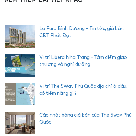
H
E
Q
U
La Pura Bình Dương - Tin tức, giá bán
Ậ
CĐT Phát Đạt
Y
C
O
Vị trí Libera Nha Trang - Tâm điểm giao
M
thương và nghỉ dưỡng
P
L
E
Vị trí The 5Way Phú Quốc địa chỉ ở đâu,
X
có tiềm năng gì ?
P
H
Ư
Cập nhật bảng giá bán của The 5way Phú
Ớ
Quốc
C
H