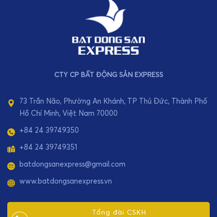
CTY CP BẤT ĐỘNG SẢN EXPRESS
73 Trần Não, Phường An Khánh, TP Thủ Đức, Thành Phố
Hồ Chí Minh, Việt Nam 70000
+84 24 39749350
+84 24 39749351
batdongsanexpress@gmail.com
www.batdongsanexpress.vn
Tổng đài CSKH