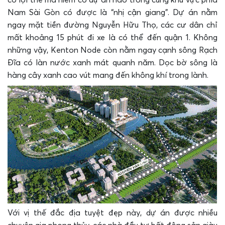
có lợi thế mà hiếm có dự án nào trong cùng khu vực phía
Nam Sài Gòn có được là “nhị cận giang”. Dự án nằm
ngay mặt tiền đường Nguyễn Hữu Thọ, các cư dân chỉ
mất khoảng 15 phút đi xe là có thể đến quận 1. Không
những vậy, Kenton Node còn nằm ngay cạnh sông Rạch
Đĩa có làn nước xanh mát quanh năm. Dọc bờ sông là
hàng cây xanh cao vút mang đến không khí trong lành.
Với vị thế đắc địa tuyệt đẹp này, dự án được nhiều