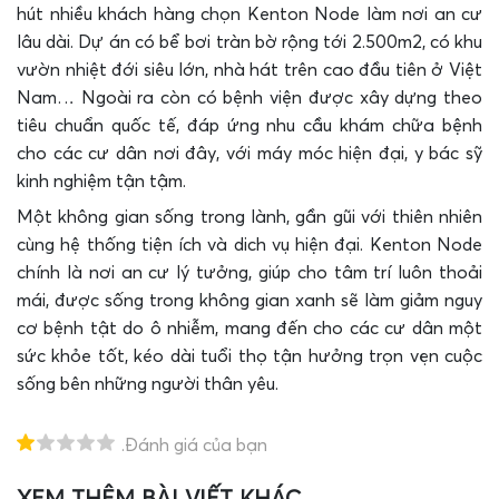
hút nhiều khách hàng chọn Kenton Node làm nơi an cư
lâu dài. Dự án có bể bơi tràn bờ rộng tới 2.500m2, có khu
vườn nhiệt đới siêu lớn, nhà hát trên cao đầu tiên ở Việt
Nam… Ngoài ra còn có bệnh viện được xây dựng theo
tiêu chuẩn quốc tế, đáp ứng nhu cầu khám chữa bệnh
cho các cư dân nơi đây, với máy móc hiện đại, y bác sỹ
kinh nghiệm tận tậm.
Một không gian sống trong lành, gần gũi với thiên nhiên
cùng hệ thống tiện ích và dich vụ hiện đại. Kenton Node
chính là nơi an cư lý tưởng, giúp cho tâm trí luôn thoải
mái, được sống trong không gian xanh sẽ làm giảm nguy
cơ bệnh tật do ô nhiễm, mang đến cho các cư dân một
sức khỏe tốt, kéo dài tuổi thọ tận hưởng trọn vẹn cuộc
sống bên những người thân yêu.
.Đánh giá của bạn
XEM THÊM BÀI VIẾT KHÁC
T