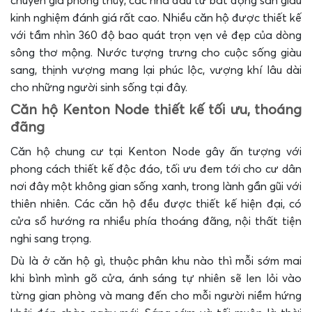
chuyên gia phong thủy, các nhà đầu tư bất động sản giàu
kinh nghiệm đánh giá rất cao. Nhiều căn hộ được thiết kế
với tầm nhìn 360 độ bao quát trọn vẹn vẻ đẹp của dòng
sông thơ mộng. Nước tượng trưng cho cuộc sống giàu
sang, thịnh vượng mang lại phúc lộc, vượng khí lâu dài
cho những người sinh sống tại đây.
Căn hộ Kenton Node thiết kế tối ưu, thoáng
đãng
Căn hộ chung cư tại Kenton Node gây ấn tượng với
phong cách thiết kế độc đáo, tối ưu đem tới cho cư dân
nơi đây một không gian sống xanh, trong lành gần gũi với
thiên nhiên. Các căn hộ đều được thiết kế hiện đại, có
cửa sổ hướng ra nhiều phía thoáng đãng, nội thất tiện
nghi sang trọng.
Dù là ở căn hộ gì, thuộc phân khu nào thì mỗi sớm mai
khi bình mình gõ cửa, ánh sáng tự nhiên sẽ len lỏi vào
từng gian phòng và mang đến cho mỗi người niềm hứng