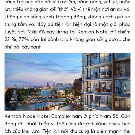
càng trở nên bức bối vì ô nhiễm, nắng nóng, kẹt xe, ngập
lụt, thiếu không gian để “thở”. Và vì thế một nơi an cư với
không gian sống xanh thoáng đãng, không cách quá xa
trung tâm với đầy đủ tiện ích hiện đại là một giải pháp
tuyệt vời. Mật độ xây dựng tại Kenton Note chỉ chiếm
23 %, 77% còn lại dành cho không gian sống đươc che
phủ bởi cây xanh.
Kenton Node Hotel Complex nằm ở phía Nam Sài Gòn
đang rất phát triển vì thế cũng được hưởng nhiều tiện
ích của khu vực. Tiện ích nội khu cũng là điểm mạnh thu