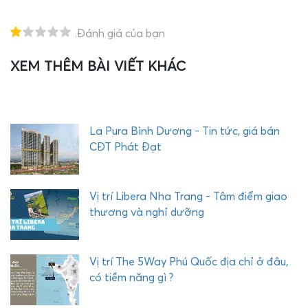
.Đánh giá của bạn
XEM THÊM BÀI VIẾT KHÁC
T
H
E
Q
U
La Pura Bình Dương - Tin tức, giá bán
Ậ
CĐT Phát Đạt
Y
C
O
Vị trí Libera Nha Trang - Tâm điểm giao
M
thương và nghỉ dưỡng
P
L
E
Vị trí The 5Way Phú Quốc địa chỉ ở đâu,
X
có tiềm năng gì ?
P
H