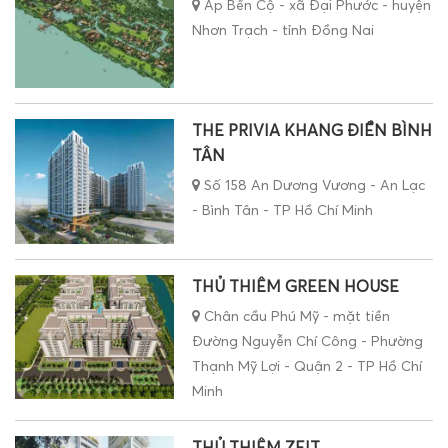
Ấp Bến Cộ - xã Đại Phước - huyện
Nhơn Trạch - tỉnh Đồng Nai
THE PRIVIA KHANG ĐIỀN BÌNH
TÂN
Số 158 An Dương Vương - An Lạc
- Bình Tân - TP Hồ Chí Minh
THỦ THIÊM GREEN HOUSE
Chân cầu Phú Mỹ - mặt tiền
Đường Nguyễn Chí Công - Phường
Thạnh Mỹ Lợi - Quận 2 - TP Hồ Chí
Minh
THỦ THIÊM ZEIT