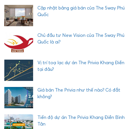
Ư
Cập nhật bảng giá bán của The 5way Phú
Ớ
Quốc
C
H
Ả
Chủ đầu tư New Vision của The 5way Phú
I
Quốc là ai?
Vị trí toạ lạc dự án The Privia Khang Điền
tại đâu?
Giá bán The Privia như thế nào? Có đắt
không?
Tiến độ dự án The Privia Khang Điền Bình
Tân