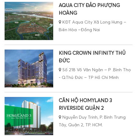
AQUA CITY ĐẢO PHƯỢNG
HOÀNG
KĐT Aqua City Xã Long Hưng –
Biên Hòa –Đồng Nai
KING CROWN INFINITY THỦ
ĐỨC
Số 218 Võ Văn Ngân – P .Bình Thọ
- Q.Thủ Đức – TP Hồ Chí Minh
CĂN HỘ HOMYLAND 3
RIVERSIDE QUẬN 2
Nguyễn Duy Trinh, P. Bình Trưng
Tây, Quận 2, TP. HCM.