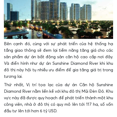
Bên cạnh đó, cùng với sự phát triển của hệ thống hạ
tầng giao thông sẽ đem lại tiềm năng tăng giá cho các
sản phẩm dự án bất động sản căn hộ cao cấp nơi đây.
Và điển hình như dự án Sunshine Diamond River khi khu
đô thị này hội tụ nhiều ưu điểm để gia tăng giá trị trong
tương lai.
Thứ nhất, Vị trí tọa lạc của dự án Căn hộ
Sunshine
Diamond River
nằm liền kề với khu đô thị Mũi Đèn Đỏ. Khu
vực này đã được quy hoạch để phát triển thành một khu
công viên, nhà ở đô thị có quy mô lên tới 117 ha, số vốn
đầu tư lên tới hơn 6 tỷ USD.