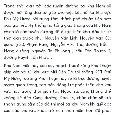
Trong thời gian tới, các tuyến đường tại khu Nam sẽ
được mở rộng đầu tư giúp cho việc kết nối từ khu vực
Phú Mỹ Hưng tới trung tâm thành phố thuận tiện hơn
bao giờ hết. Hệ thống hạ tầng giao thông của khu Nam
chính là các tuyến đường đã được triển khai đầu tư từ
thời gian trước như: Nguyễn Văn Linh; Nguyễn Văn Cừ;
quốc lộ 50; Phạm Hùng; Nguyễn Hữu Thọ; đường Bắc –
Nam; đường Nguyễn Tri Phương ; cầu Tân Thuận 2;
đường Huỳnh Tấn Phát…
Khu Nam hiện nay còn quy hoạch trục đường Phú Thuận
giúp kết nối từ khu vực Mũi Đèn Đỏ tới thẳng KĐT Phú
Mỹ Hưng. Đường Phú Thuận này sẽ là trục đường huyết
mạch quan trọng, tạo nên động lực phát triển cho khu
vực này trong thời gian tới. Ngoài ra, cũng không thể
không kể đến
Cung đường Đào Trí, chắc chắn sẽ trở
thành trung tâm của đô thị mới tại khu Nam khi quỹ đất
của các khu vực khác trở nên khan hiếm hơn để phát