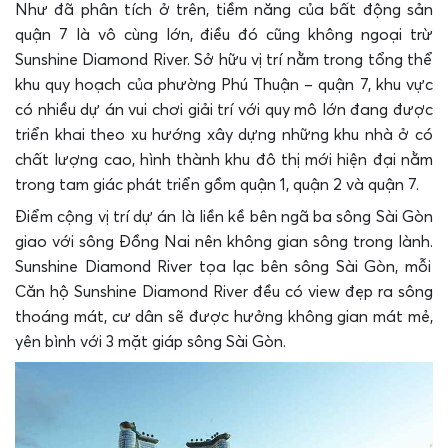
Như đã phân tích ở trên, tiềm năng của bất động sản
quận 7 là vô cùng lớn, điều đó cũng không ngoại trừ
Sunshine Diamond River. Sở hữu
vị trí
nằm trong tổng thể
khu quy hoạch của phường Phú Thuận – quận 7, khu vực
có nhiều dự án vui chơi giải trí với quy mô lớn đang được
triển khai theo xu hướng xây dựng những khu nhà ở có
chất lượng cao, hình thành khu đô thị mới hiện đại nằm
trong tam giác phát triển gồm quận 1, quận 2 và quận 7.
Điểm cộng vị trí dự án là liền kề bên ngã ba sông Sài Gòn
giao với sông Đồng Nai nên không gian sông trong lành.
Sunshine Diamond River tọa lạc bên sông Sài Gòn, mỗi
Căn hộ Sunshine Diamond River
đều có view đẹp ra sông
thoáng mát, cư dân sẽ được
hưởng không gian mát mẻ,
yên bình với 3 mặt giáp sông Sài Gòn.