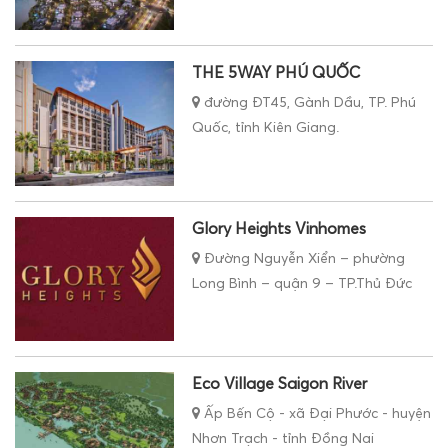
THE 5WAY PHÚ QUỐC
đường ĐT45, Gành Dầu, TP. Phú
Quốc, tỉnh Kiên Giang.
Glory Heights Vinhomes
Đường Nguyễn Xiển – phường
Long Bình – quận 9 – TP.Thủ Đức
Eco Village Saigon River
Ấp Bến Cộ - xã Đại Phước - huyện
Nhơn Trạch - tỉnh Đồng Nai