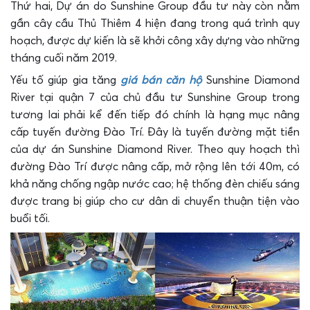
Thứ hai, Dự án do Sunshine Group đầu tư này còn nằm
gần cây cầu Thủ Thiêm 4 hiện đang trong quá trình quy
hoạch, được dự kiến là sẽ khởi công xây dựng vào những
tháng cuối năm 2019.
Yếu tố giúp gia tăng
giá bán căn hộ
Sunshine Diamond
River tại quận 7 của chủ đầu tư Sunshine Group trong
tương lai phải kể đến tiếp đó chính là hạng mục nâng
cấp tuyến đường Đào Trí. Đây là tuyến đường mặt tiền
của dự án Sunshine Diamond River. Theo quy hoạch thì
đường Đào Trí được nâng cấp, mở rộng lên tới 40m, có
khả năng chống ngập nước cao; hệ thống đèn chiếu sáng
được trang bị giúp cho cư dân di chuyển thuận tiện vào
buổi tối.