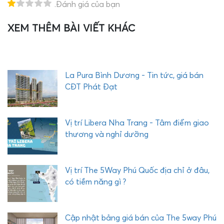
.Đánh giá của bạn
XEM THÊM BÀI VIẾT KHÁC
T
H
E
Q
U
La Pura Bình Dương - Tin tức, giá bán
Ậ
CĐT Phát Đạt
Y
C
O
Vị trí Libera Nha Trang - Tâm điểm giao
M
thương và nghỉ dưỡng
P
L
E
Vị trí The 5Way Phú Quốc địa chỉ ở đâu,
X
có tiềm năng gì ?
P
H
Ư
Cập nhật bảng giá bán của The 5way Phú
Ớ