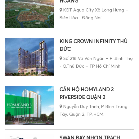
HOÀNG
KĐT Aqua City Xã Long Hưng –
Biên Hòa –Đồng Nai
KING CROWN INFINITY THỦ
ĐỨC
Số 218 Võ Văn Ngân – P .Bình Thọ
- Q.Thủ Đức – TP Hồ Chí Minh
CĂN HỘ HOMYLAND 3
RIVERSIDE QUẬN 2
Nguyễn Duy Trinh, P. Bình Trưng
Tây, Quận 2, TP. HCM.
SWAN BAY NHƠN TRẠCH