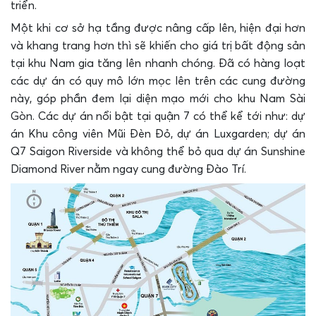
triển.
Một khi cơ sở hạ tầng được nâng cấp lên, hiện đại hơn
và khang trang hơn thì sẽ khiến cho giá trị bất động sản
tại khu Nam gia tăng lên nhanh chóng.
Đã có hàng loạt
các dự án có quy mô lớn mọc lên trên các cung đường
này, góp phần đem lại diện mạo mới cho khu Nam Sài
Gòn.
Các dự án nổi bật tại quận 7 có thể kể tới như: dự
án Khu công viên Mũi Đèn Đỏ, dự án Luxgarden; dự án
Q7 Saigon Riverside và không thể bỏ qua dự án
Sunshine
Diamond River nằm ngay cung đường Đào Trí.