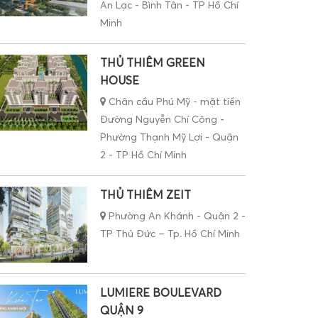
An Lạc - Bình Tân - TP Hồ Chí
Minh
THỦ THIÊM GREEN
HOUSE
Chân cầu Phú Mỹ - mặt tiền
Đường Nguyễn Chí Công -
Phường Thạnh Mỹ Lợi - Quận
2 - TP Hồ Chí Minh
THỦ THIÊM ZEIT
Phường An Khánh - Quận 2 -
TP Thủ Đức – Tp. Hồ Chí Minh
LUMIERE BOULEVARD
QUẬN 9