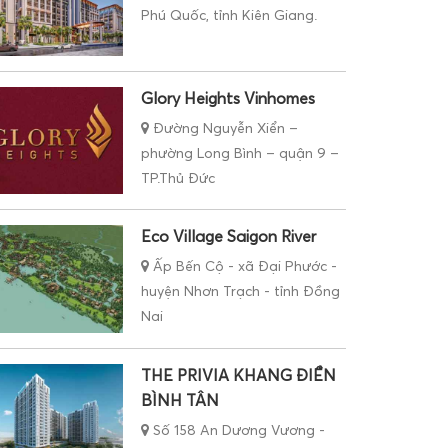
Phú Quốc, tỉnh Kiên Giang.
Glory Heights Vinhomes
Đường Nguyễn Xiển –
phường Long Bình – quận 9 –
TP.Thủ Đức
Eco Village Saigon River
Ấp Bến Cộ - xã Đại Phước -
huyện Nhơn Trạch - tỉnh Đồng
Nai
THE PRIVIA KHANG ĐIỀN
BÌNH TÂN
Số 158 An Dương Vương -