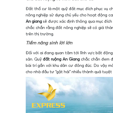
Đất thổ cư là một quỹ đất mục đích phục vụ c
nông nghiệp sử dụng chủ yếu cho hoạt động can
An giang
sẽ được xác định thông qua mục đích 
chắc chắn rằng đất nông nghiệp sẽ có giá thàn
trên thị trường.
Tiềm năng sinh lời lớn
Đối với ai đang quan tâm tới lĩnh vực bất động 
sản. Quỹ
đất ruộng An Giang
chắc chắn đem đế
bài trí gần với khu dân cư đông đúc. Do vậy 
cho nhà đầu tư “gặt hái” nhiều thành quả tuyệt 