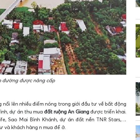
n đường được nâng cấp
g nổi lên nhiều điểm nóng trong giới đầu tư về bất động
rình, dự án thu mua
đất ruộng An Giang
được triển khai.
Life, Sao Mai Bình Khánh, dự án đất nền TNR Stars,…
tư và khách hàng n mua để ở.