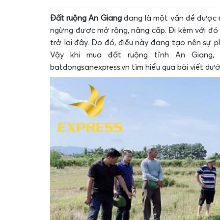
Đất ruộng An Giang
đang là một vấn đề được n
ngừng được mở rộng, nâng cấp. Đi kèm với đó 
trở lại đây. Do đó, điều này đang tạo nên sự p
Vậy khi mua đất ruộng tỉnh An Giang
batdongsanexpress.vn tìm hiểu qua bài viết dướ