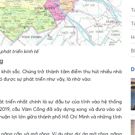
T
T
H
B
phát triển kinh tế
g
D
khởi sắc. Chúng trở thành tâm điểm thu hút nhiều nhà
có được sự phát triển như vậy, là nhờ vào:
át triển nhất chính là sự đầu tư của tỉnh vào hệ thống
5/2019, cầu Vàm Cống đã xây dựng xong và đưa vào sử
thuận lợi lớn giữa thành phố Hồ Chí Minh và những tỉnh
 nâng cấp và mở rộng. Ví dụ như dự án mở rộng, nâng