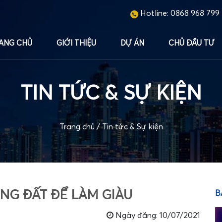
Hotline:
0868 968 799
ANG CHỦ
GIỚI THIỆU
DỰ ÁN
CHỦ ĐẦU TƯ
TIN TỨC & SỰ KIỆN
Trang chủ
/
Tin tức & Sự kiện
NG ĐẤT ĐỂ LÀM GIÀU
B
Ngày đăng: 10/07/2021