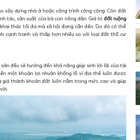
ho xây dựng nhà ở hoặc công trình công cộng. Còn đất
h tác, sản xuất của bà con nông dân. Giá trị
đất ruộng
khai thác tối đa mà xã hội đang cần đến. Do đó có thể
h cạnh tranh và thấp hơn nhiều so với loại đất thổ cư
sản đều sẽ hướng đến khả năng giúp sinh lời lãi của tài
n một khoản lợi nhuận khổng lồ vì địa thế luôn được
mà giá thành khoản đất luôn nằm trong mức cao và giúp
vời.