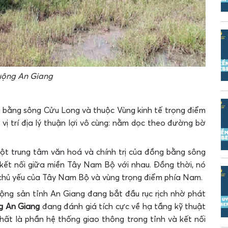
uộng An Giang
g bằng sông Cửu Long và thuộc Vùng kinh tế trọng điểm
ị trí địa lý thuận lợi vô cùng: nằm dọc theo đường bờ
một trung tâm văn hoá và chính trị của đồng bằng sông
 kết nối giữa miền Tây Nam Bộ với nhau. Đồng thời, nó
ế chủ yếu của Tây Nam Bộ và vùng trọng điểm phía Nam.
động sản tỉnh An Giang đang bắt đầu rục rịch nhờ phát
g An Giang
đang đánh giá tích cực về hạ tầng kỹ thuật
hất là phần hệ thống giao thông trong tỉnh và kết nối