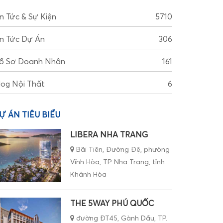
in Tức & Sự Kiện
5710
in Tức Dự Án
306
ồ Sơ Doanh Nhân
161
log Nội Thất
6
Ự ÁN TIÊU BIỂU
LIBERA NHA TRANG
Bãi Tiên, Đường Đệ, phường
Vĩnh Hòa, TP Nha Trang, tỉnh
Khánh Hòa
THE 5WAY PHÚ QUỐC
đường ĐT45, Gành Dầu, TP.