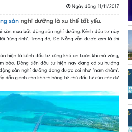
Ngày đăng: 11/11/2017
ộng sản
nghỉ dưỡng là xu thế tất yếu.
 để săn mua bất động sản nghỉ dưỡng. Kênh đầu tư này
ời “rủng rỉnh”. Trong đó, Đà Nẵng vẫn được xem là thị
sản hiện là kênh đầu tư cũng khá an toàn khi mà vàng,
m bảo. Dòng tiền đầu tư hiện nay đang có xu hướng
t động sản nghỉ dưỡng đang được coi như “nam châm”.
hấp dẫn giành cho khách hàng từ chủ đầu tư của các dự