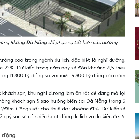
 hàng không Đà Nẵng để phục vụ tốt hơn các đường
ưởng cao trong ngành du lịch, đặc biệt là nghỉ dưỡng.
g 23%. Dự kiến trong năm nay sẽ đón khoảng 4,5 triệu
oảng 11.800 tỷ đồng so với mức 9.800 tỷ đồng của năm
c khách sạn, khu nghỉ dưỡng làm ăn rất dễ dàng mà lợi
phòng khách sạn 5 sao hướng biển tại Đà Nẵng trong 6
D/đêm. Công suất cho thuê đạt khoảng 61%. Dự kiến sẽ
2 quý sau sẽ có nhiều hoạt động du lịch và dự kiện được
i động.