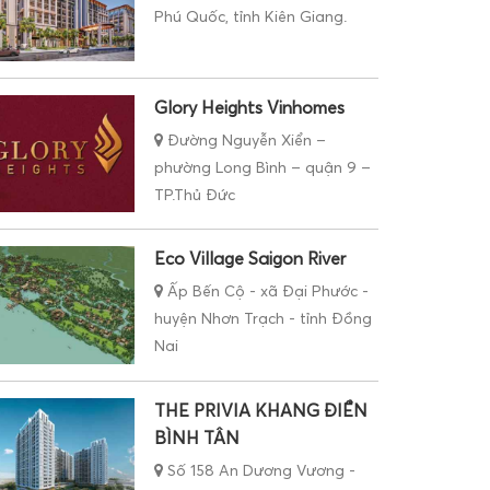
Phú Quốc, tỉnh Kiên Giang.
Glory Heights Vinhomes
Đường Nguyễn Xiển –
phường Long Bình – quận 9 –
TP.Thủ Đức
Eco Village Saigon River
Ấp Bến Cộ - xã Đại Phước -
huyện Nhơn Trạch - tỉnh Đồng
Nai
THE PRIVIA KHANG ĐIỀN
BÌNH TÂN
Số 158 An Dương Vương -