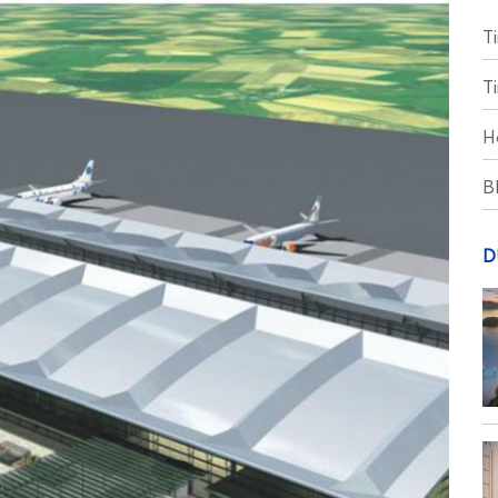
T
T
H
B
D