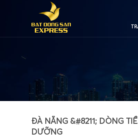
TR
ĐÀ NẴNG &#8211; DÒNG TI
DƯỠNG