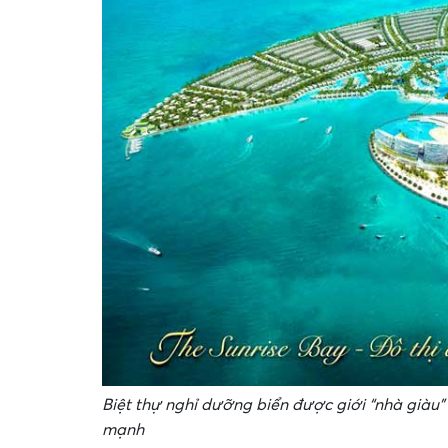
Biệt thự nghỉ dưỡng biển được giới “nhà giàu”
mạnh