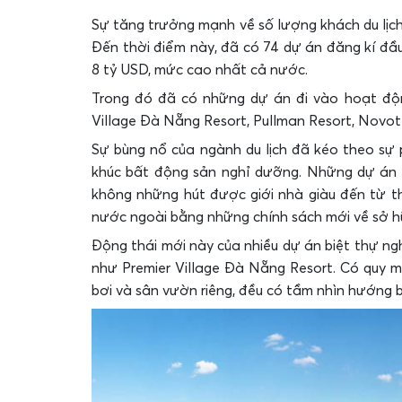
Sự tăng trưởng mạnh về số lượng khách du lịc
Đến thời điểm này, đã có 74 dự án đăng kí đầu 
8 tỷ USD, mức cao nhất cả nước.
Trong đó đã có những dự án đi vào hoạt động
Village Đà Nẵng Resort, Pullman Resort, Novo
Sự bùng nổ của ngành du lịch đã kéo theo sự 
khúc bất động sản nghỉ dưỡng. Những dự án bi
không những hút được giới nhà giàu đến từ th
nước ngoài bằng những chính sách mới về sở h
Động thái mới này của nhiều dự án biệt thự ng
như Premier Village Đà Nẵng Resort. Có quy mô
bơi và sân vườn riêng, đều có tầm nhìn hướng b