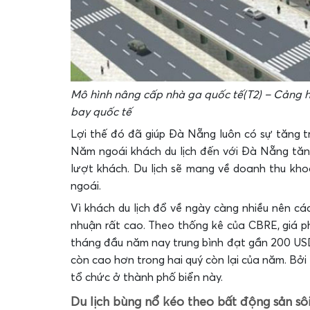
Mô hình nâng cấp nhà ga quốc tế(T2) – Cảng
bay quốc tế
Lợi thế đó đã giúp Đà Nẵng luôn có sự tăng tr
Năm ngoái khách du lịch đến với Đà Nẵng tăn
lượt khách. Du lịch sẽ mang về doanh thu kh
ngoái.
Vì khách du lịch đổ về ngày càng nhiều nên cá
nhuận rất cao. Theo thống kê của CBRE, giá 
tháng đầu năm nay trung bình đạt gần 200 US
còn cao hơn trong hai quý còn lại của năm. Bởi 
tổ chức ở thành phố biển này.
Du lịch bùng nổ kéo theo bất động sản sô