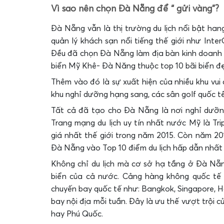
Vì sao nên chọn Đà Nẵng để “ gửi vàng”?
Đà Nẵng vẫn là thị trường du lịch nổi bật ha
quản lý khách sạn nổi tiếng thế giới như Inter
Đều đã chọn Đà Nẵng làm địa bàn kinh doanh t
biển Mỹ Khê- Đà Năng thuộc top 10 bãi biển đẹ
Thêm vào đó là sự xuất hiện của nhiều khu vui c
khu nghỉ dưỡng hạng sang, các sân golf quốc 
Tất cả đã tạo cho Đà Nẵng là nơi nghỉ dưỡn
Trang mạng du lịch uy tín nhất nước Mỹ là Tr
giá nhất thế giới trong năm 2015. Còn năm 201
Đà Nẵng vào Top 10 điểm du lịch hấp dẫn nhất
Không chỉ du lịch mà cơ sở hạ tầng ở Đà Nẵng
biển của cả nước. Cảng hàng không quốc tế
chuyến bay quốc tế như: Bangkok, Singapore, 
bay nội địa mỗi tuần. Đây là ưu thế vượt trội 
hay Phú Quốc.