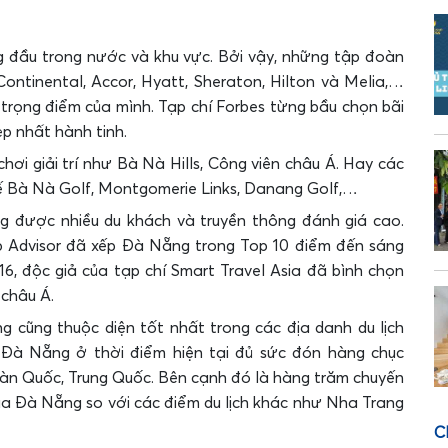
ng đầu trong nước và khu vực. Bởi vậy, những tập đoàn
Continental, Accor, Hyatt, Sheraton, Hilton và Melia,…
rọng điểm của mình. Tạp chí Forbes từng bầu chọn bãi
p nhất hành tinh.
hơi giải trí như Bà Nà Hills, Công viên châu Á. Hay các
tế Bà Nà Golf, Montgomerie Links, Danang Golf,…
g được nhiều du khách và truyền thông đánh giá cao.
ip Advisor đã xếp Đà Nẵng trong Top 10 điểm đến sáng
6, độc giả của tạp chí Smart Travel Asia đã bình chọn
 châu Á.
 cũng thuộc diện tốt nhất trong các địa danh du lịch
 Đà Nẵng ở thời điểm hiện tại đủ sức đón hàng chục
Hàn Quốc, Trung Quốc. Bên cạnh đó là hàng trăm chuyến
của Đà Nẵng so với các điểm du lịch khác như Nha Trang
C