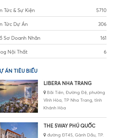
in Tức & Sự Kiện
5710
in Tức Dự Án
306
ồ Sơ Doanh Nhân
161
log Nội Thất
6
Ự ÁN TIÊU BIỂU
LIBERA NHA TRANG
Bãi Tiên, Đường Đệ, phường
Vĩnh Hòa, TP Nha Trang, tỉnh
Khánh Hòa
THE 5WAY PHÚ QUỐC
đường ĐT45, Gành Dầu, TP.