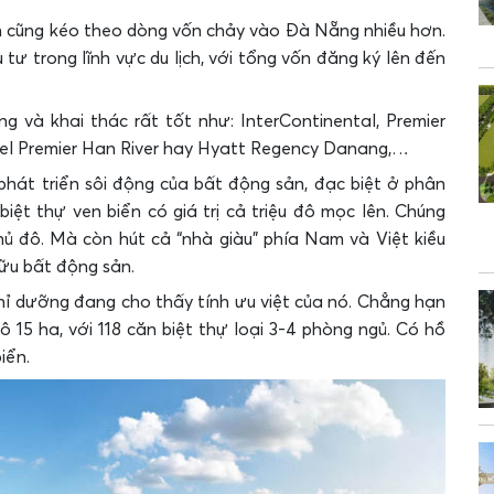
h cũng kéo theo dòng vốn chảy vào Đà Nẵng nhiều hơn.
tư trong lĩnh vực du lịch, với tổng vốn đăng ký lên đến
 và khai thác rất tốt như: InterContinental, Premier
tel Premier Han River hay Hyatt Regency Danang,…
phát triển sôi động của bất động sản, đạc biệt ở phân
ệt thự ven biển có giá trị cả triệu đô mọc lên. Chúng
ủ đô. Mà còn hút cả “nhà giàu” phía Nam và Việt kiều
ữu bất động sản.
hỉ dưỡng đang cho thấy tính ưu việt của nó. Chẳng hạn
 15 ha, với 118 căn biệt thự loại 3-4 phòng ngủ. Có hồ
iển.