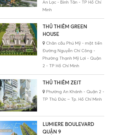
An Lạc - Bình Tân - TP Hồ Chí
Minh
THỦ THIÊM GREEN
HOUSE
Chân cầu Phú Mỹ - mặt tiền
Đường Nguyễn Chí Công -
Phường Thạnh Mỹ Lợi - Quận
2 - TP Hồ Chí Minh
THỦ THIÊM ZEIT
Phường An Khánh - Quận 2 -
TP Thủ Đức – Tp. Hồ Chí Minh
LUMIERE BOULEVARD
QUẬN 9