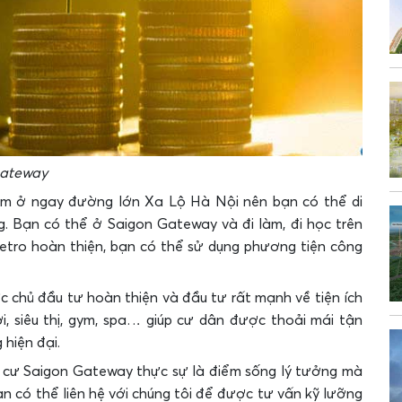
gateway
ằm ở ngay đường lớn Xa Lộ Hà Nội nên bạn có thể di
. Bạn có thể ở Saigon Gateway và đi làm, đi học trên
Metro hoàn thiện, bạn có thể sử dụng phương tiện công
chủ đầu tư hoàn thiện và đầu tư rất mạnh về tiện ích
hơi, siêu thị, gym, spa… giúp cư dân được thoải mái tận
hiện đại.
g cư Saigon Gateway thực sự là điểm sống lý tưởng mà
n có thể liên hệ với chúng tôi để được tư vấn kỹ lưỡng