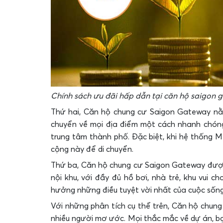
Chính sách ưu đãi hấp dẫn tại căn hộ saigon 
Thứ hai, Căn hộ chung cư Saigon Gateway n
chuyển về mọi địa điểm một cách nhanh chóng
trung tâm thành phố. Đặc biệt, khi hệ thống 
cộng này để di chuyển.
Thứ ba, Căn hộ chung cư Saigon Gateway được 
nội khu, với đầy đủ hồ bơi, nhà trẻ, khu vui c
hưởng những điều tuyệt vời nhất của cuộc sống 
Với những phân tích cụ thể trên, Căn hộ chun
nhiều người mơ ước. Mọi thắc mắc về dự án, bạ