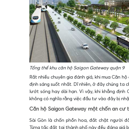
Tổng thể khu căn hộ Saigon Gateway quận 9
Rất nhiều chuyên gia đánh giá, khi mua Căn hộ
định sáng suốt nhất. Dĩ nhiên, ở đây chúng ta 
lướt sóng hay dài hạn. Vì vậy, khi khẳng định
không có nghĩa rằng việc đầu tư vào đây bị nhậ
Căn hộ Saigon Gateway một chốn an cư tu
Sài Gòn là chốn phồn hoa, đất chật người đ
Từng tấc đất tại thành phố này đều đáng giá b