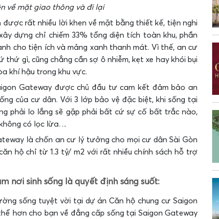
n về mặt giao thông và đi lại
được rất nhiều lời khen về mặt bằng thiết kế, tiện nghi
ộ xây dựng chỉ chiếm 33% tổng diện tích toàn khu, phần
ành cho tiện ích và mảng xanh thanh mát. Vì thế, an cư
ứ thứ gì, cũng chẳng cần sợ ô nhiễm, kẹt xe hay khói bụi
òa khí hậu trong khu vực.
Saigon Gateway được chủ đầu tư cam kết đảm bảo an
ống của cư dân. Với 3 lớp bảo vệ đặc biệt, khi sống tại
ng phải lo lắng sẽ gặp phải bất cứ sự cố bất trắc nào,
 không có lọc lừa…
ateway là chốn an cư lý tưởng cho mọi cư dân Sài Gòn
ăn hộ chỉ từ 1.3 tỷ/ m2 với rất nhiều chính sách hỗ trợ
nơi sinh sống là quyết định sáng suốt:
rường sống tuyệt vời tại dự án Căn hộ chung cư Saigon
ụ thể hơn cho bạn về đẳng cấp sống tại Saigon Gateway