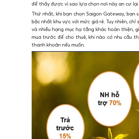
để thấy được vì sao lựa chọn nơi này an cư lại 
Thứ nhất, khi bạn chọn Saigon Gateway, bạn 
bậc nhất khu vực với mức giá rẻ. Tuy nhiên, ch
và nhiều hạng mục hạ tầng khác hoàn thiện, g
mua trước để cho thuê, khi nào có nhu cầu th
thanh khoản nếu muốn.