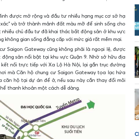
 Minh được mở rộng và đầu tư nhiều hạng mục cơ sở hạ
t xác” và trở thành mảnh đất màu mỡ để sinh sống cho
t nhiều chủ đầu tư đã khai thác bất động sản ở khu vực
g không gian sống đẳng cấp với mức giá rất mềm mại.
cư Saigon Gateway cũng không phải là ngoại lệ, được
 động sản nổi bật tại khu vực Quận 9. Nhờ sở hữu địa
ết nối trực tiếp với Xa Lộ Hà Nội, lại gần trục đường
 nơi mà Căn hộ chung cư Saigon Gateway tọa lạc hứa
ua căn hộ tại dự án để ở, nếu sau này cần thay đổi môi
thể thanh khoản một cách dễ dàng.
C