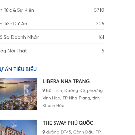
in Tức & Sự Kiện
5710
in Tức Dự Án
306
ồ Sơ Doanh Nhân
161
log Nội Thất
6
Ự ÁN TIÊU BIỂU
LIBERA NHA TRANG
Bãi Tiên, Đường Đệ, phường
Vĩnh Hòa, TP Nha Trang, tỉnh
Khánh Hòa
THE 5WAY PHÚ QUỐC
đường ĐT45, Gành Dầu, TP.