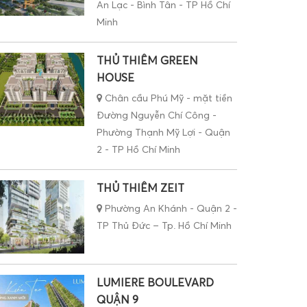
An Lạc - Bình Tân - TP Hồ Chí
Minh
THỦ THIÊM GREEN
HOUSE
Chân cầu Phú Mỹ - mặt tiền
Đường Nguyễn Chí Công -
Phường Thạnh Mỹ Lợi - Quận
2 - TP Hồ Chí Minh
THỦ THIÊM ZEIT
Phường An Khánh - Quận 2 -
TP Thủ Đức – Tp. Hồ Chí Minh
LUMIERE BOULEVARD
QUẬN 9