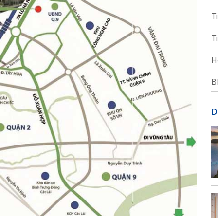
T
T
H
B
D