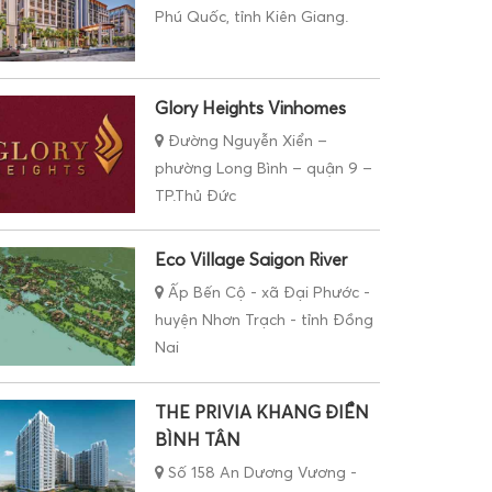
Phú Quốc, tỉnh Kiên Giang.
Glory Heights Vinhomes
Đường Nguyễn Xiển –
phường Long Bình – quận 9 –
TP.Thủ Đức
Eco Village Saigon River
Ấp Bến Cộ - xã Đại Phước -
huyện Nhơn Trạch - tỉnh Đồng
Nai
THE PRIVIA KHANG ĐIỀN
BÌNH TÂN
Số 158 An Dương Vương -