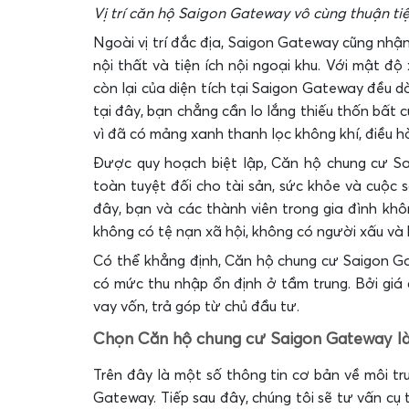
Vị trí căn hộ Saigon Gateway vô cùng thuận tiệ
Ngoài vị trí đắc địa, Saigon Gateway cũng nhận 
nội thất và tiện ích nội ngoại khu. Với mật đ
còn lại của diện tích tại Saigon Gateway đều d
tại đây, bạn chẳng cần lo lắng thiếu thốn bất c
vì đã có mảng xanh thanh lọc không khí, điều h
Được quy hoạch biệt lập, Căn hộ chung cư 
toàn tuyệt đối cho tài sản, sức khỏe và cuộc s
đây, bạn và các thành viên trong gia đình khô
không có tệ nạn xã hội, không có người xấu và
Có thể khẳng định, Căn hộ chung cư Saigon G
có mức thu nhập ổn định ở tầm trung. Bởi giá c
vay vốn, trả góp từ chủ đầu tư.
Chọn Căn hộ chung cư Saigon Gateway làm 
Trên đây là một số thông tin cơ bản về môi t
Gateway. Tiếp sau đây, chúng tôi sẽ tư vấn c