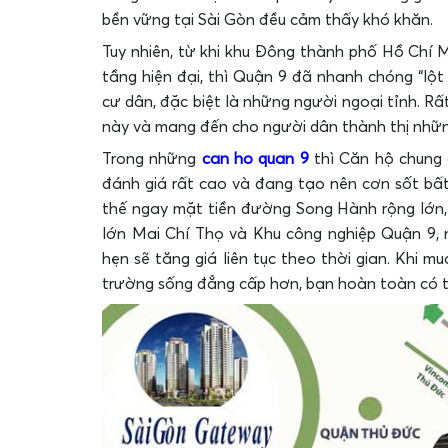
bền vững tại Sài Gòn đều cảm thấy khó khăn.
Tuy nhiên, từ khi khu Đông thành phố Hồ Chí
tầng hiện đại, thì Quận 9 đã nhanh chóng “lộ
cư dân, đặc biệt là những người ngoại tỉnh. Rấ
này và mang đến cho người dân thành thị nhữn
Trong những
can ho quan 9
thì Căn hộ chung 
đánh giá rất cao và đang tạo nên cơn sốt bất
thế ngay mặt tiền đường Song Hành rộng lớn, k
lớn Mai Chí Thọ và Khu công nghiệp Quận 9,
hẹn sẽ tăng giá liên tục theo thời gian. Khi m
trường sống đẳng cấp hơn, bạn hoàn toàn có 