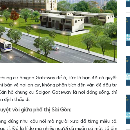
 chung cư Saigon Gateway để ở, tức là bạn đã có quyết
chỉ bàn về nơi an cư, không phân tích đến vấn đề đầu tư
 Căn hộ chung cư Saigon Gateway là nơi đáng sống, thì
n định thấp đi.
yệt vời giữa phố thị Sài Gòn:
ông đúng như câu nói mà người xưa đã từng miêu tả.
ạc tỉ. Đó là lí do mà nhiều người dù muốn có một tổ ấm