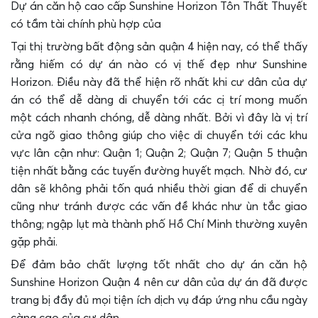
Dự án căn hộ cao cấp Sunshine Horizon Tôn Thất Thuyết
có tầm tài chính phù hợp của
Tại thị trường bất động sản quận 4 hiện nay, có thể thấy
rằng hiếm có dự án nào có vị thế đẹp như Sunshine
Horizon. Điều này đã thể hiện rõ nhất khi cư dân của dự
án có thể dễ dàng di chuyển tới các cị trí mong muốn
một cách nhanh chóng, dễ dàng nhất. Bởi vì đây là vị trí
cửa ngõ giao thông giúp cho việc di chuyển tới các khu
vực lân cận như: Quận 1; Quận 2; Quận 7; Quận 5 thuận
tiện nhất bằng các tuyến đường huyết mạch. Nhờ đó, cư
dân sẽ không phải tốn quá nhiều thời gian để di chuyển
cũng như tránh được các vấn đề khác như ùn tắc giao
thông; ngập lụt mà thành phố Hồ Chí Minh thường xuyên
gặp phải.
Để đảm bảo chất lượng tốt nhất cho dự án căn hộ
Sunshine Horizon Quận 4 nên cư dân của dự án đã được
trang bị đầy đủ mọi tiện ích dịch vụ đáp ứng nhu cầu ngày
càng cao của cư dân.