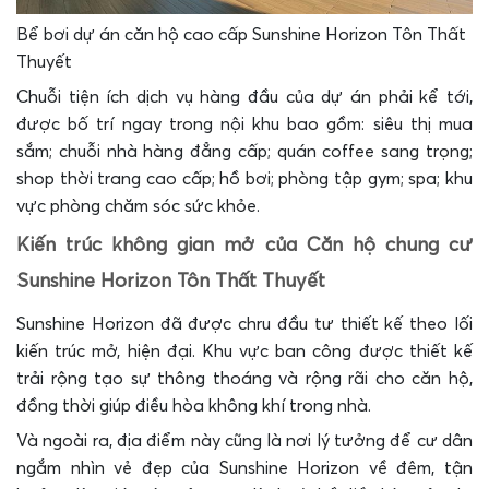
Bể bơi dự án căn hộ cao cấp Sunshine Horizon Tôn Thất
Thuyết
Chuỗi tiện ích dịch vụ hàng đầu của dự án phải kể tới,
được bố trí ngay trong nội khu bao gồm: siêu thị mua
sắm; chuỗi nhà hàng đẳng cấp; quán coffee sang trọng;
shop thời trang cao cấp; hồ bơi; phòng tập gym; spa; khu
vực phòng chăm sóc sức khỏe.
Kiến trúc không gian mở của Căn hộ chung cư
Sunshine Horizon Tôn Thất Thuyết
Sunshine Horizon đã được chru đầu tư thiết kế theo lối
kiến trúc mở, hiện đại. Khu vực ban công được thiết kế
trải rộng tạo sự thông thoáng và rộng rãi cho căn hộ,
đồng thời giúp điều hòa không khí trong nhà.
Và ngoài ra, địa điểm này cũng là nơi lý tưởng để cư dân
ngắm nhìn vẻ đẹp của Sunshine Horizon về đêm, tận