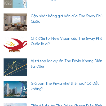
P
H
Ư
Cập nhật bảng giá bán của The 5way Phú
Ớ
Quốc
C
H
Ả
Chủ đầu tư New Vision của The 5way Phú
I
Quốc là ai?
Vị trí toạ lạc dự án The Privia Khang Điền
tại đâu?
Giá bán The Privia như thế nào? Có đắt
không?
Tiến độ dự án The Privia Khang Điền Bình