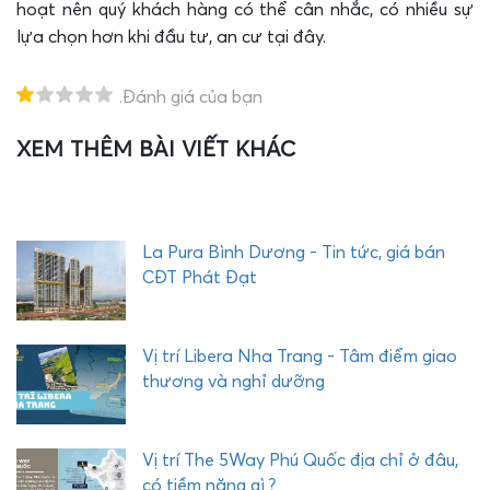
hoạt nên quý khách hàng có thể cân nhắc, có nhiều sự
lựa chọn hơn khi đầu tư, an cư tại đây.
.Đánh giá của bạn
XEM THÊM BÀI VIẾT KHÁC
T
H
E
Q
U
La Pura Bình Dương - Tin tức, giá bán
Ậ
CĐT Phát Đạt
Y
C
O
Vị trí Libera Nha Trang - Tâm điểm giao
M
thương và nghỉ dưỡng
P
L
E
Vị trí The 5Way Phú Quốc địa chỉ ở đâu,
X
có tiềm năng gì ?