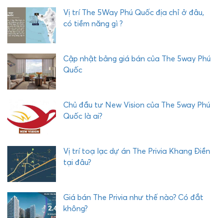
E
Vị trí The 5Way Phú Quốc địa chỉ ở đâu,
X
có tiềm năng gì ?
P
H
Ư
Cập nhật bảng giá bán của The 5way Phú
Ớ
Quốc
C
H
Ả
Chủ đầu tư New Vision của The 5way Phú
I
Quốc là ai?
Vị trí toạ lạc dự án The Privia Khang Điền
tại đâu?
Giá bán The Privia như thế nào? Có đắt
không?