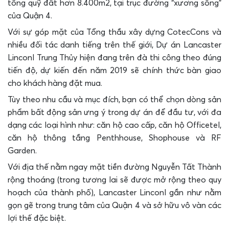
tổng quỹ đất hơn 8.400m2, tại trục đường “xương sống”
của Quận 4.
Với sự góp mặt của Tổng thầu xây dựng CotecCons và
nhiều đối tác danh tiếng trên thế giới, Dự án Lancaster
Linconl Trung Thủy hiện đang trên đà thi công theo đúng
tiến độ, dự kiến đến năm 2019 sẽ chính thức bàn giao
cho khách hàng đặt mua.
Tùy theo nhu cầu và mục đích, bạn có thể chọn dòng sản
phẩm bất động sản ưng ý trong dự án để đầu tư, với đa
dạng các loại hình như: căn hộ cao cấp, căn hộ Officetel,
căn hộ thông tầng Penthhouse, Shophouse và RF
Garden.
Với địa thế nằm ngay mặt tiền đường Nguyễn Tất Thành
rộng thoáng (trong tương lai sẽ được mở rộng theo quy
hoạch của thành phố), Lancaster Linconl gần như nằm
gọn gẽ trong trung tâm của Quận 4 và sở hữu vô vàn các
lợi thế đặc biệt.