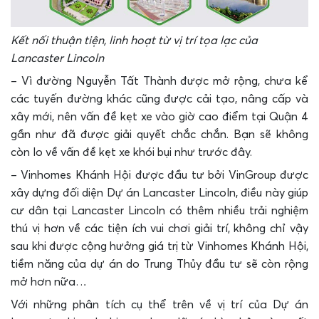
Kết nối thuận tiện, linh hoạt từ vị trí tọa lạc của
Lancaster Lincoln
– Vì đường Nguyễn Tất Thành được mở rộng, chưa kể
các tuyến đường khác cũng được cải tạo, nâng cấp và
xây mới, nên vấn đề kẹt xe vào giờ cao điểm tại Quận 4
gần như đã được giải quyết chắc chắn. Bạn sẽ không
còn lo về vấn đề kẹt xe khói bụi như trước đây.
– Vinhomes Khánh Hội được đầu tư bởi VinGroup được
xây dựng đối diện Dự án Lancaster Lincoln, điều này giúp
cư dân tại Lancaster Lincoln có thêm nhiều trải nghiệm
thú vị hơn về các tiện ích vui chơi giải trí, không chỉ vậy
sau khi được cộng hưởng giá trị từ Vinhomes Khánh Hội,
tiềm năng của dự án do Trung Thủy đầu tư sẽ còn rộng
mở hơn nữa…
Với những phân tích cụ thể trên về vị trí của Dự án