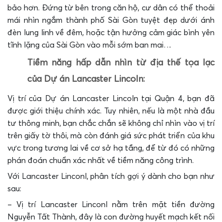
bảo hơn. Đứng từ bên trong căn hộ, cư dân có thể thoải
mái nhìn ngắm thành phố Sài Gòn tuyệt đẹp dưới ánh
đèn lung linh về đêm, hoặc tận hưởng cảm giác bình yên
tĩnh lặng của Sài Gòn vào mỗi sớm ban mai…
Tiềm năng hấp dẫn nhìn từ địa thế tọa lạc
của Dự án Lancaster Lincoln:
Vị trí của Dự án Lancaster Lincoln tại Quận 4, bạn đã
được giới thiệu chính xác. Tuy nhiên, nếu là một nhà đầu
tư thông minh, bạn chắc chắn sẽ không chỉ nhìn vào vị trí
trên giấy tờ thôi, mà còn đánh giá sức phát triển của khu
vực trong tương lai về cơ sở hạ tầng, để từ đó có những
phán đoán chuẩn xác nhất về tiềm năng công trình.
Với Lancaster Linconl, phân tích gợi ý dành cho bạn như
sau:
– Vị trí Lancaster Linconl nằm trên mặt tiền đường
Nguyễn Tất Thành, đây là con đường huyết mạch kết nối