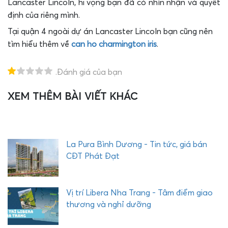
Lancaster Lincoln, hi vọng bạn đã có nhìn nhận và quyết
định của riêng mình.
Tại quận 4 ngoài dự án Lancaster Lincoln bạn cũng nên
tìm hiểu thêm về
can ho charmington iris
.
.Đánh giá của bạn
XEM THÊM BÀI VIẾT KHÁC
T
H
E
Q
U
La Pura Bình Dương - Tin tức, giá bán
Ậ
CĐT Phát Đạt
Y
C
O
Vị trí Libera Nha Trang - Tâm điểm giao
M
thương và nghỉ dưỡng
P
L