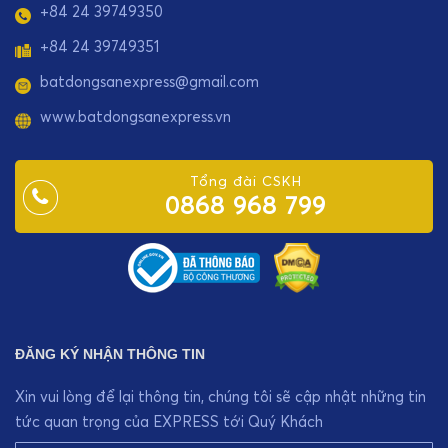
+84 24 39749350
+84 24 39749351
batdongsanexpress@gmail.com
www.batdongsanexpress.vn
Tổng đài CSKH
0868 968 799
ĐĂNG KÝ NHẬN THÔNG TIN
Xin vui lòng để lại thông tin, chúng tôi sẽ cập nhật những tin
tức quan trọng của EXPRESS tới Quý Khách