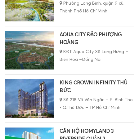
Phường Long Bình, quận 9 cũ,
Thành Phố Hồ Chí Minh
AQUA CITY ĐẢO PHƯỢNG
HOÀNG
KĐT Aqua City Xã Long Hưng –
Biên Hòa –Đồng Nai
KING CROWN INFINITY THỦ
ĐỨC
Số 218 Võ Văn Ngân – P .Bình Thọ
- Q.Thủ Đức – TP Hồ Chí Minh
CĂN HỘ HOMYLAND 3
RIVERSIDE QUẬN 2