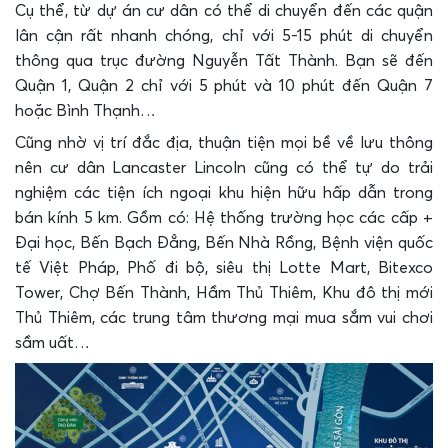
Cụ thể, từ dự án cư dân có thể di chuyển đến các quận
lân cận rất nhanh chóng, chỉ với 5-15 phút di chuyển
thông qua trục đường Nguyễn Tất Thành. Bạn sẽ đến
Quận 1, Quận 2 chỉ với 5 phút và 10 phút đến Quận 7
hoặc Bình Thạnh…
Cũng nhờ vị trí đắc địa, thuận tiện mọi bề về lưu thông
nên cư dân Lancaster Lincoln cũng có thể tự do trải
nghiệm các tiện ích ngoại khu hiện hữu hấp dẫn trong
bán kính 5 km. Gồm có: Hệ thống trường học các cấp +
Đại học, Bến Bạch Đẳng, Bến Nhà Rồng, Bệnh viện quốc
tế Việt Pháp, Phố đi bộ, siêu thị Lotte Mart, Bitexco
Tower, Chợ Bến Thành, Hầm Thủ Thiêm, Khu đô thị mới
Thủ Thiêm, các trung tâm thương mại mua sắm vui chơi
sầm uất…