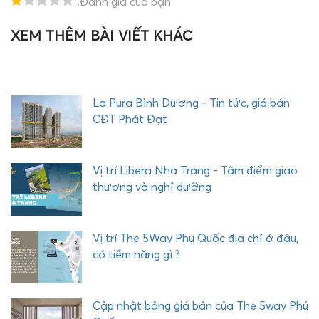
.Đánh giá của bạn
XEM THÊM BÀI VIẾT KHÁC
T
H
E
Q
U
La Pura Bình Dương - Tin tức, giá bán
Ậ
CĐT Phát Đạt
Y
C
O
Vị trí Libera Nha Trang - Tâm điểm giao
M
thương và nghỉ dưỡng
P
L
E
Vị trí The 5Way Phú Quốc địa chỉ ở đâu,
X
có tiềm năng gì ?
P
H
Ư
Cập nhật bảng giá bán của The 5way Phú
Ớ