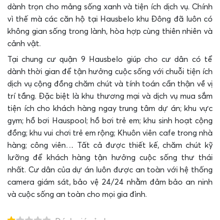
dành trọn cho mảng sống xanh và tiện ích dịch vụ. Chính
vì thế mà các căn hộ tại Hausbelo khu Đông đã luôn có
không gian sống trong lành, hòa hợp cùng thiên nhiên và
cảnh vật.
Tại chung cư quận 9 Hausbelo giúp cho cư dân có tể
dành thời gian để tận hưởng cuộc sống với chuỗi tiện ích
dịch vụ cộng đồng chăm chút và tính toán cẩn thận về vị
trí tầng. Đặc biệt là khu thương mại và dịch vụ mua sắm
tiện ích cho khách hàng ngay trung tâm dự án; khu vực
gym; hồ bơi Hauspool; hồ bơi trẻ em; khu sinh hoạt cộng
đồng; khu vui chơi trẻ em rộng; Khuôn viên cafe trong nhà
hàng; công viên… Tất cả được thiết kế, chăm chút kỹ
lưỡng để khách hàng tận hưởng cuộc sống thư thái
nhất. Cư dân của dự án luôn được an toàn với hệ thống
camera giám sát, bảo vệ 24/24 nhằm đảm bảo an ninh
và cuộc sống an toàn cho mọi gia đình.