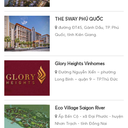
THE 5WAY PHÚ QUỐC
đường ĐT45, Gành Dầu, TP. Phú
Quốc, tỉnh Kiên Giang.
Glory Heights Vinhomes
Đường Nguyễn Xiển – phường
Long Bình – quận 9 – TP.Thủ Đức
Eco Village Saigon River
Ấp Bến Cộ - xã Đại Phước - huyện
Nhơn Trạch - tỉnh Đồng Nai