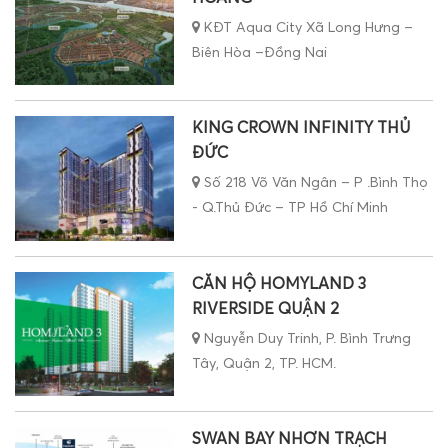
KĐT Aqua City Xã Long Hưng –
Biên Hòa –Đồng Nai
KING CROWN INFINITY THỦ
ĐỨC
Số 218 Võ Văn Ngân – P .Bình Thọ
- Q.Thủ Đức – TP Hồ Chí Minh
CĂN HỘ HOMYLAND 3
RIVERSIDE QUẬN 2
Nguyễn Duy Trinh, P. Bình Trưng
Tây, Quận 2, TP. HCM.
SWAN BAY NHƠN TRẠCH