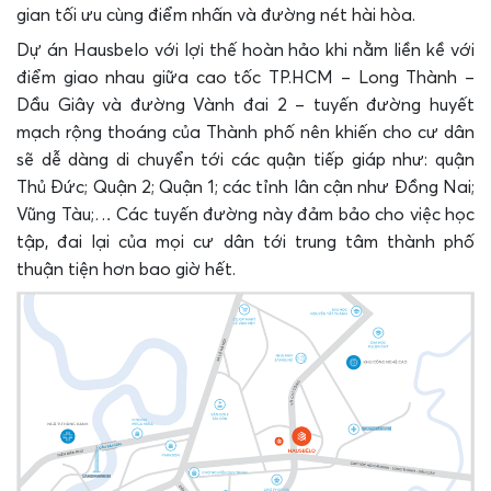
gian tối ưu cùng điểm nhấn và đường nét hài hòa.
Dự án Hausbelo với lợi thế hoàn hảo khi nằm liền kề với
điểm giao nhau giữa cao tốc TP.HCM – Long Thành –
Dầu Giây và đường Vành đai 2 – tuyến đường huyết
mạch rộng thoáng của Thành phố nên khiến cho cư dân
sẽ dễ dàng di chuyển tới các quận tiếp giáp như: quận
Thủ Đức; Quận 2; Quận 1; các tỉnh lân cận như Đồng Nai;
Vũng Tàu;… Các tuyến đường này đảm bảo cho việc học
tập, đai lại của mọi cư dân tới trung tâm thành phố
thuận tiện hơn bao giờ hết.