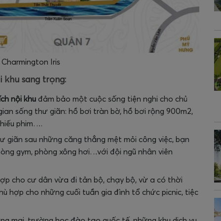
 Charmington Iris
i khu sang trọng:
ích nội khu
đảm bảo một cuộc sống tiện nghi cho chủ
gian sống thư giãn: hồ bơi tràn bờ, hồ bơi rộng 900m2,
chiếu phim….
ư giãn sau những căng thẳng mệt mỏi công việc, bạn
phòng gym, phòng xông hơi…với đội ngũ nhân viên
p cho cư dân vừa đi tản bộ, chạy bộ, vừ a có thời
hù hợp cho những cuối tuần gia đình tổ chức picnic, tiệc
ng mại, trường học đào tạo quốc tế, những khu dịch vụ,