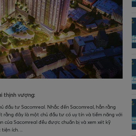
i thịnh vượng:
chủ đầu tư Sacomreal. Nhắc đến Sacomreal, hẳn rằng
t rằng đây là một chủ đầu tư có uy tín và tiềm năng với
n của Sacomreal đều được chuẩn bị và xem xét kỹ
c tiện ích…