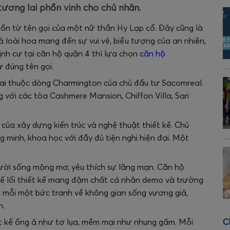
ương lai phồn vinh cho chủ nhân.
n từ tên gọi của một nữ thần Hy Lạp cổ. Đây cũng là
là loài hoa mang đến sự vui vẻ, biểu tượng của an nhiên,
nh cư tại căn hộ quận 4 thì lựa chọn
căn hộ
 đúng tên gọi.
ai thuộc dòng Charmington của chủ đầu tư Sacomreal.
với các tòa Cashmere Mansion, Chiffon Villa, Sari
của xây dựng kiến trúc và nghệ thuật thiết kế. Chủ
minh, khoa học với đầy đủ tiện nghi hiện đại. Một
ời sống mộng mơ, yêu thích sự lãng mạn. Căn hộ
tế lối thiết kế mang đậm chất cá nhân demo và trường
là mỗi một bức tranh về không gian sống vương giả,
h.
C
t kế ống ả như tơ lụa, mềm mại như nhung gấm. Mỗi