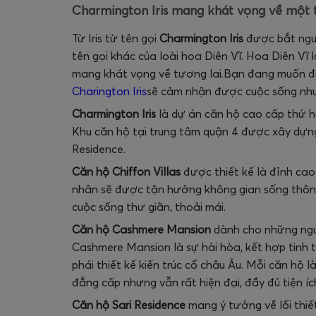
Charmington Iris mang khát vọng về một t
Từ Iris từ tên gọi
Charmington Iris
được bắt nguồ
tên gọi khác của loài hoa Diên Vĩ. Hoa Diên Vĩ 
mang khát vọng về tương lai.Bạn đang muốn đị
Charington Iris
sẽ cảm nhận được cuộc sống như
Charmington Iris
là dự án căn hộ cao cấp thứ h
Khu căn hộ tại trung tâm quận 4 được xây dựng 
Residence.
Căn hộ Chiffon Villas
được thiết kế là đỉnh cao 
nhân sẽ được tận hưởng không gian sống thông 
cuộc sống thư giãn, thoải mái.
Căn hộ Cashmere Mansion
dành cho những ngư
Cashmere Mansion là sự hài hòa, kết hợp tinh 
phái thiết kế kiến trúc cổ châu Âu. Mỗi căn hộ 
đẳng cấp nhưng vẫn rất hiện đại, đầy đủ tiện íc
Căn hộ Sari Residence
mang ý tưởng về lối thiế