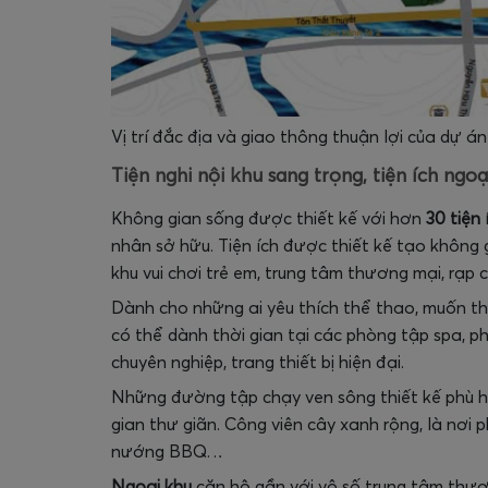
Vị trí đắc địa và giao thông thuận lợi của dự án
Tiện nghi nội khu sang trọng, tiện ích ngoạ
Không gian sống được thiết kế với hơn
30 tiện 
nhân sở hữu. Tiện ích được thiết kế tạo không 
khu vui chơi trẻ em, trung tâm thương mại, rạp 
Dành cho những ai yêu thích thể thao, muốn th
có thể dành thời gian tại các phòng tập spa, 
chuyên nghiệp, trang thiết bị hiện đại.
Những đường tập chạy ven sông thiết kế phù hợ
gian thư giãn. Công viên cây xanh rộng, là nơi p
nướng BBQ…
Ngoại khu
căn hộ gần với vô số trung tâm thươ