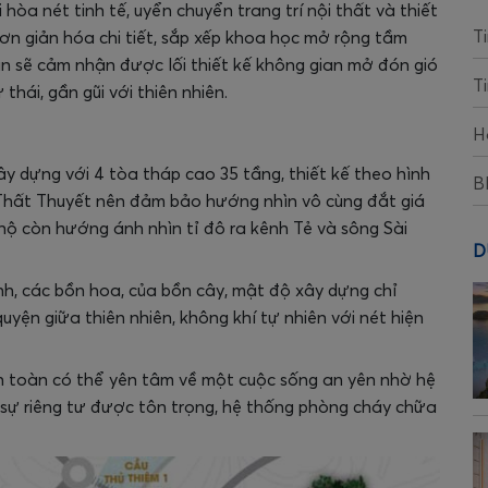
òa nét tinh tế, uyển chuyển trang trí nội thất và thiết
T
ơn giản hóa chi tiết, sắp xếp khoa học mở rộng tầm
ạn sẽ cảm nhận được lối thiết kế không gian mở đón gió
T
thái, gần gũi với thiên nhiên.
H
y dựng với 4 tòa tháp cao 35 tầng, thiết kế theo hình
B
Thất Thuyết nên đảm bảo hướng nhìn vô cùng đắt giá
hộ còn hướng ánh nhìn tỉ đô ra kênh Tẻ và sông Sài
D
h, các bồn hoa, của bồn cây, mật độ xây dựng chỉ
n giữa thiên nhiên, không khí tự nhiên với nét hiện
 toàn có thể yên tâm về một cuộc sống an yên nhờ hệ
sự riêng tư được tôn trọng, hệ thống phòng cháy chữa