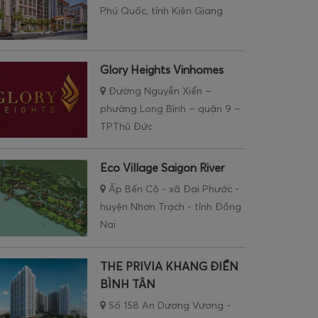
Phú Quốc, tỉnh Kiên Giang.
Glory Heights Vinhomes
Đường Nguyễn Xiển –
phường Long Bình – quận 9 –
TP.Thủ Đức
Eco Village Saigon River
Ấp Bến Cộ - xã Đại Phước -
huyện Nhơn Trạch - tỉnh Đồng
Nai
THE PRIVIA KHANG ĐIỀN
BÌNH TÂN
Số 158 An Dương Vương -