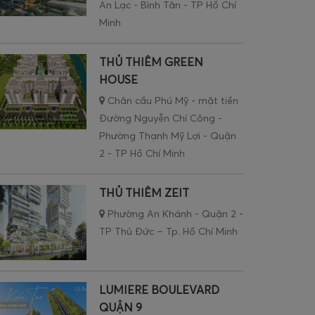
An Lạc - Bình Tân - TP Hồ Chí
Minh
THỦ THIÊM GREEN
HOUSE
Chân cầu Phú Mỹ - mặt tiền
Đường Nguyễn Chí Công -
Phường Thạnh Mỹ Lợi - Quận
2 - TP Hồ Chí Minh
THỦ THIÊM ZEIT
Phường An Khánh - Quận 2 -
TP Thủ Đức – Tp. Hồ Chí Minh
LUMIERE BOULEVARD
QUẬN 9