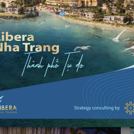
Ngày đăng: 27/04/2017
hi dấu những khoảng khắc sống đáng
khẳng định đẳng cấp sống tại căn hộ
ống, giá trị cuộc sống ngày một tăng lên thì nhà không
 hộ mà bạn sở hữu phải là nơi bạn có những phút giây
những tiện ích hạng sang từ nội khu đến ngoại khu. Đó