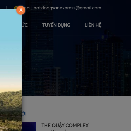
|
Email:
batdongsanexpress@gmail.com
X
TIN TỨC
TUYỂN DỤNG
LIÊN HỆ
ÀI VIẾT MỚI
THE QUẬY COMPLEX