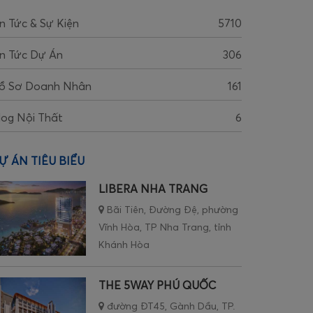
in Tức & Sự Kiện
5710
in Tức Dự Án
306
ồ Sơ Doanh Nhân
161
log Nội Thất
6
Ự ÁN TIÊU BIỂU
LIBERA NHA TRANG
Bãi Tiên, Đường Đệ, phường
Vĩnh Hòa, TP Nha Trang, tỉnh
Khánh Hòa
THE 5WAY PHÚ QUỐC
đường ĐT45, Gành Dầu, TP.