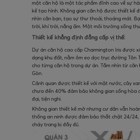
một căn hộ là một tác phẩm đỉnh cao về sự hài h
kế tạo hình. Không gian căn hộ được thiết kế đ
nhìn căn bạn, tạo sự thư thoái, thoáng mát. B
trời, khí trời, nắng ấm. Một môi trường sống thư 
Thiết kế khẳng định đẳng cấp vị thế:
Dự án căn hộ cao cấp Charmington Iris được xâ
dạng khu đất, nằm ôm eo dọc trục đường Tôn 
cho từng căn hộ trong dự án. Tầm nhìn từ căn 
Gòn.
Cảnh quan được thiết kế với mặt nước, cây xan
chưa đến 40% đảm bảo không gian sống hòa quyệ
đại, tiện nghi.
Không gian thiết kế mở nhưng cư dân vẫn hoàn
thống an ninh được đảm bảo thắt chặt 24/24, 
cháy trang bị đầy đủ.