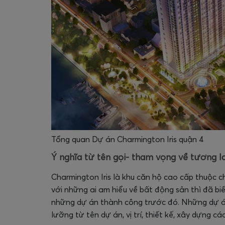
Tổng quan Dự án Charmington Iris quận 4
Ý nghĩa từ tên gọi- tham vọng về tương la
Charmington Iris là khu căn hộ cao cấp thuộc 
với những ai am hiểu về bất động sản thì đã biế
những dự án thành công trước đó. Những dự á
lưỡng từ tên dự án, vị trí,
thiết kế, xây dựng cá