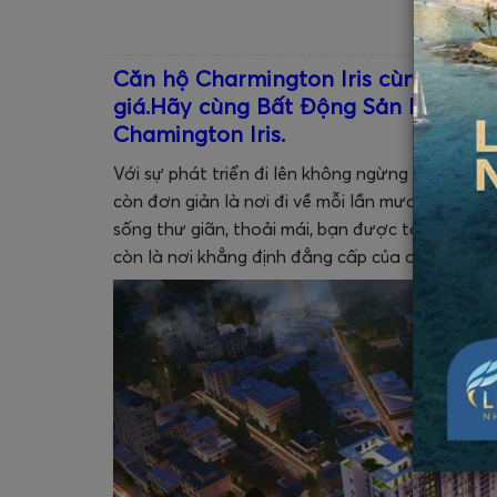
Căn hộ Charmington Iris
cùng bạn g
giá.Hãy cùng Bất Động Sản Express 
Chamington Iris.
Với sự phát triển đi lên không ngừng của cuộc s
còn đơn giản là nơi đi về mỗi lần mưa gió. Căn
sống thư giãn, thoải mái, bạn được tận hưởng 
còn là nơi khẳng định đẳng cấp của chủ sở hữu.