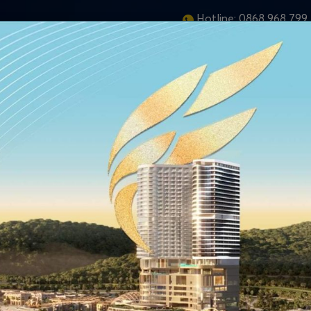
Hotline:
0868 968 799
ANG CHỦ
GIỚI THIỆU
DỰ ÁN
CHỦ ĐẦU TƯ
TIN TỨC & SỰ KIỆN
Trang chủ
/
Tin tức & Sự kiện
 &#8211; ĐẲNG CẤP RIÊNG CỦA
B