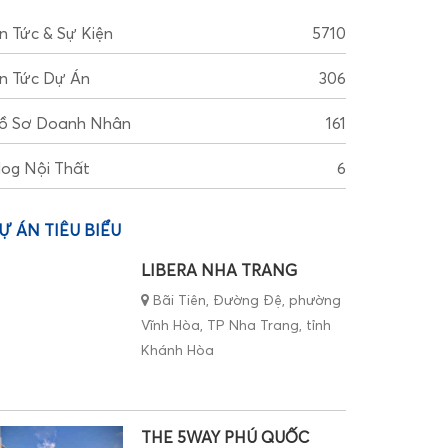
in Tức & Sự Kiện
5710
in Tức Dự Án
306
ồ Sơ Doanh Nhân
161
log Nội Thất
6
Ự ÁN TIÊU BIỂU
LIBERA NHA TRANG
Bãi Tiên, Đường Đệ, phường
Vĩnh Hòa, TP Nha Trang, tỉnh
Khánh Hòa
THE 5WAY PHÚ QUỐC
đường ĐT45, Gành Dầu, TP.