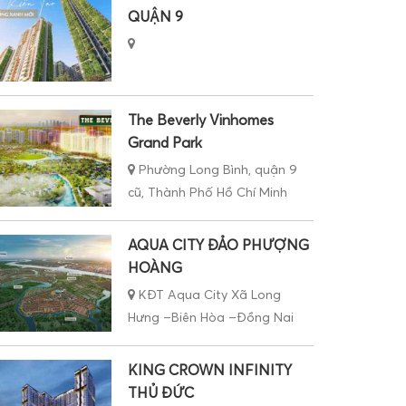
The Beverly Vinhomes
Grand Park
Phường Long Bình, quận 9
cũ, Thành Phố Hồ Chí Minh
AQUA CITY ĐẢO PHƯỢNG
HOÀNG
KĐT Aqua City Xã Long
Hưng –Biên Hòa –Đồng Nai
KING CROWN INFINITY
THỦ ĐỨC
Số 218 Võ Văn Ngân – P