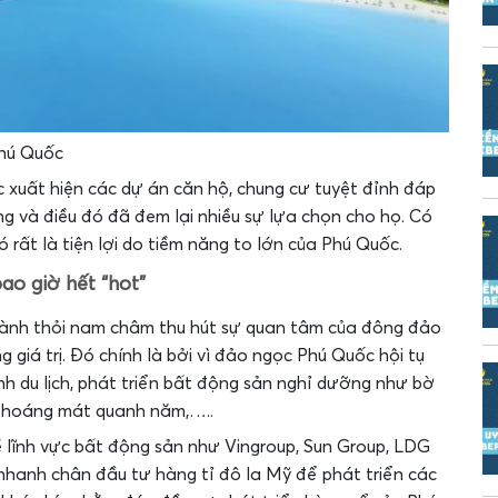
Phú Quốc
c xuất hiện các dự án căn hộ, chung cư tuyệt đỉnh đáp
g và điều đó đã đem lại nhiều sự lựa chọn cho họ. Có
ó rất là tiện lợi do tiềm năng to lớn của Phú Quốc.
o giờ hết “hot”
thành thỏi nam châm thu hút sự quan tâm của đông đảo
g giá trị. Đó chính là bởi vì đảo ngọc Phú Quốc hội tụ
anh du lịch, phát triển bất động sản nghỉ dưỡng như bờ
ậu thoáng mát quanh năm,…..
 lĩnh vực bất động sản như Vingroup, Sun Group, LDG
hanh chân đầu tư hàng tỉ đô la Mỹ để phát triển các