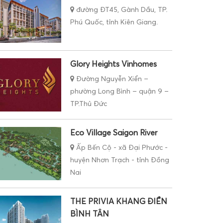
Phú Quốc, tỉnh Kiên Giang.
Glory Heights Vinhomes
Đường Nguyễn Xiển –
phường Long Bình – quận 9 –
TP.Thủ Đức
Eco Village Saigon River
Ấp Bến Cộ - xã Đại Phước -
huyện Nhơn Trạch - tỉnh Đồng
Nai
THE PRIVIA KHANG ĐIỀN
BÌNH TÂN
Số 158 An Dương Vương -