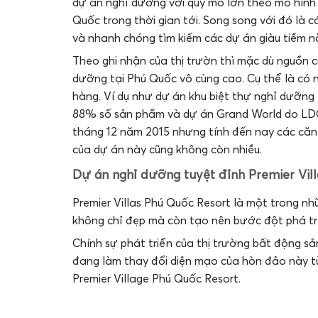
dự án nghỉ dưỡng với quy mô lớn theo mô hình
Quốc trong thời gian tới. Song song với đó là 
và nhanh chóng tìm kiếm các dự án giàu tiềm n
Theo ghi nhận của thị trườn thì mặc dù nguồn c
dưỡng tại Phú Quốc vô cùng cao. Cụ thể là có n
hàng. Ví dụ như dự án khu biệt thự nghỉ dưỡng
88% số sản phẩm và dự án Grand World do LDG 
tháng 12 năm 2015 nhưng tính đến nay các căn 
của dự án này cũng không còn nhiều.
Dự án nghỉ dưỡng tuyệt đỉnh Premier Vil
Premier Villas Phú Quốc Resort là một trong n
không chỉ đẹp mà còn tạo nên bước đột phá tr
Chính sự phát triển của thị trường bất động s
đang làm thay đổi diện mạo của hòn đảo này t
Premier Village Phú Quốc Resort.