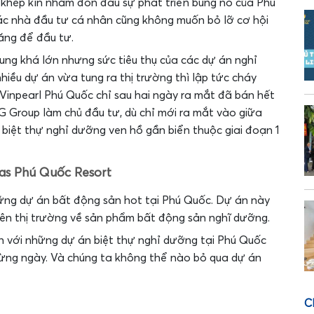
 khép kín nhằm đón đầu sự phát triển bùng nổ của Phú
các nhà đầu tư cá nhân cũng không muốn bỏ lỡ cơ hội
ăng để đầu tư.
ung khá lớn nhưng sức tiêu thụ của các dự án nghỉ
hiều dự án vừa tung ra thị trường thì lập tức cháy
 Vinpearl Phú Quốc chỉ sau hai ngày ra mắt đã bán hết
Group làm chủ đầu tư, dù chỉ mới ra mắt vào giữa
biệt thự nghỉ dưỡng ven hồ gần biển thuộc giai đoạn 1
las Phú Quốc Resort
hững dự án bất động sản hot tại Phú Quốc. Dự án này
ên thị trường về sản phẩm bất động sản nghĩ dưỡng.
ản với những dự án biệt thự nghỉ dưỡng tại Phú Quốc
ừng ngày. Và chúng ta không thể nào bỏ qua dự án
C