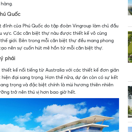
 hàng.
Phú Quốc
yệt đỉnh của Phú Quốc do tập đoàn Vingroup làm chủ đầu
u vực. Các căn biệt thự nàu được thiết kế vô cùng
 thế giới. Bên trong mỗi căn biệt thự đều mang phong
 tạo nên sự cuốn hút mê hồn từ mỗi căn biệt thự.
ý phái
thiết kế nổi tiếng từ Australia với các thiết kế đơn giản
 hiện đại sang trọng. Hơn thế nữa, dự án còn có sự kết
sang trọng và đặc biệt chính là mùi hương thiên nhiên
ỡng trở nên thú vị hơn bao giờ hết.