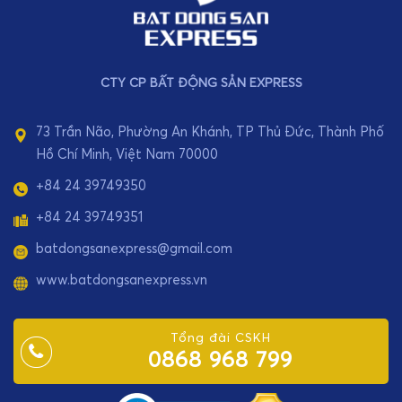
CTY CP BẤT ĐỘNG SẢN EXPRESS
73 Trần Não, Phường An Khánh, TP Thủ Đức, Thành Phố
Hồ Chí Minh, Việt Nam 70000
+84 24 39749350
+84 24 39749351
batdongsanexpress@gmail.com
www.batdongsanexpress.vn
Tổng đài CSKH
0868 968 799