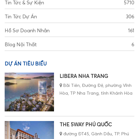
Tin Tức & Sự Kiện
5710
Tin Tức Dự Án
306
Hồ Sơ Doanh Nhân
161
Blog Nội Thất
6
DỰ ÁN TIÊU BIỂU
LIBERA NHA TRANG
Bãi Tiên, Đường Đệ, phường Vĩnh
Hòa, TP Nha Trang, tỉnh Khánh Hòa
THE 5WAY PHÚ QUỐC
đường ĐT45, Gành Dầu, TP. Phú