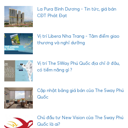
Q
U
La Pura Bình Dương - Tin tức, giá bán
Ậ
CĐT Phát Đạt
Y
C
O
Vị trí Libera Nha Trang - Tâm điểm giao
M
thương và nghỉ dưỡng
P
L
E
Vị trí The 5Way Phú Quốc địa chỉ ở đâu,
X
có tiềm năng gì ?
P
H
Ư
Cập nhật bảng giá bán của The 5way Phú
Ớ
Quốc
C
H
Ả
Chủ đầu tư New Vision của The 5way Phú
I
Quốc là ai?