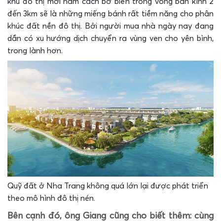
khu đô thị mới nằm cách bờ biển trong vòng bán kính 2
đến 3km sẽ là những miếng bánh rất tiềm năng cho phân
khúc đất nền đô thị. Bởi người mua nhà ngày nay đang
dần có xu hướng dịch chuyển ra vùng ven cho yên bình,
trong lành hơn.
Quỹ đất ở Nha Trang không quá lớn lại được phát triển
theo mô hình đô thị nén.
Bên cạnh đó, ông Giang cũng cho biết thêm: cùng