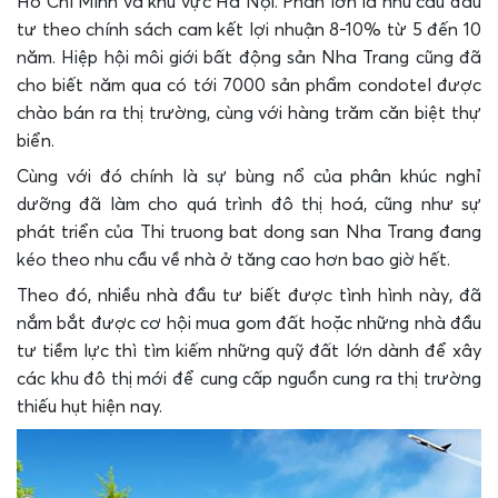
Hồ Chí Minh và khu vực Hà Nội. Phần lớn là nhu cầu đầu
tư theo chính sách cam kết lợi nhuận 8-10% từ 5 đến 10
năm. Hiệp hội môi giới bất động sản Nha Trang cũng đã
cho biết năm qua có tới 7000 sản phẩm condotel được
chào bán ra thị trường, cùng với hàng trăm căn biệt thự
biển.
Cùng với đó chính là sự bùng nổ của phân khúc nghỉ
dưỡng đã làm cho quá trình đô thị hoá, cũng như sự
phát triển của Thi truong bat dong san Nha Trang đang
kéo theo nhu cầu về nhà ở tăng cao hơn bao giờ hết.
Theo đó, nhiều nhà đầu tư biết được tình hình này, đã
nắm bắt được cơ hội mua gom đất hoặc những nhà đầu
tư tiềm lực thì tìm kiếm những quỹ đất lớn dành để xây
các khu đô thị mới để cung cấp nguồn cung ra thị trường
thiếu hụt hiện nay.