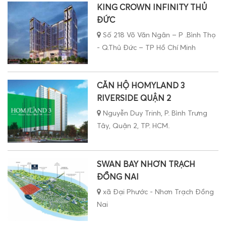
KING CROWN INFINITY THỦ
ĐỨC
Số 218 Võ Văn Ngân – P .Bình Thọ
- Q.Thủ Đức – TP Hồ Chí Minh
CĂN HỘ HOMYLAND 3
RIVERSIDE QUẬN 2
Nguyễn Duy Trinh, P. Bình Trưng
Tây, Quận 2, TP. HCM.
SWAN BAY NHƠN TRẠCH
ĐỒNG NAI
xã Đại Phước - Nhơn Trạch Đồng
Nai