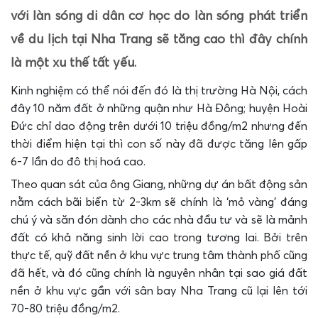
với làn sóng di dân cơ học do làn sóng phát triển
về du lịch tại Nha Trang sẽ tăng cao thì đây chính
là một xu thế tất yếu.
Kinh nghiệm có thể nói đến đó là thị trường Hà Nội, cách
đây 10 năm đất ở những quận như Hà Đông; huyện Hoài
Đức chỉ dao động trên dưới 10 triệu đồng/m2 nhưng đến
thời điểm hiện tại thì con số này đã được tăng lên gấp
6-7 lần do đô thị hoá cao.
Theo quan sát của ông Giang, những dự án bất động sản
nằm cách bãi biển từ 2-3km sẽ chính là ‘mỏ vàng’ đáng
chú ý và săn đón dành cho các nhà đầu tư và sẽ là mảnh
đất có khả năng sinh lời cao trong tương lai. Bởi trên
thực tế, quỹ đất nền ở khu vực trung tâm thành phố cũng
đã hết, và đó cũng chính là nguyên nhân tại sao giá đất
nền ở khu vực gần với sân bay Nha Trang cũ lại lên tới
70-80 triệu đồng/m2.