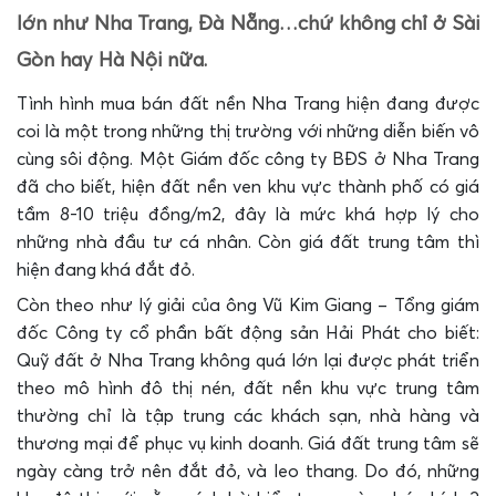
lớn như Nha Trang, Đà Nẵng…chứ không chỉ ở Sài
Gòn hay Hà Nội nữa.
Tình hình mua bán đất nền Nha Trang hiện đang được
coi là một trong những thị trường với những diễn biến vô
cùng sôi động. Một Giám đốc công ty BĐS ở Nha Trang
đã cho biết, hiện đất nền ven khu vực thành phố có giá
tầm 8-10 triệu đồng/m2, đây là mức khá hợp lý cho
những nhà đầu tư cá nhân. Còn giá đất trung tâm thì
hiện đang khá đắt đỏ.
Còn theo như lý giải của ông Vũ Kim Giang – Tổng giám
đốc Công ty cổ phần bất động sản Hải Phát cho biết:
Quỹ đất ở Nha Trang không quá lớn lại được phát triển
theo mô hình đô thị nén, đất nền khu vực trung tâm
thường chỉ là tập trung các khách sạn, nhà hàng và
thương mại để phục vụ kinh doanh. Giá đất trung tâm sẽ
ngày càng trở nên đắt đỏ, và leo thang. Do đó, những