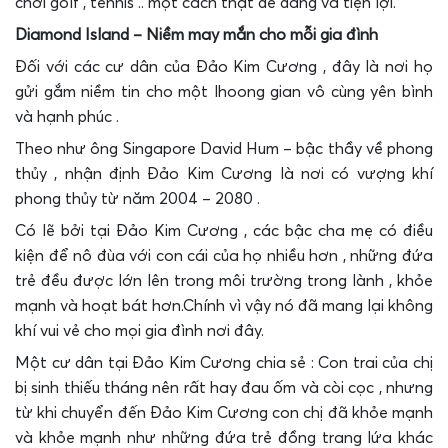
chơi golf , tennis .. một cách thật dễ dàng và tiện lợi.
Diamond Island – Niềm may mắn cho mỗi gia đình
Đối với các cư dân của Đảo Kim Cương , đây là nơi họ
gửi gắm niềm tin cho một lhoong gian vô cùng yên bình
và hạnh phúc .
Theo như ông Singapore David Hum – bậc thầy về phong
thủy , nhận định Đảo Kim Cương là nơi có vượng khí
phong thủy từ năm 2004 – 2080 .
Có lẽ bởi tại Đảo Kim Cương , các bậc cha mẹ có điều
kiện để nô đùa với con cái của họ nhiều hơn , những đứa
trẻ đều được lớn lên trong môi trường trong lành , khỏe
mạnh và hoạt bát hơn.Chính vì vậy nó đã mang lại không
khí vui vẻ cho mọi gia đình nơi đây.
Một cư dân tại Đảo Kim Cương chia sẻ : Con trai của chị
bị sinh thiếu tháng nên rất hay đau ốm và còi cọc , nhưng
từ khi chuyển đến Đảo Kim Cương con chị đã khỏe mạnh
và khỏe mạnh như những đứa trẻ đồng trang lứa khác