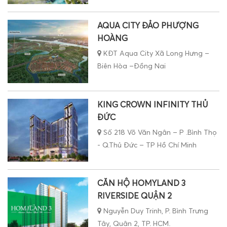
AQUA CITY ĐẢO PHƯỢNG
HOÀNG
KĐT Aqua City Xã Long Hưng –
Biên Hòa –Đồng Nai
KING CROWN INFINITY THỦ
ĐỨC
Số 218 Võ Văn Ngân – P .Bình Thọ
- Q.Thủ Đức – TP Hồ Chí Minh
CĂN HỘ HOMYLAND 3
RIVERSIDE QUẬN 2
Nguyễn Duy Trinh, P. Bình Trưng
Tây, Quận 2, TP. HCM.