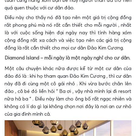
tuần cùng hàng xóm bạn bè hay người thân đã trở nên
quá quen thuộc với cư dân đảo.
Điều này cho thấy nó đã tạo nên một giá trị cộng đồng
rất phong phú mà nó rất cần thiết cho mỗi người , nhất
là với cuộc sống hiện đại ngày nay thì tình hàng xóm
cộng đồng rất xa cách và việc tạo nên các giá trị cộng
đồng là rất cần thiết cho mọi cư dân Đảo Kim Cương.
Diamond Island – mỗi ngày là một ngày nghỉ cho cư dân.
Một câu chuyện khác nữa được kể từ một cư dân của
đảo đó là : khi họ tham quan Đảo Kim Cương , thì cư dân
này đã đi cùng một cô gái nhỏ . Khi vừa bước chân lên
đảo , cô bé đó liền hỏi “ Ba ơi , vậy nhà mình lại đi resort
nữa hả ba “ . Điều này làm cho ông bố rất ngạc nhiên và
không có lí do gì lại không chọn nơi đây là nơi an cư nhỏ
của gia đình mình cả.