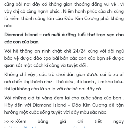
cũng bởi nơi đây có không gian thoáng đãng vui vẻ , vì
vậy chị cô cùng hạnh phúc . Niềm hạnh phúc của chị cũng
là niềm thành công lớn của Đảo Kim Cương phải không
nào.
Diamond Island – nơi nuôi dưỡng tuổi thơ trọn vẹn cho
các con của bạn.
Với hệ thống an ninh chặt chẽ 24/24 cùng với đội ngũ
bảo vệ được đào tạo bài bản các con của bạn sẽ được
quan sát một cách kĩ càng và tuyệt đối .
Không chỉ vậy , các trò chơi dân gian được coi là xa xỉ
nơi chốn thị thành như : Thả diều , đá banh , tìm kho báu..
thì lại không còn là xa lạ với các bé nơi đây cả.
Với những giá trị vàng đem lại cho cuộc sống của bạn .
Hãy đến với Diamond Island – Đảo Kim Cương để tận
hưởng một cuộc sống tuyệt vời đầy màu sắc nào.
>>>>>Xem bảng giá chi tiết ngay