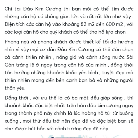
Chỉ tại Đảo Kim Cương thì bạn mới có thể tìm được
những căn hộ có không gian lớn và rất rất lớn như vậy .
Diện tích các căn hộ vào khoảng 82 m2 đến 600 m2 , với
các loại căn hộ cho quý khách có thể tha hồ lựa chọn.
Phòng ngủ và phòng khách được thiết kế tối đa hướng
nhìn vì vậy mọi cư dân Đảo Kim Cương có thể đón chọn
cả cảnh thiên nhiên , nắng gió và cảnh sông nước Sài
Gòn tráng lệ ở ngay trong căn hộ của mình , đồng thời
tận hưởng những khoảnh khắc yên bình , tuyệt đẹp mà
thiên nhiên mang đến bên cạnh bạn bà và những người
thân yêu.
Đồng thời , với ưu thế là có ba mặt đều giáp sông , thì
khoảnh khắc đặc biệt nhất trên hòn đảo kim cương ngay
trong thành phố này chính là lúc hoàng hô từ từ buông
xuống , mọi thứ đều trở nên đẹp đẽ và đặc biệt bạn sẽ
như được hút hồn với cảnh tượng đẹp đẽ này .