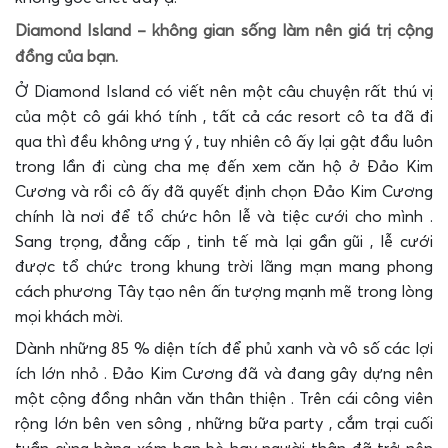
Diamond Island – không gian sống làm nên giá trị cộng
đồng của bạn.
Ở Diamond Island có viết nên một câu chuyện rất thú vị
của một cô gái khó tính , tất cả các resort cô ta đã đi
qua thì đều không ưng ý , tuy nhiên cô ấy lại gật đầu luôn
trong lần đi cùng cha mẹ đến xem căn hộ ở Đảo Kim
Cương và rồi cô ấy đã quyết định chọn Đảo Kim Cương
chính là nơi để tổ chức hôn lễ và tiệc cưới cho mình .
Sang trọng, đẳng cấp , tinh tế mà lại gần gũi , lễ cưới
được tổ chức trong khung trời lãng mạn mang phong
cách phương Tây tạo nên ấn tượng mạnh mẽ trong lòng
mọi khách mời.
Dành những 85 % diện tích để phủ xanh và vô số các lợi
ích lớn nhỏ . Đảo Kim Cương đã và đang gây dựng nên
một cộng đồng nhân văn thân thiện . Trên cái công viên
rộng lớn bên ven sông , những bữa party , cắm trại cuối