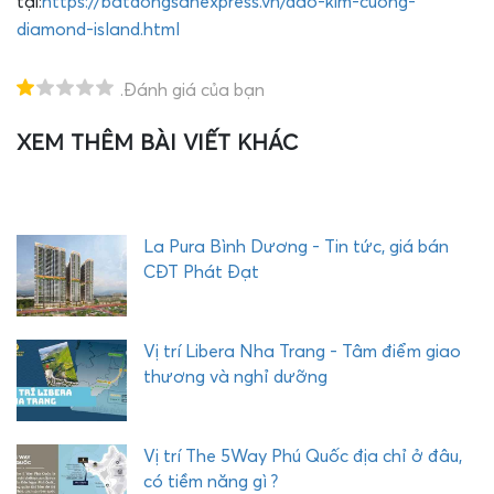
tại:
https://batdongsanexpress.vn/dao-kim-cuong-
diamond-island.html
.Đánh giá của bạn
XEM THÊM BÀI VIẾT KHÁC
T
H
E
Q
U
La Pura Bình Dương - Tin tức, giá bán
Ậ
CĐT Phát Đạt
Y
C
O
Vị trí Libera Nha Trang - Tâm điểm giao
M
thương và nghỉ dưỡng
P
L
E
Vị trí The 5Way Phú Quốc địa chỉ ở đâu,
X
có tiềm năng gì ?