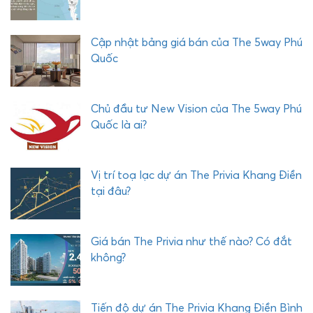
P
H
Ư
Cập nhật bảng giá bán của The 5way Phú
Ớ
Quốc
C
H
Ả
Chủ đầu tư New Vision của The 5way Phú
I
Quốc là ai?
Vị trí toạ lạc dự án The Privia Khang Điền
tại đâu?
Giá bán The Privia như thế nào? Có đắt
không?
Tiến độ dự án The Privia Khang Điền Bình