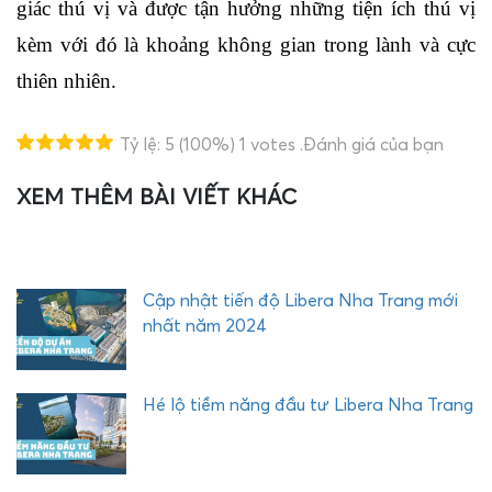
giác thú vị và được tận hưởng những tiện ích thú vị 
kèm với đó là khoảng không gian trong lành và cực 
thiên nhiên.
Tỷ lệ:
5
(100%)
1
votes
.Đánh giá của bạn
XEM THÊM BÀI VIẾT KHÁC
T
i
ế
t
l
Cập nhật tiến độ Libera Nha Trang mới
ộ
nhất năm 2024
n
h
ữ
Hé lộ tiềm năng đầu tư Libera Nha Trang
n
g
t