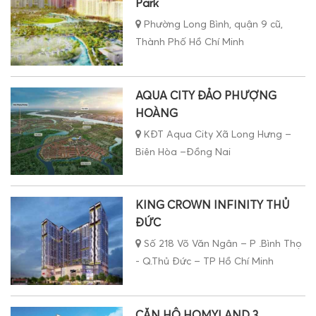
Phường Long Bình, quận 9 cũ,
Thành Phố Hồ Chí Minh
AQUA CITY ĐẢO PHƯỢNG
HOÀNG
KĐT Aqua City Xã Long Hưng –
Biên Hòa –Đồng Nai
KING CROWN INFINITY THỦ
ĐỨC
Số 218 Võ Văn Ngân – P .Bình Thọ
- Q.Thủ Đức – TP Hồ Chí Minh
CĂN HỘ HOMYLAND 3
RIVERSIDE QUẬN 2