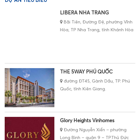
DỰ ÁN TIÊU BIỂU
LIBERA NHA TRANG
Bãi Tiên, Đường Đệ, phường Vĩnh
Hòa, TP Nha Trang, tỉnh Khánh Hòa
THE 5WAY PHÚ QUỐC
đường ĐT45, Gành Dầu, TP. Phú
Quốc, tỉnh Kiên Giang.
Glory Heights Vinhomes
Đường Nguyễn Xiển – phường
Long Bình – quận 9 – TP.Thủ Đức