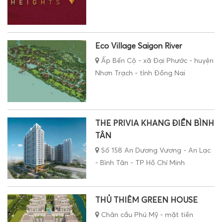
Eco Village Saigon River
Ấp Bến Cộ - xã Đại Phước - huyện
Nhơn Trạch - tỉnh Đồng Nai
THE PRIVIA KHANG ĐIỀN BÌNH
TÂN
Số 158 An Dương Vương - An Lạc
- Bình Tân - TP Hồ Chí Minh
THỦ THIÊM GREEN HOUSE
Chân cầu Phú Mỹ - mặt tiền
Đường Nguyễn Chí Công - Phường