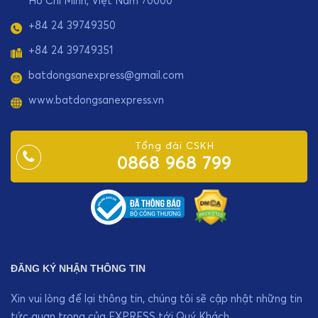
+84 24 39749350
+84 24 39749351
batdongsanexpress@gmail.com
www.batdongsanexpress.vn
Tổng đài CSKH
0868 968 799
ĐĂNG KÝ NHẬN THÔNG TIN
Xin vui lòng để lại thông tin, chúng tôi sẽ cập nhật những tin
tức quan trọng của EXPRESS tới Quý Khách