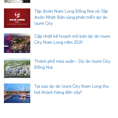
c
ó
Tập đoàn Nam Long Đồng Nai và Tập
đ
đoàn Nhật Bản cùng phát triển dự án
i
Izumi City
ề
u
Cập nhật kế hoạch mở bán dự án Izumi
g
City Nam Long năm 2021
ì
h
ấ
Thành phố mùa xuân - Dự án Izumi City
p
Đồng Nai
d
ẫ
n
Tại sao dự án Izumi City Nam Long thu
hút khách hàng đến vậy?