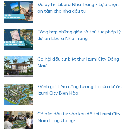
i
Độ uy tín Libera Nha Trang - Lựa chọn
ệ
an tâm cho nhà đầu tư
n
í
c
Tổng hợp những giấy tờ thủ tục pháp lý
h
dự án Libera Nha Trang
L
i
b
Cơ hội đầu tư biệt thự Izumi City Đồng
e
Nai?
r
a
N
Đánh giá tiềm năng tương lai của dự án
h
Izumi City Biên Hòa
a
T
r
Có nên đầu tư vào khu đô thị Izumi City
a
Nam Long không?
n
g