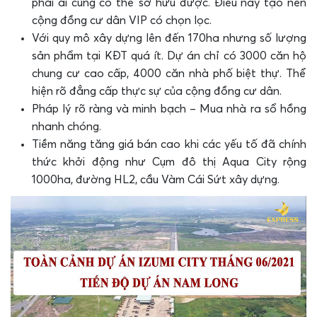
phải ai cũng có thể sở hữu được. Điều này tạo nên
cộng đồng cư dân VIP có chọn lọc.
Với quy mô xây dựng lên đến 170ha nhưng số lượng
sản phẩm tại KĐT quá ít. Dự án chỉ có 3000 căn hộ
chung cư cao cấp, 4000 căn nhà phố biệt thự. Thể
hiện rõ đẳng cấp thực sự của cộng đồng cư dân.
Pháp lý rõ ràng và minh bạch – Mua nhà ra sổ hồng
nhanh chóng.
Tiềm năng tăng giá bán cao khi các yếu tố đã chính
thức khởi động như Cụm đô thị Aqua City rộng
1000ha, đường HL2, cầu Vàm Cái Sứt xây dựng.