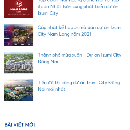
đ
đoàn Nhật Bản cùng phát triển dự án
i
Izumi City
ề
u
Cập nhật kế hoạch mở bán dự án Izumi
g
City Nam Long năm 2021
ì
h
ấ
Thành phố mùa xuân - Dự án Izumi City
p
Đồng Nai
d
ẫ
n
Tiến độ thi công dự án Izumi City Đông
Nai mới nhất
BÀI VIẾT MỚI