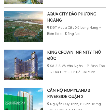
AQUA CITY ĐẢO PHƯỢNG
HOÀNG
KĐT Aqua City Xã Long Hưng –
Biên Hòa –Đồng Nai
KING CROWN INFINITY THỦ
ĐỨC
Số 218 Võ Văn Ngân – P .Bình Thọ
- Q.Thủ Đức – TP Hồ Chí Minh
CĂN HỘ HOMYLAND 3
RIVERSIDE QUẬN 2
Nguyễn Duy Trinh, P. Bình Trưng