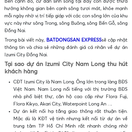
Bên cạnh đó, cư dân sinh sống tại đây còn được thừa
hưởng không gian bên cạnh sông tươi mát, khỏe mạnh
mỗi ngày nhờ vị trí tiếp giáp với các con sông lớn của khu
vực này như sông Trong, sông Buông, sông Bến Gỗ, sông
Đồng Nai.
Trong bài viết này,
BATDONGSAN EXPRESS
sẽ cập nhật
thông tin và chia sẻ những đánh giá cá nhân về dự án
Izumi City Đồng Nai.
Tại sao dự án Izumi City Nam Long thu hút
khách hàng
CĐT Izumi City là Nam Long. Ông lớn trong làng BĐS
Việt Nam. Nam Long nổi tiếng với thị trường BĐS
nhà phố biệt thự, căn hộ cao cấp như Flora Fuji,
Flora Kikyo, Akari City, Waterpoint Long An …
Dự án kết nối hạ tầng giao thông rất thuận tiện.
Mặc dù là KĐT vệ tinh nhưng kết nối từ dự án về
trung tâm TP Hồ Chí Minh rất nhanh chóng nhờ