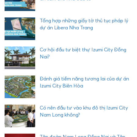
n
í
c
Tổng hợp những giấy tờ thủ tục pháp lý
h
dự án Libera Nha Trang
L
i
b
Cơ hội đầu tư biệt thự Izumi City Đồng
e
Nai?
r
a
N
Đánh giá tiềm năng tương lai của dự án
h
Izumi City Biên Hòa
a
T
r
Có nên đầu tư vào khu đô thị Izumi City
a
Nam Long không?
n
g
c
ó
Tập đoàn Nam Long Đồng Nai và Tập