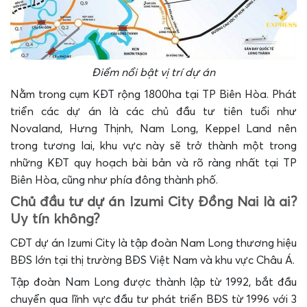
Điểm nổi bật vị trí dự án
Nằm trong cụm KĐT rộng 1800ha tại TP Biên Hòa. Phát
triển các dự án là các chủ đầu tư tiên tuổi như
Novaland, Hưng Thịnh, Nam Long, Keppel Land nên
trong tương lai, khu vực này sẽ trở thành một trong
những KĐT quy hoạch bài bản và rõ ràng nhất tại TP
Biên Hòa, cũng như phía đông thành phố.
Chủ đầu tư dự án Izumi City Đồng Nai là ai?
Uy tín không?
CĐT dự án Izumi City là tập đoàn Nam Long thương hiệu
BĐS lớn tại thị trường BĐS Việt Nam và khu vực Châu Á.
Tập đoàn Nam Long được thành lập từ 1992, bắt đầu
chuyển qua lĩnh vực đầu tư phát triển BĐS từ 1996 với 3