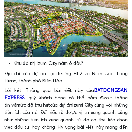
Khu đô thị Izumi City nằm ở đâu?
Địa chỉ của dự án tại đường HL2 và Nam Cao, Long
Hưng, thành phố Biên Hòa.
Lời kết! Thông qua bài viết này của
BATDONGSAN
EXPRESS
, quý khách hàng có thể nắm được thông
tin về
mức độ thu hút
của
dự án
Izumi City
cùng với những
tiện ích của nó. Để hiểu rõ được vị trí xung quanh cũng
như những tiện ích xung quanh, từ đó có thể lựa chọn
việc đầu tư hay không. Hy vọng bài viết này mang đến