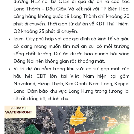
đường HL2 nối từ QL51 đi qua dự án ra cao tốc
Long Thành – Dầu Giây. Và kết nối với TP Biên Hòa,
cảng hàng không quốc tế Long Thành chỉ khoảng 20
phút di chuyển. Thời gian từ dự án về KĐT Thủ Thiêm,
Q2 khoảng 25 phút di chuyển.
Izumi City phù hợp với các gia đình có kinh tế và giàu
có đang mong muốn tìm nơi an cư có môi trường
sống chất lượng. Dự án được bao quanh bởi sông
Đồng Nai nên không gian rất thoáng mát.
Vị trí dự án nằm trong khu vực có sự góp mặt của
hầu hết CĐT lớn tại Việt Nam hiện tại gồm
Novaland, Hưng Thịnh, Kim Oanh, Nam Long, Keppel
Land. Đảm bảo khu vực Long Hưng trong tương lai
sẽ rất đồng bộ, chỉnh chu.