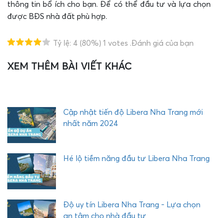
thông tin bổ ích cho bạn. Để có thể đầu tư và lựa chọn
được BĐS nhà đất phù hợp.
Tỷ lệ:
4
(80%)
1
votes
.Đánh giá của bạn
XEM THÊM BÀI VIẾT KHÁC
T
i
ế
t
l
Cập nhật tiến độ Libera Nha Trang mới
ộ
nhất năm 2024
n
h
ữ
Hé lộ tiềm năng đầu tư Libera Nha Trang
n
g
t
i
Độ uy tín Libera Nha Trang - Lựa chọn
ệ
an tâm cho nhà đầu tư