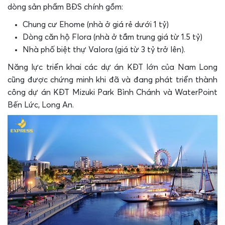
dòng sản phẩm BĐS chính gồm:
Chung cư Ehome (nhà ở giá rẻ dưới 1 tỷ)
Dòng căn hộ Flora (nhà ở tầm trung giá từ 1.5 tỷ)
Nhà phố biệt thự Valora (giá từ 3 tỷ trở lên).
Năng lực triển khai các dự án KĐT lớn của Nam Long
cũng được chứng minh khi đã và đang phát triển thành
công dự án KĐT Mizuki Park Bình Chánh và WaterPoint
Bến Lức, Long An.