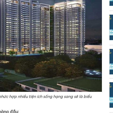
hức hợp nhiều tiện ích sống hạng sang sẽ là biểu
 hàng đầu: