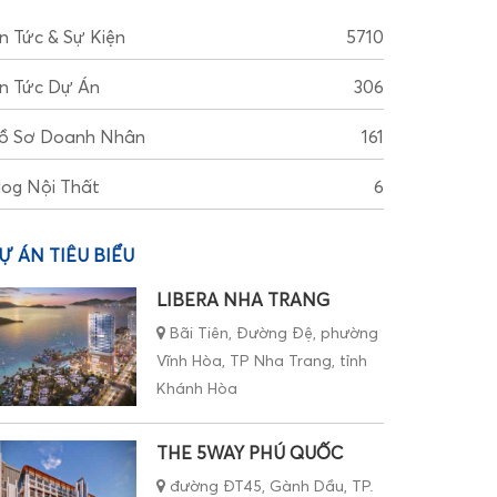
in Tức & Sự Kiện
5710
in Tức Dự Án
306
ồ Sơ Doanh Nhân
161
log Nội Thất
6
Ự ÁN TIÊU BIỂU
LIBERA NHA TRANG
Bãi Tiên, Đường Đệ, phường
Vĩnh Hòa, TP Nha Trang, tỉnh
Khánh Hòa
THE 5WAY PHÚ QUỐC
đường ĐT45, Gành Dầu, TP.