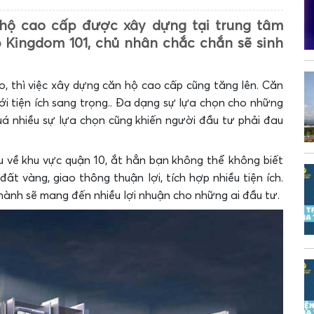
hộ cao cấp được xây dựng tại trung tâm
 Kingdom 101, chủ nhân chắc chắn sẽ sinh
, thì việc xây dựng căn hộ cao cấp cũng tăng lên. Căn
ới tiện ích sang trọng.. Đa dạng sự lựa chọn cho những
uá nhiều sự lựa chọn cũng khiến người đầu tư phải đau
u về khu vực quận 10, ắt hẳn bạn không thể không biết
t vàng, giao thông thuận lợi, tích hợp nhiều tiện ích.
ành sẽ mang đến nhiều lợi nhuận cho những ai đầu tư.