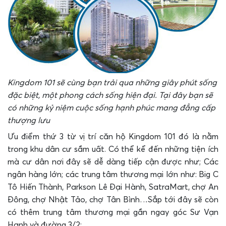
Kingdom 101 sẽ cùng bạn trải qua những giây phút sống
đặc biệt, một phong cách sống hiện đại. Tại đây bạn sẽ
có những kỷ niệm cuộc sống hạnh phúc mang đẳng cấp
thượng lưu
Ưu điểm thứ 3 từ vị trí căn hộ Kingdom 101 đó là nằm
trong khu dân cư sầm uất. Có thể kể đến những tiện ích
mà cư dân nơi đây sẽ dễ dàng tiếp cận được như; Các
ngân hàng lớn; các trung tâm thương mại lớn như: Big C
Tô Hiến Thành, Parkson Lê Đại Hành, SatraMart, chợ An
Đông, chợ Nhật Tảo, chợ Tân Bình…Sắp tới đây sẽ còn
có thêm trung tâm thương mại gần ngay góc Sư Vạn
Hạnh và đường 3/2;