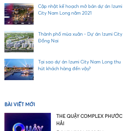
u
Cập nhật kế hoạch mở bán dự án Izumi
g
City Nam Long năm 2021
ì
h
ấ
Thành phố mùa xuân - Dự án Izumi City
p
Đồng Nai
d
ẫ
n
Tại sao dự án Izumi City Nam Long thu
hút khách hàng đến vậy?
BÀI VIẾT MỚI
THE QUẬY COMPLEX PHƯỚC
HẢI