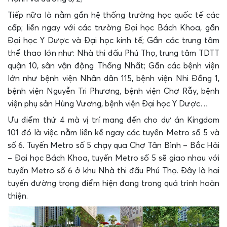
Tiếp nữa là nằm gần hệ thống trường học quốc tế các
cấp; liền ngay với các trường Đại học Bách Khoa, gần
Đại học Y Dược và Đại học kinh tế; Gần các trung tâm
thể thao lớn như: Nhà thi đấu Phú Thọ, trung tâm TDTT
quận 10, sân vận động Thống Nhất; Gần các bệnh viện
lớn như bệnh viện Nhân dân 115, bệnh viện Nhi Đồng 1,
bệnh viện Nguyễn Tri Phương, bệnh viện Chợ Rẫy, bệnh
viện phụ sản Hùng Vương, bệnh viện Đại học Y Dược…
Ưu điểm thứ 4 mà vị trí mang đến cho dự án Kingdom
101 đó là việc nằm liền kề ngay các tuyến Metro số 5 và
số 6. Tuyến Metro số 5 chạy qua Chợ Tân Bình – Bắc Hải
– Đại học Bách Khoa, tuyến Metro số 5 sẽ giao nhau với
tuyến Metro số 6 ở khu Nhà thi đấu Phú Thọ. Đây là hai
tuyến đường trọng điểm hiện đang trong quá trình hoàn
thiện.