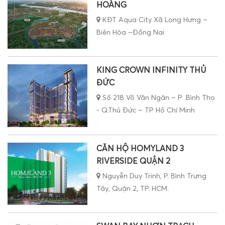
HOÀNG
KĐT Aqua City Xã Long Hưng –
Biên Hòa –Đồng Nai
KING CROWN INFINITY THỦ
ĐỨC
Số 218 Võ Văn Ngân – P .Bình Thọ
- Q.Thủ Đức – TP Hồ Chí Minh
CĂN HỘ HOMYLAND 3
RIVERSIDE QUẬN 2
Nguyễn Duy Trinh, P. Bình Trưng
Tây, Quận 2, TP. HCM.