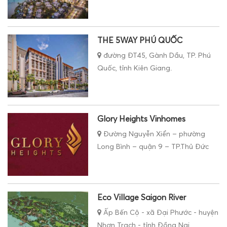
THE 5WAY PHÚ QUỐC
đường ĐT45, Gành Dầu, TP. Phú
Quốc, tỉnh Kiên Giang.
Glory Heights Vinhomes
Đường Nguyễn Xiển – phường
Long Bình – quận 9 – TP.Thủ Đức
Eco Village Saigon River
Ấp Bến Cộ - xã Đại Phước - huyện
Nhơn Trạch - tỉnh Đồng Nai