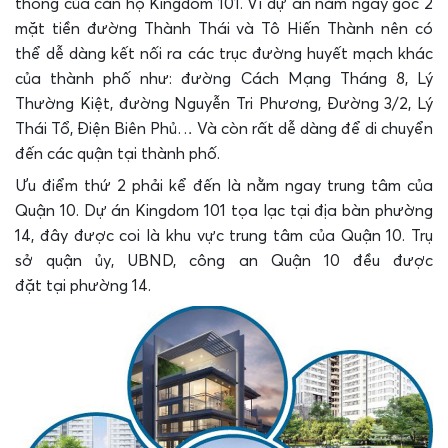
thông của căn hộ Kingdom 101. Vì dự án nằm ngay góc 2
mặt tiền đường Thành Thái và Tô Hiến Thành nên có
thể dễ dàng kết nối ra các trục đường huyết mạch khác
của thành phố như: đường Cách Mạng Tháng 8, Lý
Thường Kiệt, đường Nguyễn Tri Phương, Đường 3/2, Lý
Thái Tổ, Điện Biên Phủ… Và còn rất dễ dàng để di chuyển
đến các quận tại thành phố.
Ưu điểm thứ 2 phải kể đến là nằm ngay trung tâm của
Quận 10. Dự án Kingdom 101 tọa lạc tại địa bàn phường
14, đây được coi là khu vực trung tâm của Quận 10. Trụ
sở quận ủy, UBND, công an Quận 10 đều được
đặt tại phường 14.