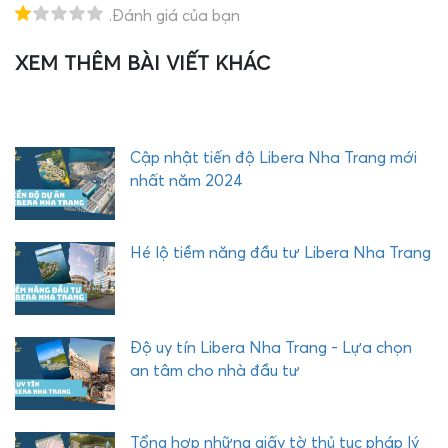
.Đánh giá của bạn
XEM THÊM BÀI VIẾT KHÁC
T
i
ế
t
l
Cập nhật tiến độ Libera Nha Trang mới
ộ
nhất năm 2024
n
h
ữ
Hé lộ tiềm năng đầu tư Libera Nha Trang
n
g
t
i
Độ uy tín Libera Nha Trang - Lựa chọn
ệ
an tâm cho nhà đầu tư
n
í
c
Tổng hợp những giấy tờ thủ tục pháp lý