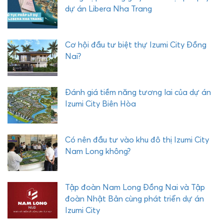
h
dự án Libera Nha Trang
L
i
b
Cơ hội đầu tư biệt thự Izumi City Đồng
e
Nai?
r
a
N
Đánh giá tiềm năng tương lai của dự án
h
Izumi City Biên Hòa
a
T
r
Có nên đầu tư vào khu đô thị Izumi City
a
Nam Long không?
n
g
c
ó
Tập đoàn Nam Long Đồng Nai và Tập
đ
đoàn Nhật Bản cùng phát triển dự án
i
Izumi City
ề