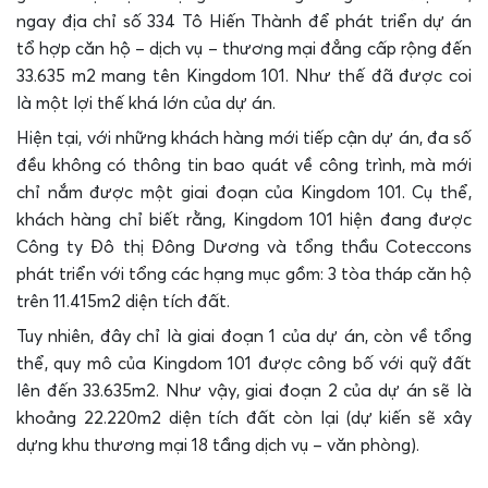
ngay địa chỉ số 334 Tô Hiến Thành để phát triển dự án
tổ hợp căn hộ – dịch vụ – thương mại đẳng cấp rộng đến
33.635 m2 mang tên Kingdom 101. Như thế đã được coi
là một lợi thế khá lớn của dự án.
Hiện tại, với những khách hàng mới tiếp cận dự án, đa số
đều không có thông tin bao quát về công trình, mà mới
chỉ nắm được một giai đoạn của Kingdom 101. Cụ thể,
khách hàng chỉ biết rằng, Kingdom 101 hiện đang được
Công ty Đô thị Đông Dương và tổng thầu Coteccons
phát triển với tổng các hạng mục gồm: 3 tòa tháp căn hộ
trên 11.415m2 diện tích đất.
Tuy nhiên, đây chỉ là giai đoạn 1 của dự án, còn về tổng
thể, quy mô của Kingdom 101 được công bố với quỹ đất
lên đến 33.635m2. Như vậy, giai đoạn 2 của dự án sẽ là
khoảng 22.220m2 diện tích đất còn lại (dự kiến sẽ xây
dựng khu thương mại 18 tầng dịch vụ – văn phòng).