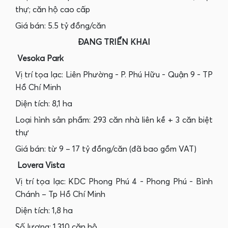
thự; căn hộ cao cấp
Giá bán: 5.5 tỷ đồng/căn
ĐANG TRIỂN KHAI
Vesoka Park
Vị trí tọa lạc: Liên Phường - P. Phú Hữu - Quận 9 - TP
Hồ Chí Minh
Diện tích: 8,1 ha
Loại hình sản phẩm: 293 căn nhà liên kề + 3 căn biệt
thự
Giá bán: từ 9 – 17 tỷ đồng/căn (đã bao gồm VAT)
Lovera Vista
Vị trí tọa lạc: KDC Phong Phú 4 - Phong Phú - Bình
Chánh – Tp Hồ Chí Minh
Diện tích: 1,8 ha
Số lượng: ‎1,310 căn hộ