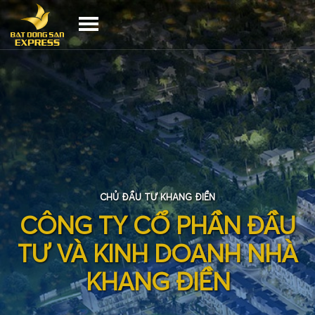
CHỦ ĐẦU TƯ KHANG ĐIỀN
C
Ô
N
G
T
Y
C
Ổ
P
H
Ầ
N
Đ
Ầ
U
T
Ư
V
À
K
I
N
H
D
O
A
N
H
N
H
À
K
H
A
N
G
Đ
I
Ề
N