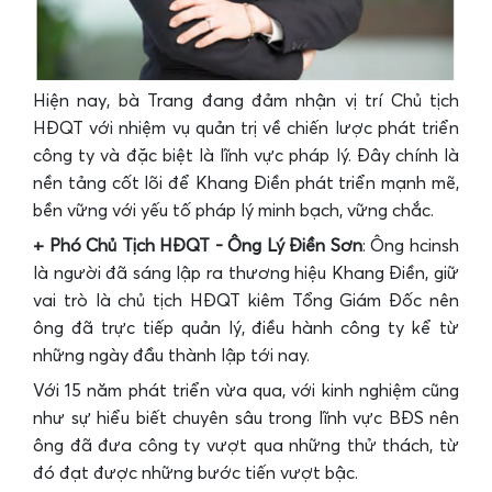
Hiện nay, bà Trang đang đảm nhận vị trí Chủ tịch
HĐQT với nhiệm vụ quản trị về chiến lược phát triển
công ty và đặc biệt là lĩnh vực pháp lý. Đây chính là
nền tảng cốt lõi để Khang Điền phát triển mạnh mẽ,
bền vững với yếu tố pháp lý minh bạch, vững chắc.
+ Phó Chủ Tịch HĐQT - Ông Lý Điền Sơn
: Ông hcinsh
là người đã sáng lập ra thương hiệu Khang Điền, giữ
vai trò là chủ tịch HĐQT kiêm Tổng Giám Đốc nên
ông đã trực tiếp quản lý, điều hành công ty kể từ
những ngày đầu thành lập tới nay.
Với 15 năm phát triển vừa qua, với kinh nghiệm cũng
như sự hiểu biết chuyên sâu trong lĩnh vực BĐS nên
ông đã đưa công ty vượt qua những thử thách, từ
đó đạt được những bước tiến vượt bậc.