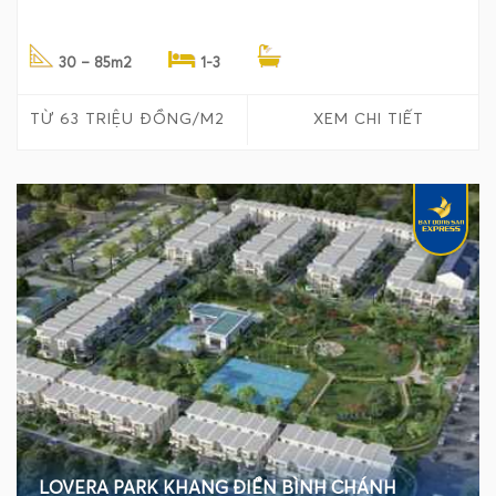
30 – 85m2
1-3
TỪ 63 TRIỆU ĐỒNG/M2
XEM CHI TIẾT
LOVERA PARK KHANG ĐIỀN BÌNH CHÁNH