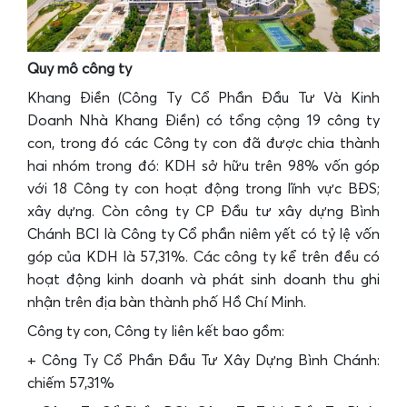
Quy mô công ty
Khang Điền (Công Ty Cổ Phần Đầu Tư Và Kinh
Doanh Nhà Khang Điền) có tổng cộng 19 công ty
con, trong đó các Công ty con đã được chia thành
hai nhóm trong đó: KDH sở hữu trên 98% vốn góp
với 18 Công ty con hoạt động trong lĩnh vực BĐS;
xây dựng. Còn công ty CP Đầu tư xây dựng Bình
Chánh BCI là Công ty Cổ phần niêm yết có tỷ lệ vốn
góp của KDH là 57,31%. Các công ty kể trên đều có
hoạt động kinh doanh và phát sinh doanh thu ghi
nhận trên địa bàn thành phố Hồ Chí Minh.
Công ty con, Công ty liên kết bao gồm:
+ Công Ty Cổ Phần Đầu Tư Xây Dựng Bình Chánh:
chiếm 57,31%