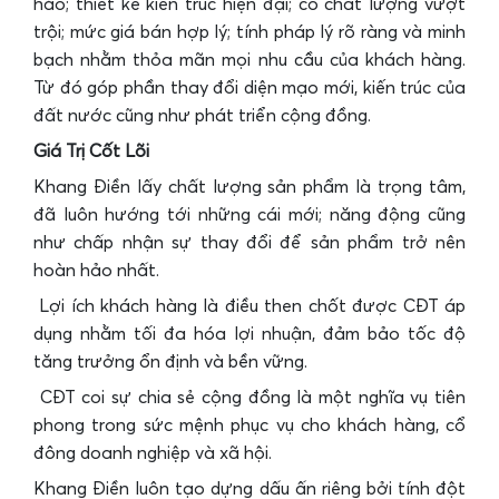
hảo; thiết kế kiến trúc hiện đại; có chất lượng vượt
trội; mức giá bán hợp lý; tính pháp lý rõ ràng và minh
bạch nhằm thỏa mãn mọi nhu cầu của khách hàng.
Từ đó góp phần thay đổi diện mạo mới, kiến trúc của
đất nước cũng như phát triển cộng đồng.
Giá Trị Cốt Lõi
Khang Điền lấy chất lượng sản phẩm là trọng tâm,
đã luôn hướng tới những cái mới; năng động cũng
như chấp nhận sự thay đổi để sản phẩm trở nên
hoàn hảo nhất.
Lợi ích khách hàng là điều then chốt được CĐT áp
dụng nhằm tối đa hóa lợi nhuận, đảm bảo tốc độ
tăng trưởng ổn định và bền vững.
CĐT coi sự chia sẻ cộng đồng là một nghĩa vụ tiên
phong trong sức mệnh phục vụ cho khách hàng, cổ
đông doanh nghiệp và xã hội.
Khang Điền luôn tạo dựng dấu ấn riêng bởi tính đột