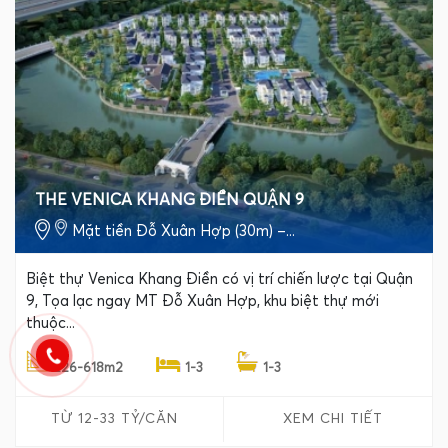
THE VENICA KHANG ĐIỀN QUẬN 9
Mặt tiền Đỗ Xuân Hợp (30m) –...
Biệt thự Venica Khang Điền có vị trí chiến lược tại Quận
9, Tọa lạc ngay MT Đỗ Xuân Hợp, khu biệt thự mới
thuộc...
226-618m2
1-3
1-3
TỪ 12-33 TỶ/CĂN
XEM CHI TIẾT