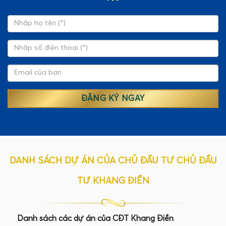
DANH SÁCH DỰ ÁN CỦA CHỦ ĐẦU TƯ CHỦ ĐẦU
TƯ KHANG ĐIỀN
Danh sách các dự án của CĐT Khang Điền