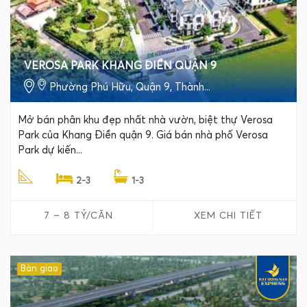
VEROSA PARK KHANG ĐIỀN QUẬN 9
Phường Phú Hữu, Quận 9, Thành...
Mở bán phân khu đẹp nhất nhà vườn, biệt thự Verosa
Park của Khang Điền quận 9. Giá bán nhà phố Verosa
Park dự kiến...
2-3
1-3
7 – 8 TỶ/CĂN
XEM CHI TIẾT
Bàn giao