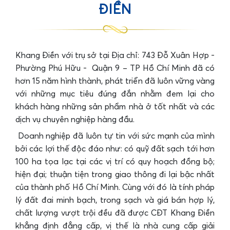
ĐIỀN
Khang Điền với trụ sở tại Địa chỉ: 743 Đỗ Xuân Hợp -
Phường Phú Hữu - Quận 9 – TP Hồ Chí Minh đã có
hơn 15 năm hình thành, phát triển đã luôn vững vàng
với những mục tiêu đúng đắn nhằm đem lại cho
khách hàng những sản phẩm nhà ở tốt nhất và các
dịch vụ chuyên nghiệp hàng đầu.
Doanh nghiệp đã luôn tự tin với sức mạnh của mình
bởi các lợi thế độc đáo như: có quỹ đất sạch tới hơn
100 ha tọa lạc tại các vị trí có quy hoạch đồng bộ;
hiện đại; thuận tiện trong giao thông đi lại bậc nhất
của thành phố Hồ Chí Minh. Cùng với đó là tính pháp
lý đất đai minh bạch, trong sạch và giá bán hợp lý,
chất lượng vượt trội đều đã được CĐT Khang Điền
khẳng định đẳng cấp, vị thế là nhà cung cấp giải