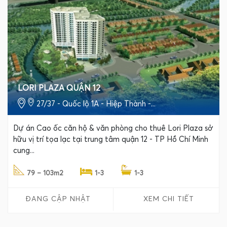
LORI PLAZA QUẬN 12
27/37 - Quốc lộ 1A - Hiệp Thành -...
Dự án Cao ốc căn hộ & văn phòng cho thuê Lori Plaza sở
hữu vị trí tọa lạc tại trung tâm quận 12 - TP Hồ Chí Minh
cung...
79 – 103m2
1-3
1-3
ĐANG CẬP NHẬT
XEM CHI TIẾT