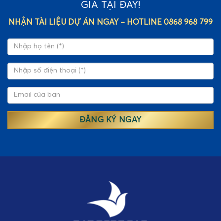
GIÁ TẠI ĐÂY!
NHẬN TÀI LIỆU DỰ ÁN NGAY – HOTLINE 0868 968 799