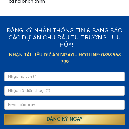
xã hội phồn thịnh.
ĐĂNG KÝ NHẬN THÔNG TIN & BẢNG BÁO
CÁC DỰ ÁN CHỦ ĐẦU TƯ TRƯỜNG LƯU
THỦY!
NHẬN TÀI LIỆU DỰ ÁN NGAY! – HOTLINE: 0868 968
799