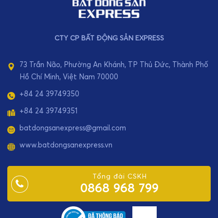
CTY CP BẤT ĐỘNG SẢN EXPRESS
73 Trần Não, Phường An Khánh, TP Thủ Đức, Thành Phố
Hồ Chí Minh, Việt Nam 70000
+84 24 39749350
+84 24 39749351
batdongsanexpress@gmail.com
www.batdongsanexpress.vn
Tổng đài CSKH
0868 968 799