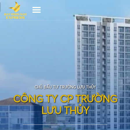
CHỦ ĐẦU TƯ TRƯỜNG LƯU THỦY
C
Ô
N
G
T
Y
C
P
T
R
Ư
Ờ
N
G
L
Ư
U
T
H
Ủ
Y