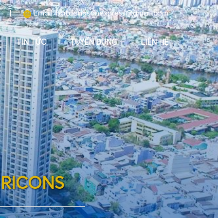
|
Email:
batdongsanexpress@gmail.com
TIN TỨC
TUYỂN DỤNG
LIÊN HỆ
R
I
C
O
N
S