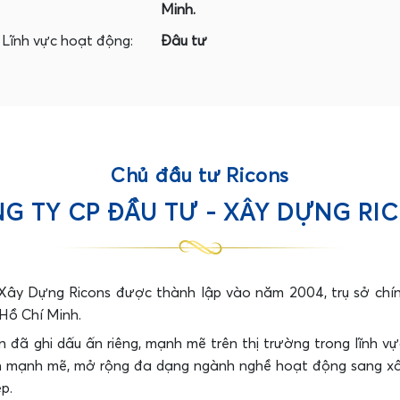
Minh.
Lĩnh vực hoạt động:
Đâu tư
Chủ đầu tư Ricons
G TY CP ĐẦU TƯ - XÂY DỰNG RI
ây Dựng Ricons được thành lập vào năm 2004, trụ sở chín
Hồ Chí Minh.
n đã ghi dấu ấn riêng, mạnh mẽ trên thị trường trong lĩnh v
n mạnh mẽ, mở rộng đa dạng ngành nghề hoạt động sang xây
p.