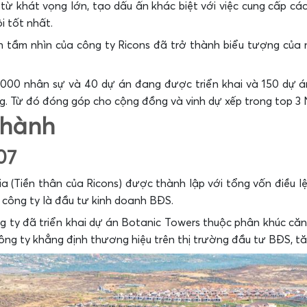
 từ khát vọng lớn, tạo dấu ấn khác biệt với việc cung cấp c
i tốt nhất.
n tầm nhìn của công ty Ricons đã trở thành biểu tượng củ
2.000 nhân sự và 40 dự án đang được triển khai và 150 dự
g. Từ đó đóng góp cho cộng đồng và vinh dự xếp trong top 3 
Thành
07
(Tiền thân của Ricons) được thành lập với tổng vốn điều lệ
 công ty là đầu tư kinh doanh BĐS.
g ty đã triển khai dự án Botanic Towers thuộc phân khúc că
ông ty khẳng định thương hiệu trên thị trường đầu tư BĐS, tăn