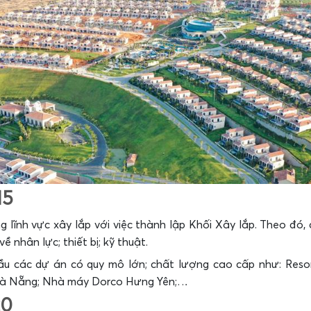
15
 lĩnh vực xây lắp với việc thành lập Khối Xây lắp. Theo đó,
ề nhân lực; thiết bị; kỹ thuật.
hầu các dự án có quy mô lớn; chất lượng cao cấp như: Res
Đà Nẵng; Nhà máy Dorco Hưng Yên;…
20