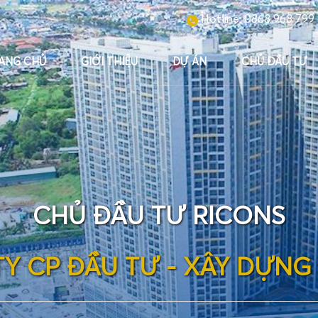
Hotline:
0868 968 799
ANG CHỦ
GIỚI THIỆU
DỰ ÁN
CHỦ ĐẦU TƯ
CHỦ ĐẦU TƯ RICONS
T
Y
C
P
Đ
Ầ
U
T
Ư
-
X
Â
Y
D
Ự
N
G