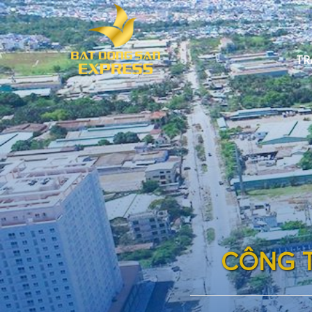
TR
C
Ô
N
G