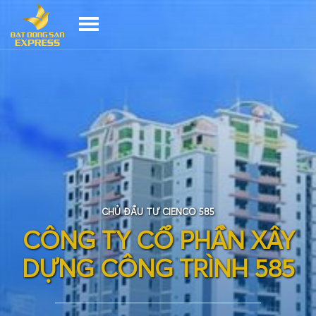
CHỦ ĐẦU TƯ CIENCO 585
C
Ô
N
G
T
Y
C
Ổ
P
H
Ầ
N
X
Â
Y
D
Ự
N
G
C
Ô
N
G
T
R
Ì
N
H
5
8
5