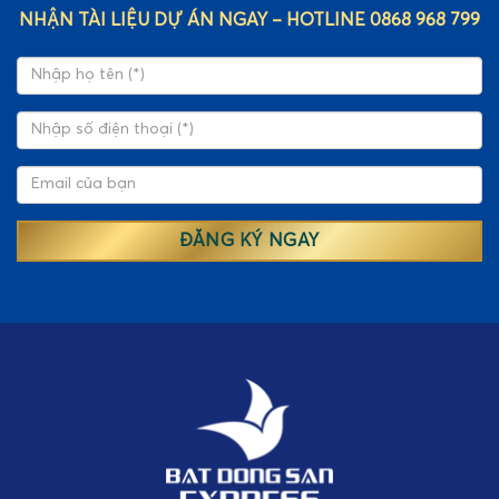
NHẬN TÀI LIỆU DỰ ÁN NGAY – HOTLINE 0868 968 799