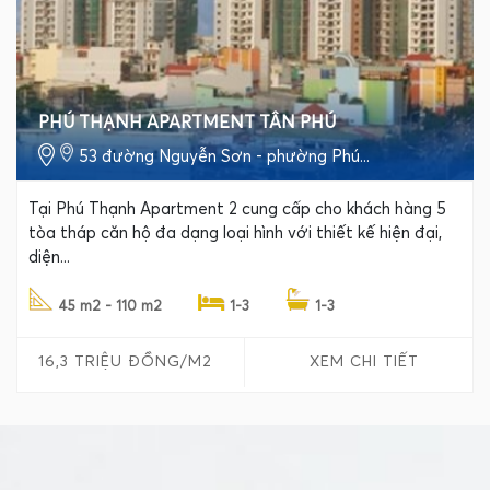
PHÚ THẠNH APARTMENT TÂN PHÚ
53 đường Nguyễn Sơn - phường Phú...
Tại Phú Thạnh Apartment 2 cung cấp cho khách hàng 5
tòa tháp căn hộ đa dạng loại hình với thiết kế hiện đại,
diện...
45 m2 - 110 m2
1-3
1-3
16,3 TRIỆU ĐỒNG/M2
XEM CHI TIẾT