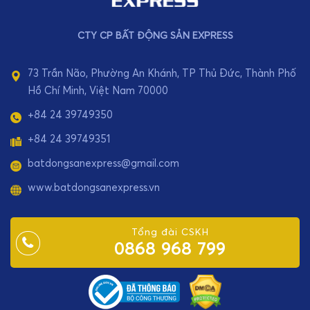
CTY CP BẤT ĐỘNG SẢN EXPRESS
73 Trần Não, Phường An Khánh, TP Thủ Đức, Thành Phố
Hồ Chí Minh, Việt Nam 70000
+84 24 39749350
+84 24 39749351
batdongsanexpress@gmail.com
www.batdongsanexpress.vn
Tổng đài CSKH
0868 968 799