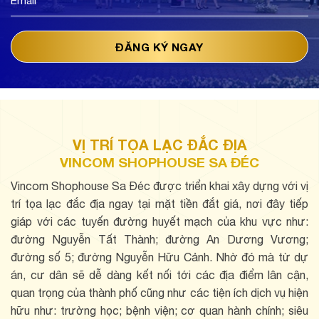
VỊ TRÍ TỌA LẠC ĐẮC ĐỊA
VINCOM SHOPHOUSE SA ĐÉC
Vincom Shophouse Sa Đéc được triển khai xây dựng với vị
trí tọa lạc đắc địa ngay tại mặt tiền đắt giá, nơi đây tiếp
giáp với các tuyến đường huyết mạch của khu vực như:
đường Nguyễn Tất Thành; đường An Dương Vương;
đường số 5; đường Nguyễn Hữu Cảnh. Nhờ đó mà từ dự
án, cư dân sẽ dễ dàng kết nối tới các địa điểm lân cận,
quan trọng của thành phố cũng như các tiện ích dịch vụ hiện
hữu như: trường học; bệnh viện; cơ quan hành chính; siêu