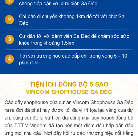
chóng tiếp cận với bưu điện Sa Đéc
Chỉ cần di chuyển khoảng 1km để tới với chợ Sa
2
Đéc
Cư dân tới với bệnh viện Sa Đéc để chăm sóc sức
3
khỏe trong khoảng 1.5km
Tới với trường học các cấp chỉ trong vòng 5 – 10
4
phút đi lại
TIỆN ÍCH ĐỒNG BỘ 5 SAO
VINCOM SHOPHOUSE SA ĐÉC
Các dãy shophouse của dự án Vincom Shophouse Sa Đéc
ra ra đời đã phát huy được tối đa vị trí tọa lạc vàng của dự
án, cùng với đó là sự hiện đại cũng như quy hoạch đồng bộ
của TTTM Vincom đã tạo nên một điếm đến hấp đãn đáp
ứng mọi nhu cầu. Nơi đây hội tụ các thương hiệu nổi tiếng