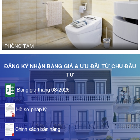
PHÒNG TẮM
ĐĂNG KÝ NHẬN BẢNG GIÁ & ƯU ĐÃI TỪ CHỦ ĐẦU
TƯ
Bảng giá tháng 08/2026
Hồ sơ pháp lý
Chính sách bán hàng