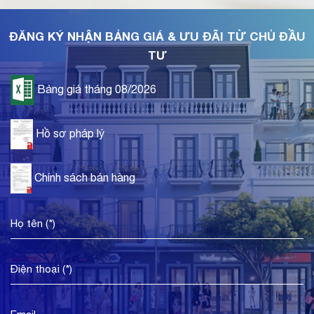
ĐĂNG KÝ NHẬN BẢNG GIÁ & ƯU ĐÃI TỪ CHỦ ĐẦU
TƯ
Bảng giá tháng 08/2026
Hồ sơ pháp lý
Chính sách bán hàng