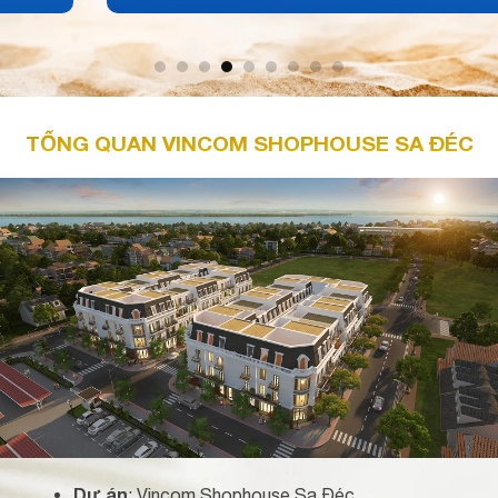
TỔNG QUAN VINCOM SHOPHOUSE SA ĐÉC
Dự án
: Vincom Shophouse Sa Đéc