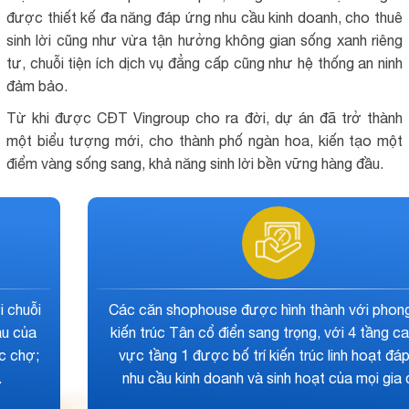
được thiết kế đa năng đáp ứng nhu cầu kinh doanh, cho thuê
sinh lời cũng như vừa tận hưởng không gian sống xanh riêng
tư, chuỗi tiện ích dịch vụ đẳng cấp cũng như hệ thống an ninh
đảm bảo.
Từ khi được CĐT Vingroup cho ra đời, dự án đã trở thành
một biểu tượng mới, cho thành phố ngàn hoa, kiến tạo một
điểm vàng sống sang, khả năng sinh lời bền vững hàng đầu.
Chuỗi tiện ích dịch vụ của dự án ngay trong nội khu
được chủ đầu tư trang bị đáp ứng mọi nhu cầu như:
spa; gym; yoga; siêu thị Vinmart; TTTM; chuỗi cửa
hàng với sự hội tụ của hàng loạt các thương hiệu nổi
tiếng trên thế giới.