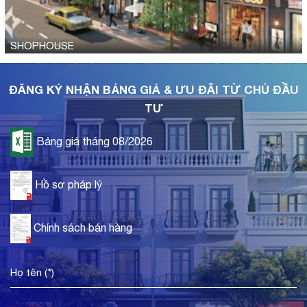
SHOPHOUSE
ĐĂNG KÝ NHẬN BẢNG GIÁ & ƯU ĐÃI TỪ CHỦ ĐẦU
TƯ
Bảng giá tháng 08/2026
Hồ sơ pháp lý
Chính sách bán hàng