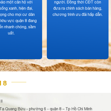
cấp, tiện nghi, đầy đủ ngay tại
8 giúp gia tăng khả n
nội khu nhằm đáp ứng mọi
kết vùng tới các khu 
nhu cầu của cư dân về chất
cận, trung tâm thàn
lượng cuộc sống.
 8
II
Tạ Quang Bửu - phường 6 - quận 8 – Tp Hồ Chí Minh