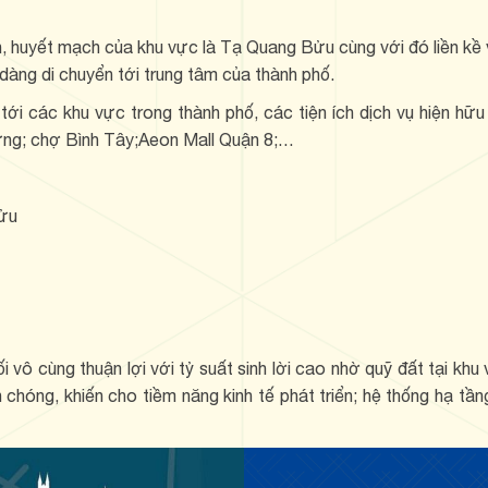
n, huyết mạch của khu vực là Tạ Quang Bửu cùng với đó liền kề vớ
 dàng di chuyển tới trung tâm của thành phố.
ới các khu vực trong thành phố, các tiện ích dịch vụ hiện hữ
ưng; chợ Bình Tây;Aeon Mall Quận 8;…
Bửu
nối vô cùng thuận lợi với tỷ suất sinh lời cao nhờ quỹ đất tại k
h chóng, khiến cho tiềm năng kinh tế phát triển; hệ thống hạ tầ