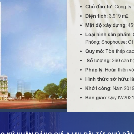
Chủ đầu tư
: Công t
Diện tích
: 3.919 m2
Mật độ xây dựng
: 4
Loại hình sản phẩm
:
Phòng; Shophouse; Off
Quy mô
: Tòa tháp ca
Số lượng
: 360 căn h
Pháp lý
: Hoàn thiện v
Hình thức sở hữu
: 
Khởi công
: Năm 201
Bàn giao
: Quý IV/202