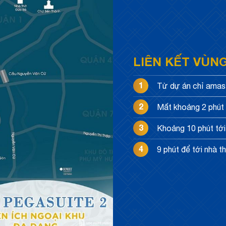
LIÊN KẾT VÙN
1
Từ dự án chỉ amast
2
Mất khoảng 2 phút 
3
Khoảng 10 phút tớ
4
9 phút để tới nhà t