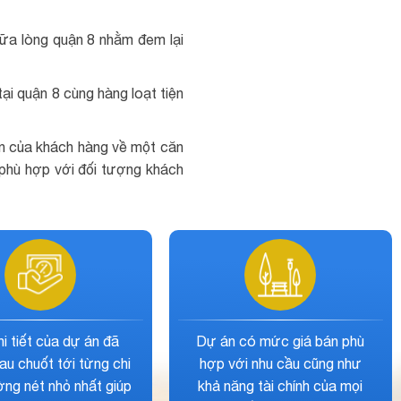
iữa lòng quận 8 nhằm đem lại
tại quận 8 cùng hàng loạt tiện
hìn của khách hàng về một căn
, phù hợp với đối tượng khách
Dự án được chủ đầu tư
Vị trí căn hộ The Peg
trang bị cho cư dân chuỗi
nằm tại mặt tiền của
tiện ích dịch vụ nội khu đẳng
đường huyết mạch c