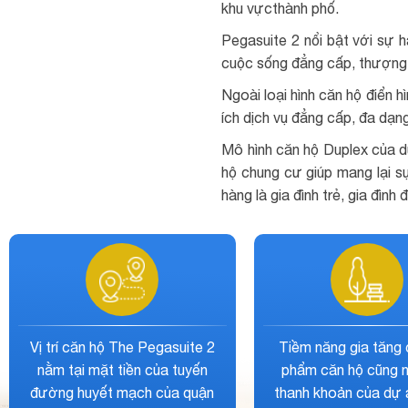
khu vựcthành phố.
Pegasuite 2 nổi bật với sự 
cuộc sống đẳng cấp, thượng 
Ngoài loại hình căn hộ điển h
ích dịch vụ đẳng cấp, đa dạ
Mô hình căn hộ Duplex của dự
hộ chung cư giúp mang lại sự
hàng là gia đình trẻ, gia đì
án phù
Chủ đầu tư là một tên tuổi nổi
Tiềm năn
ng như
tiếng trên thị trường đã thành
The Peg
ủa mọi
công với rất nhiều các dự án
giá ca