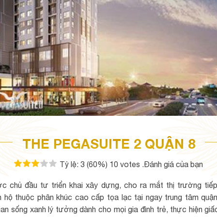
THE PEGASUITE 2 QUẬN 8
Tỷ lệ:
3
(60%)
10
votes
.Đánh giá của bạn
c chủ đầu tư triển khai xây dựng, cho ra mắt thị trường tiế
hộ thuộc phân khúc cao cấp tọa lạc tại ngay trung tâm quận 8
gian sống xanh lý tưởng dành cho mọi gia đình trẻ, thực hiện gi