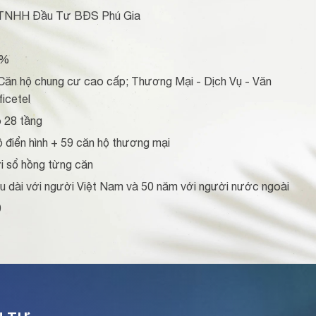
y TNHH Đầu Tư BĐS Phú Gia
5%
 Căn hộ chung cư cao cấp; Thương Mại - Dịch Vụ - Văn
icetel
o 28 tầng
ộ điển hình + 59 căn hộ thương mại
ới sổ hồng từng căn
lâu dài với người Việt Nam và 50 năm với người nước ngoài
9
1