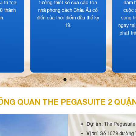
uộc sống tiện ngih,
nên một căn hộ lý tưởng,
ầu tư sinh lời thông
hiếm có khó tìm, một cuộc
ạt động kinh doanh
sống gần gũi cùng thiên nhiên
ơng tại khu phố đông
sống xanh hàng đầu.
 uất thuộc hàng bậc
hất khu vực.
ỔNG QUAN THE PEGASUITE 2 QUẬN
Dự án
: The Pegasuite 
Vị trí
: Số 1079 đường 