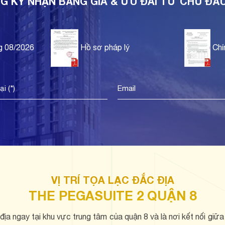
G KÝ NHẬN BẢNG GIÁ & ƯU ĐÃI TỪ CHỦ ĐẦ
g 08/2026
Hồ sơ pháp lý
Chí
VỊ TRÍ TỌA LẠC ĐẮC ĐỊA
THE PEGASUITE 2 QUẬN 8
c địa ngay tại khu vực trung tâm của quận 8 và là nơi kết nối gi