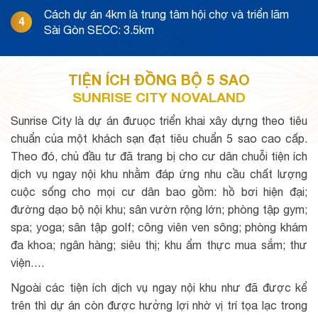
Cách dự án 4km là trung tâm hội chợ và triển lãm
4
Sài Gòn SECC: 3.5km
TIỆN ÍCH ĐỒNG BỘ 5 SAO
SUNRISE CITY NOVALAND
Sunrise City là dự án đưuọc triển khai xây dựng theo tiêu
chuẩn của một khách sạn đạt tiêu chuẩn 5 sao cao cấp.
Theo đó, chủ đầu tư đã trang bị cho cư dân chuỗi tiện ích
dịch vụ ngay nội khu nhằm đáp ứng nhu cầu chất lượng
cuộc sống cho mọi cư dân bao gồm: hồ bơi hiện đại;
đường dạo bộ nội khu; sân vườn rộng lớn; phòng tập gym;
spa; yoga; sân tập golf; công viên ven sông; phòng khám
đa khoa; ngân hàng; siêu thị; khu ẩm thực mua sắm; thư
viện….
Ngoài các tiện ích dịch vụ ngay nội khu như đã được kể
trên thì dự án còn được hưởng lợi nhờ vị trí tọa lạc trong