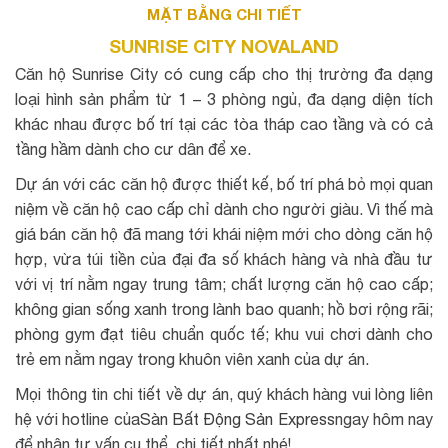
MẶT BẰNG CHI TIẾT
SUNRISE CITY NOVALAND
Căn hộ Sunrise City có cung cấp cho thị trường đa dạng
loại hình sản phẩm từ 1 – 3 phòng ngủ, đa dạng diện tích
khác nhau được bố trí tại các tòa tháp cao tầng và có cả
tầng hầm dành cho cư dân để xe.
Dự án với các căn hộ được thiết kế, bố trí phá bỏ mọi quan
niệm về căn hộ cao cấp chỉ dành cho người giàu. Vì thế mà
giá bán căn hộ đã mang tới khái niệm mới cho dòng căn hộ
hợp, vừa túi tiền của đại đa số khách hàng và nhà đầu tư
với vị trí nằm ngay trung tâm; chất lượng căn hộ cao cấp;
không gian sống xanh trong lành bao quanh; hồ bơi rộng rãi;
phòng gym đạt tiêu chuẩn quốc tế; khu vui chơi dành cho
trẻ em nằm ngay trong khuôn viên xanh của dự án.
Mọi thông tin chi tiết về dự án, quý khách hàng vui lòng liên
hệ với hotline của
Sàn Bất Động Sản Express
ngay hôm nay
để nhận tư vấn cụ thể, chi tiết nhất nhé!