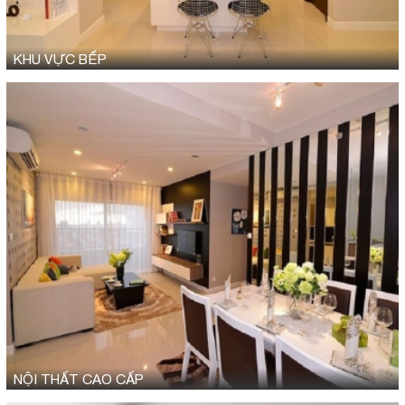
KHU VỰC BẾP
NỘI THẤT CAO CẤP