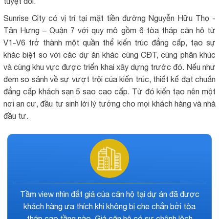
tuyệt đối.
Sunrise City có vị trí tại mặt tiền đường Nguyễn Hữu Thọ -
Tân Hưng – Quận 7 với quy mô gồm 6 tòa tháp căn hộ từ
V1-V6 trở thành một quần thể kiến trúc đẳng cấp, tạo sự
khác biệt so với các dự án khác cùng CĐT, cùng phân khúc
và cùng khu vực được triển khai xây dựng trước đó. Nếu như
đem so sánh về sự vượt trội của kiến trúc, thiết kế đạt chuẩn
đẳng cấp khách sạn 5 sao cao cấp. Từ đó kiến tạo nên một
nơi an cư, đầu tư sinh lời lý tưởng cho mọi khách hàng và nhà
đầu tư.
ức giá bán của dự án đa dạng cho từng sản phẩm,
K
hù hợp với nhu cầu của khách hàng, nhà đầu tư khi
s
ỉ từ 2.5 tỷ đồng/ căn với thiết kế từ 2-3 phòng ngủ,
th