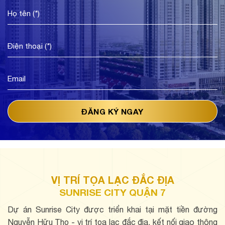
VỊ TRÍ TỌA LẠC ĐẮC ĐỊA
SUNRISE CITY QUẬN 7
Dự án Sunrise City được triển khai tại mặt tiền đường
Nguyễn Hữu Thọ - vị trí tọa lạc đắc địa, kết nối giao thông