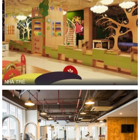
NHÀ TRẺ