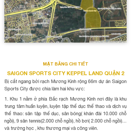
MẶT BẰNG CHI TIẾT
SAIGON SPORTS CITY KEPPEL LAND QUẬN 2
Bị cắt ngang bởi rạch Mương Kinh rộng 66m dự án Saigon
Sports City được chia làm hai khu vực:
1. Khu 1 nằm ở phía Bắc rạch Mương Kinh nơi đây là khu
trung tâm huấn luyện, luyện tập thể dục thể thao và dịch vụ
thể thao: sân tập thể dục, sân bóng( khán đài 10.000 chỗ
ngồi), 9 sân tennis(2.000 chỗ ngồi), hồ bơi( 2.000 chỗ ngồi)…
và trường học , khu thương mại và công viên.