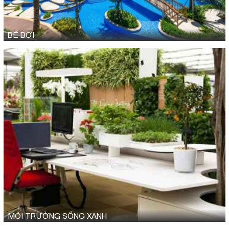
BỂ BƠI
MÔI TRƯỜNG SỐNG XANH