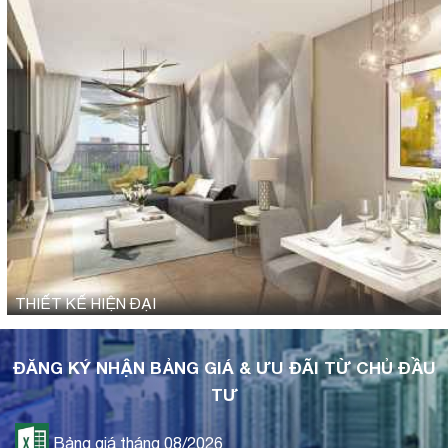
THIẾT KẾ HIỆN ĐẠI
ĐĂNG KÝ NHẬN BẢNG GIÁ & ƯU ĐÃI TỪ CHỦ ĐẦU
TƯ
Bảng giá tháng 08/2026