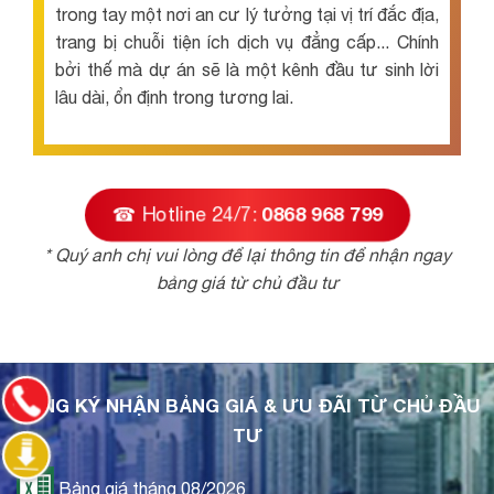
trong tay một nơi an cư lý tưởng tại vị trí đắc địa,
trang bị chuỗi tiện ích dịch vụ đẳng cấp... Chính
bởi thế mà dự án sẽ là một kênh đầu tư sinh lời
lâu dài, ổn định trong tương lai.
☎ Hotline 24/7:
0868 968 799
* Quý anh chị vui lòng để lại thông tin để nhận ngay
bảng giá từ chủ đầu tư
ĐĂNG KÝ NHẬN BẢNG GIÁ & ƯU ĐÃI TỪ CHỦ ĐẦU
TƯ
Bảng giá tháng 08/2026