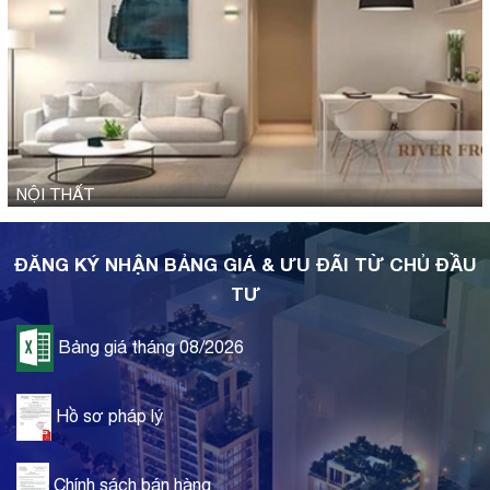
NỘI THẤT
ĐĂNG KÝ NHẬN BẢNG GIÁ & ƯU ĐÃI TỪ CHỦ ĐẦU
TƯ
Bảng giá tháng 08/2026
Hồ sơ pháp lý
Chính sách bán hàng