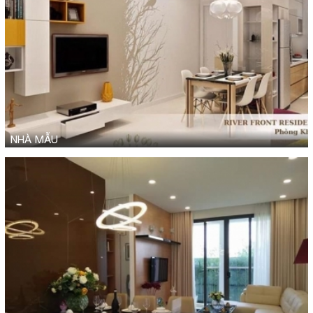
NHÀ MẪU