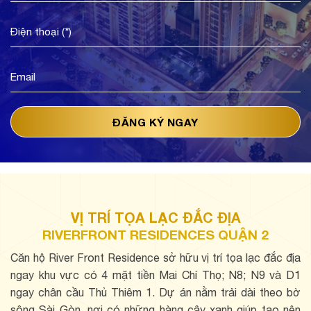
VỊ TRÍ TỌA LẠC ĐẮC ĐỊA
RIVERFRONT RESIDENCES QUẬN 2
Căn hộ River Front Residence sở hữu vị trí tọa lạc đắc địa
ngay khu vực có 4 mặt tiền Mai Chí Thọ; N8; N9 và D1
ngay chân cầu Thủ Thiêm 1. Dự án nằm trải dài theo bờ
sông Sài Gòn, nơi có những hàng cây xanh giúp tạo nên