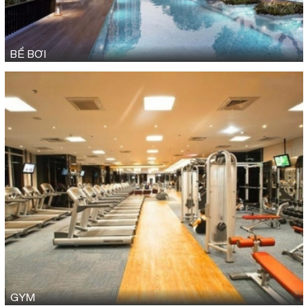
BỂ BƠI
GYM