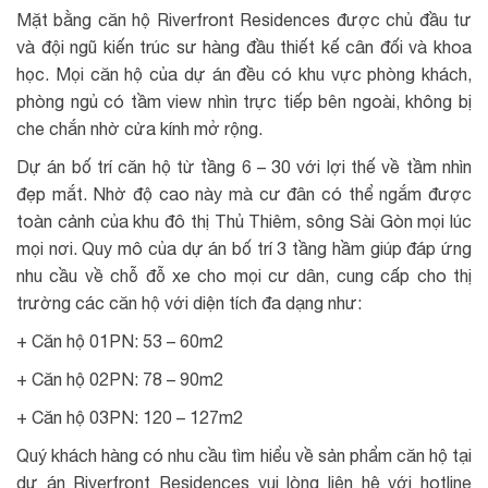
Mặt bằng căn hộ Riverfront Residences được chủ đầu tư
và đội ngũ kiến trúc sư hàng đầu thiết kế cân đối và khoa
học. Mọi căn hộ của dự án đều có khu vực phòng khách,
phòng ngủ có tầm view nhìn trực tiếp bên ngoài, không bị
che chắn nhờ cửa kính mở rộng.
Dự án bố trí căn hộ từ tầng 6 – 30 với lợi thế về tầm nhìn
đẹp mắt. Nhờ độ cao này mà cư đân có thể ngắm được
toàn cảnh của khu đô thị Thủ Thiêm, sông Sài Gòn mọi lúc
mọi nơi. Quy mô của dự án bố trí 3 tầng hầm giúp đáp ứng
nhu cầu về chỗ đỗ xe cho mọi cư dân, cung cấp cho thị
trường các căn hộ với diện tích đa dạng như:
+ Căn hộ 01PN: 53 – 60m2
+ Căn hộ 02PN: 78 – 90m2
+ Căn hộ 03PN: 120 – 127m2
Quý khách hàng có nhu cầu tìm hiểu về sản phẩm căn hộ tại
dự án Riverfront Residences vui lòng liên hệ với hotline