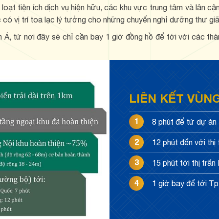
oạt tiện ích dịch vụ hiện hữu, các khu vực trung tâm và lân cậ
có vị trí toa lạc lý tưởng cho những chuyến nghỉ dưỡng thư giã
, từ nơi đây sẽ chỉ cần bay 1 giờ đồng hồ để tới với các thà
LIÊN KẾT VÙN
1
8 phút để từ dự án
2
12 phút đến với thị
3
15 phút tới thị tr
4
1 giờ bay để tới T