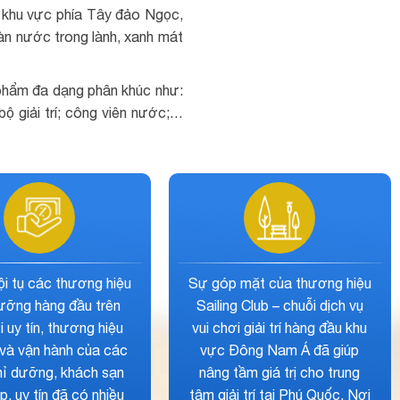
 khu vực phía Tây đảo Ngọc,
àn nước trong lành, xanh mát
 phẩm đa dạng phân khúc như:
bộ giải trí; công viên nước;…
ệt, tại dự án có các
Phú Quốc Marina được hình
hẩm với mức sở hữu
thành chính là mô hình mới
năm, đủ để khách hàng
của thị trường bất động sản
oàn yên tâm khi lựa
nghỉ dưỡng cao cấp chưa
 tư sinh lời, cho thuê
từng cao tại Phú Quốc cung
g cho tương lai, trở
cấp đa dạng các tiện ích, tiện