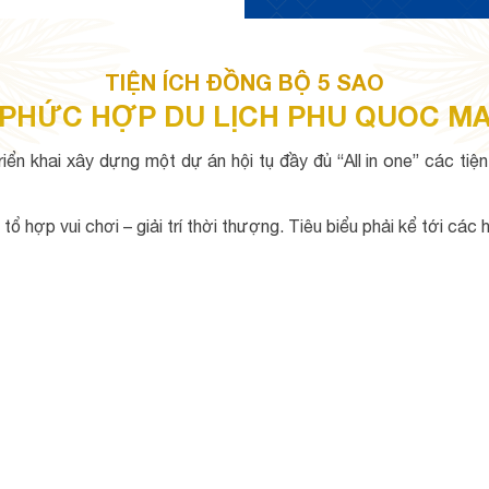
TIỆN ÍCH ĐỒNG BỘ 5 SAO
PHỨC HỢP DU LỊCH PHU QUOC M
n khai xây dựng một dự án hội tụ đầy đủ “All in one” các tiện
tổ hợp vui chơi – giải trí thời thượng. Tiêu biểu phải kể tới các 