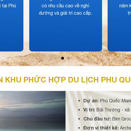
ủa mọi
phòng luôn cao.
thành 
dàn
 KHU PHỨC HỢP DU LỊCH PHU Q
Dự án
: Phú Quốc Mari
Vị trí:
Bãi Trường - xã 
Chủ đầu tư:
Bim Gro
Đơn vị thiết kế:
Arche