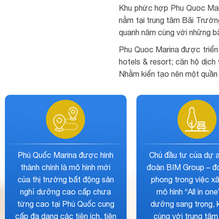
Khu phức hợp Phu Quoc Mari
nằm tại trung tâm Bãi Trườn
quanh năm cùng với những bã
Phu Quoc Marina được triển 
hotels & resort; căn hộ dịch
Nhằm kiến tạo nên một quần t
Vị trí tọa lạc của dự án nằm
Sự đa dạng các loại 
ngay khu vực trung tâm, có
phẩm của dự án đều 
khả năng kết nối và liên kết
chuẩn chất lượng đẳ
vùng nhanh chóng, thuận tiện,
sao đã đem lại kênh
gia tăng giá trị sản phẩm. Vì
hấp dẫn trọn đời. N
thế biến dự án trở thành kênh
lựa chọn cho sự an