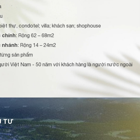
a
hu
iệt thự, condotel; villa; khách sạn; shophouse
 chính
: Rộng 62 – 68m2
c nhánh
: Rộng 14 – 24m2
 từng sản phẩm
 người Việt Nam - 50 năm với khách hàng là người nước ngoài
U TƯ