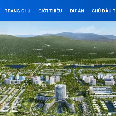
TRANG CHỦ
GIỚI THIỆU
DỰ ÁN
CHỦ ĐẦU 