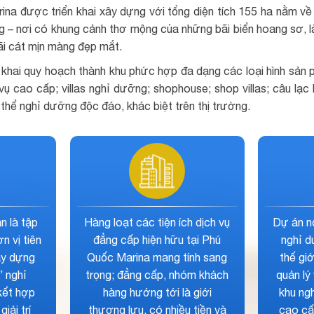
na được triển khai xây dựng với tổng diện tích 155 ha nằm về
g – nơi có khung cảnh thơ mộng của những bãi biển hoang sơ, l
i cát mịn màng đẹp mắt.
khai quy hoạch thành khu phức hợp đa dạng các loại hình sản
 vụ cao cấp; villas nghỉ dưỡng; shophouse; shop villas; câu lạc 
hể nghỉ dưỡng độc đáo, khác biệt trên thị trường.
hình sản
Mức giá bán, chính sách bán
Đặc bi
đạt tiêu
hàng, ưu đãi hấp dẫn đã khiến
sản p
ng cấp 5
cho dự án được nhiều khách
tới 70 
 đầu tư
hàng, nhà đầu tư lựa chọn khi
hoàn t
hiều sự
tiềm năng, giá cho thuê
chọn đầu
 cư, đầu
phòng cũng như tỷ lệ lấp đầy
bền vữn