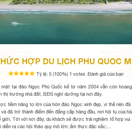
PHỨC HỢP DU LỊCH PHU QUOC M
Tỷ lệ:
5
(100%)
1
votes
.Đánh giá của bạn
mặt tại đảo Ngọc Phú Quốc kể từ năm 2004 vẫn còn hoang
n thị trường nhà đất, BĐS nghỉ dưỡng tại nơi đây.
ợc tiềm năng to lớn của hòn đảo Ngọc xinh đẹp, vì thế nên đã 
 và đã trở thành điểm đến đẳng cấp hàng đầu, nơi hội tụ của hà
iới, Tới với nơi đây, du khách sẽ được trải nghiệm tổ hợp vui c
ơi diễn ra các hội thảo quy mô lớn; ẩm thực đặc sắc;…