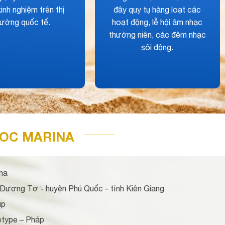
sản phẩm là của để
nghi dịch vụ hàng đầu cho
h cho thế hệ sau.
mọi du khách, cư dân.
UOC MARINA
na
Dương Tơ - huyện Phú Quốc - tỉnh Kiên Giang
up
type – Pháp