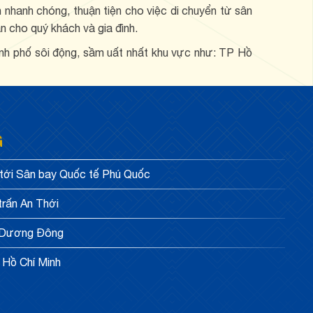
n nhanh chóng, thuận tiện cho việc di chuyển từ sân
n cho quý khách và gia đình.
nh phố sôi động, sầm uất nhất khu vực như: TP Hồ
G
 tới Sân bay Quốc tế Phú Quốc
 trấn An Thới
ấn Dương Đông
p Hồ Chí Minh