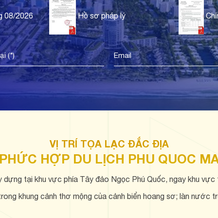
g 08/2026
Hồ sơ pháp lý
Chí
VỊ TRÍ TỌA LẠC ĐẮC ĐỊA
PHỨC HỢP DU LỊCH PHU QUOC M
y dựng tại khu vực phía Tây đảo Ngọc Phú Quốc, ngay khu vực 
trong khung cảnh thơ mộng của cảnh biển hoang sơ; làn nước tr