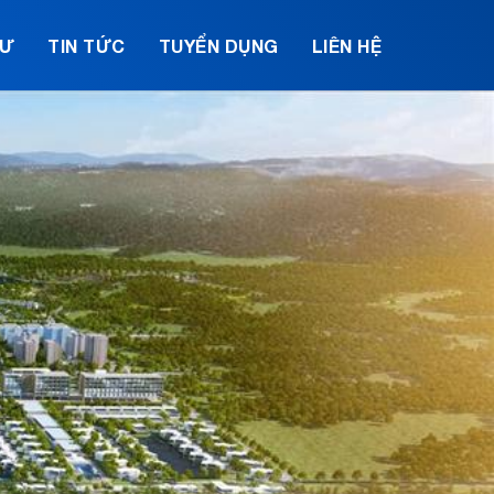
TƯ
TIN TỨC
TUYỂN DỤNG
LIÊN HỆ