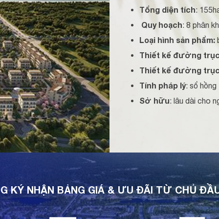
Tổng diện tích
: 155h
Quy hoạch
: 8 phân k
Loại hình sản phẩm:
b
Thiết kế đường trục
Thiết kế đường trụ
Tính pháp lý
: sổ hồng
Sở hữu
: lâu dài cho
G KÝ NHẬN BẢNG GIÁ & ƯU ĐÃI TỪ CHỦ ĐẦ