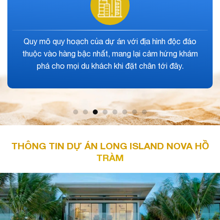
Sức bật của khu vực Hồ Tràm còn rất lớn, đặc biệt là
khi dự án nằm ngay tại con đường ven biển Hồ Tràm
hội tụ hàng loạt khu đô thị nghỉ dưỡng quy mô của
các ông lớn.
THÔNG TIN DỰ ÁN LONG ISLAND NOVA HỒ
TRÀM