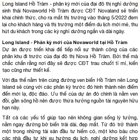
Long Island Hồ Tràm - phân kỳ mới của đại đô thị nghỉ dưỡng 
sinh thái Novaworld Hồ Tràm được CĐT Novaland sẽ triển 
khai chính thức, cho ra mắt thị trường vào tháng 5/2022 đem 
lại cho khách hàng và thị trường một điểm du lịch mới mẻ, thu 
hút du khách trong các kỳ nghỉ dưỡng ngắn và dài ngày.
Long Island - Phân kỳ mới của Novaworld tại Hồ Tràm
Dự án được triển khai để tiếp nối sự thành công của các 
phân khu đi trước của đại đô thị Nova Hồ Tràm. Bởi thế mà 
chắc chắn rằng nơi đây sẽ được CĐT trau chuốt tỉ mỉ, kiến 
tạo cũng như thiết kế.
Với địa thế nằm trên cùng đường ven biển Hồ Tràm nên Long 
Island sẽ cùng với các phân kỳ trước đó hình thành nên điểm 
đến mới lạ, độc đáo. Ưu thế của dự án đó chính là nằm ven 
đồi, gần sông hồ nên được thừa hưởng nguồn tài nguyên hữu 
hạn này.
Tất cả các yếu tố giúp tạo nên không gian sống lý tưởng, 
nằm ngay đường bờ biển trải dài, đẹp mắt. Từ đó trở thành 
một trong những tài sản đầu tư hiếm có, một kho báu cho 
các nhà đầu tư khi xu hướng du lịch, nghỉ dưỡng kết hợp 