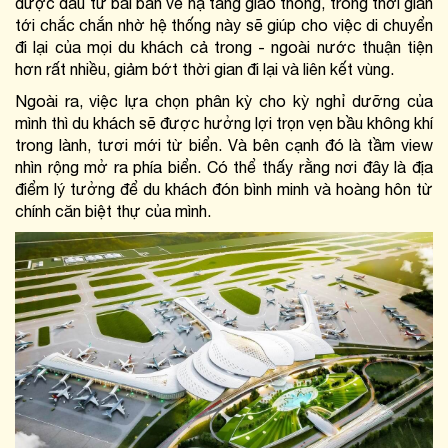
được đầu tư bài bản về hạ tầng giao thông, trong thời gian 
tới chắc chắn nhờ hệ thống này sẽ giúp cho việc di chuyển 
đi lại của mọi du khách cả trong - ngoài nước thuận tiện 
hơn rất nhiều, giảm bớt thời gian đi lại và liên kết vùng.
Ngoài ra, việc lựa chọn phân kỳ cho kỳ nghỉ dưỡng của 
mình thì du khách sẽ được hưởng lợi trọn vẹn bầu không khí 
trong lành, tươi mới từ biển. Và bên cạnh đó là tầm view 
nhìn rộng mở ra phía biển. Có thể thấy rằng nơi đây là địa 
điểm lý tưởng để du khách đón bình minh và hoàng hôn từ 
chính căn biệt thự của mình.