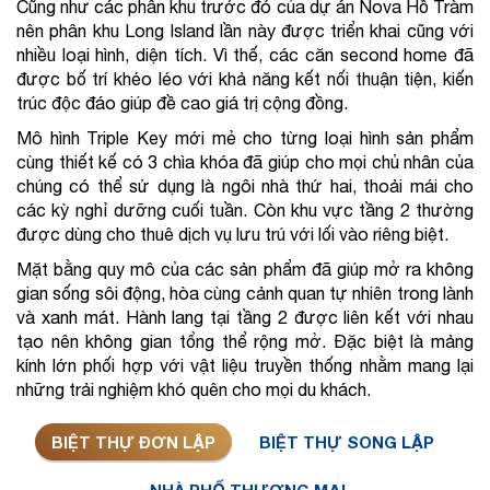
Cũng như các phân khu trước đó của dự án Nova Hồ Tràm 
nên phân khu Long Island lần này được triển khai cũng với 
nhiều loại hình, diện tích. Vì thế, các căn second home đã 
được bố trí khéo léo với khả năng kết nối thuận tiện, kiến 
trúc độc đáo giúp đề cao giá trị cộng đồng.
Mô hình Triple Key mới mẻ cho từng loại hình sản phẩm 
cùng thiết kế có 3 chìa khóa đã giúp cho mọi chủ nhân của 
chúng có thể sử dụng là ngôi nhà thứ hai, thoải mái cho 
các kỳ nghỉ dưỡng cuối tuần. Còn khu vực tầng 2 thường 
được dùng cho thuê dịch vụ lưu trú với lối vào riêng biệt.
Mặt bằng quy mô của các sản phẩm đã giúp mở ra không 
gian sống sôi động, hòa cùng cảnh quan tự nhiên trong lành 
và xanh mát. Hành lang tại tầng 2 được liên kết với nhau 
tạo nên không gian tổng thể rộng mở. Đặc biệt là mảng 
kính lớn phối hợp với vật liệu truyền thống nhằm mang lại 
những trải nghiệm khó quên cho mọi du khách.
BIỆT THỰ ĐƠN LẬP
BIỆT THỰ SONG LẬP