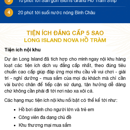
10 phút tới Sân golf Bluffs Grand Ho Tram Strip
4
20 phút tới suối nước nóng Bình Châu
TIỆN ÍCH ĐẲNG CẤP 5 SAO
LONG ISLAND NOVA HỒ TRÀM
Tiện ích nội khu
Dự án Long Island đã tích hợp cho mình ngay nội khu hàng 
loạt các tiện ích dịch vụ đẳng cấp nhất, theo đúng tiêu 
chuẩn cao cấp giúp đáp ứng mọi nhu cầu về vui chơi - giải 
trí - nghỉ dưỡng - mua sắm của mọi du khách mà chỉ cần 
vài bước chân để tiếp cận sử dụng, tận hưởng dễ dàng 
chứ không cần phải đi tới nơi nào xa xôi cả.
Các hạng mục tiện ích nội khu nổi bật có thể kể tới như:
Hồ bơi dành cho người lớn và trẻ em
Công viên đa dạng chủ đề
Khu thương mại mua sắm