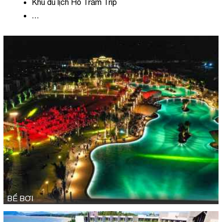
Khu du lịch Hồ Tràm Trip
…
BỂ BƠI