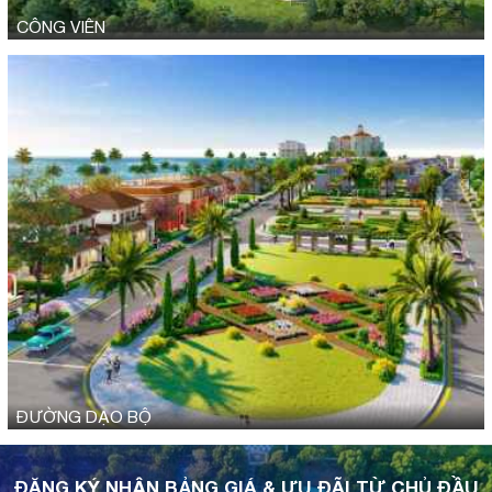
CÔNG VIÊN
ĐƯỜNG DẠO BỘ
ĐĂNG KÝ NHẬN BẢNG GIÁ & ƯU ĐÃI TỪ CHỦ ĐẦU