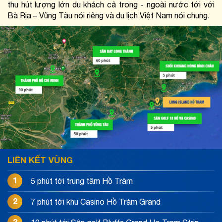
thu hút lượng lớn du khách cả trong - ngoài nước tới với 
Bà Rịa – Vũng Tàu nói riêng và du lịch Việt Nam nói chung.
LIÊN KẾT VÙNG
1
5 phút tới trung tâm Hồ Tràm
2
7 phút tới khu Casino Hồ Tràm Grand
3