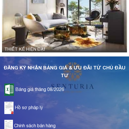
THIẾT KẾ HIỆN ĐẠI
ĐĂNG KÝ NHẬN BẢNG GIÁ & ƯU ĐÃI TỪ CHỦ ĐẦU
TƯ
Bảng giá tháng 08/2026
Hồ sơ pháp lý
Chính sách bán hàng