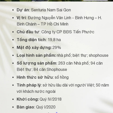
Dự án
: Senturia Nam Sai Gon
Vị trí
: Đường Nguyễn Văn Linh - Bình Hưng – H.
Bình Chánh – TP Hồ Chí Minh
Chủ đầu tư
: Công ty CP BĐS Tiến Phước
Tổng diện tích
: 19,8 ha
Mật độ xây dựng:
29%
Loại hình sản phẩm:
nhà phố; biệt thự; shophouse
Số lượng sản phẩm
: 263 căn Nhà phố; 94 căn
Biệt thự; 84 căn Shophouse
Hình thức sở hữu
: sổ hồng
Tính pháp lý
: sở hữu lâu dài với người Việt; 50 năm
với khách nước ngoài
Khởi công:
Quý IV/2018
Bàn giao
: Quý I/2020