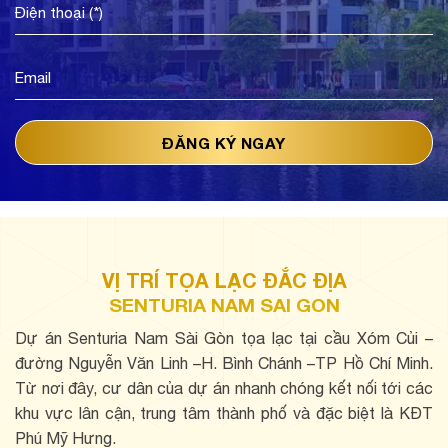
VỊ TRÍ TỌA LẠC ĐẮC ĐỊA
SENTURIA NAM SAI GON
Dự án Senturia Nam Sài Gòn tọa lạc tại cầu Xóm Củi –
đường Nguyễn Văn Linh –H. Bình Chánh –TP Hồ Chí Minh.
Từ nơi đây, cư dân của dự án nhanh chóng kết nối tới các
khu vực lân cận, trung tâm thành phố và đặc biệt là KĐT
Phú Mỹ Hưng.