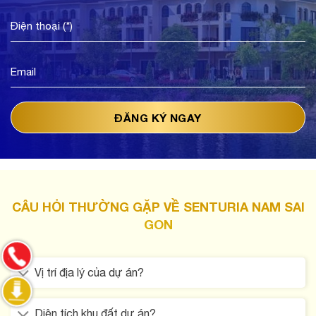
CÂU HỎI THƯỜNG GẶP VỀ SENTURIA NAM SAI
GON
Vị trí địa lý của dự án?
Diện tích khu đất dự án?