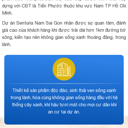
dựng với CĐT là Tiến Phước thuộc khu vực Nam TP Hồ Chí
Minh.
Dự án Senturia Nam Sai Gon nhận được sự quan tâm, đánh
giá cao của khách hàng khi được trải dài hơn 1km đường bờ
sông, kiến tạo nên không gian sống xanh thoáng đãng, trong
lành.
Ý tưởng thiết kế hiện đại, phong cách Địa Trung Hải
giúp hình thành không gian sống tiện nghi, nghỉ dưỡng
hàng đầu như khi bạn và gia đình đang đi nghỉ dưỡng
tại khu resort.