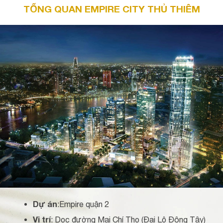
TỔNG QUAN EMPIRE CITY THỦ THIÊM
Dự án
:Empire quận 2
Vị trí
: Dọc đường Mai Chí Thọ (Đại Lộ Đông Tây)