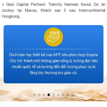
+ Gaw Capital Partners: Twincity Namsan Seoul, Dự án
Jockey tại Macau, Khách sạn 5 sao Intercontinental
Hongkong.
Chung Cư Empire City được quy hoạch thiết kế theo
đúng chuẩn quốc tế thiên về phong cách nghỉ dưỡng
tại gia, là khu phức hợp nhắm thẳng đến đối tượng
khách hàng trung lưu và thượng lưu.