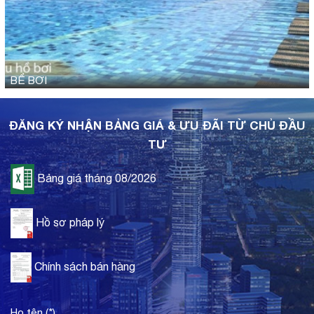
BỂ BƠI
ĐĂNG KÝ NHẬN BẢNG GIÁ & ƯU ĐÃI TỪ CHỦ ĐẦU
TƯ
Bảng giá tháng 08/2026
Hồ sơ pháp lý
Chính sách bán hàng