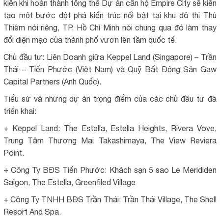
kiến khi hoàn thành tổng thể Dự án căn hộ Empire City sẽ kiến
tạo một bước đột phá kiến trúc nổi bật tại khu đô thị Thủ
Thiêm nói riêng, TP. Hồ Chí Minh nói chung qua đó làm thay
đổi diện mạo của thành phố vươn lên tầm quốc tế.
Chủ đầu tư: Liên Doanh giữa Keppel Land (Singapore) – Trần
Thái – Tiến Phước (Việt Nam) và Quỹ Bất Động Sản Gaw
Capital Partners (Anh Quốc).
Tiểu sử và những dự án trọng điểm của các chủ đầu tư đã
triển khai:
+ Keppel Land: The Estella, Estella Heights, Rivera Vove,
Trung Tâm Thương Mại Takashimaya, The View Reviera
Point.
+ Công Ty BĐS Tiến Phước: Khách sạn 5 sao Le Merididen
Saigon, The Estella, Greenfiled Village
+ Công Ty TNHH BĐS Trần Thái: Trần Thái Village, The Shell
Resort And Spa.