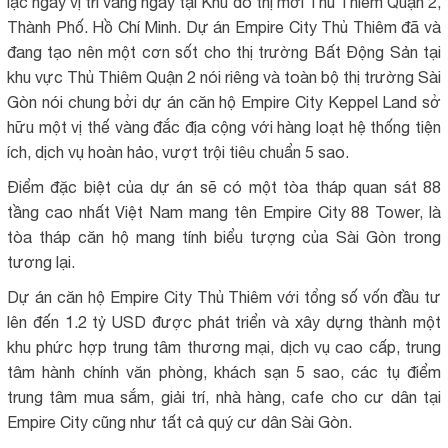
lạc ngay vị trí vàng ngay tại Khu đô thị mới Thủ Thiêm Quận 2,
Thành Phố. Hồ Chí Minh. Dự án Empire City Thủ Thiêm đã và
đang tạo nên một cơn sốt cho thị trường Bất Động Sản tại
khu vực Thủ Thiêm Quận 2 nói riêng và toàn bộ thị trường Sài
Gòn nói chung bởi dự án căn hộ Empire City Keppel Land sở
hữu một vị thế vàng đắc địa cộng với hàng loạt hệ thống tiện
ích, dịch vụ hoàn hảo, vượt trội tiêu chuẩn 5 sao.
Điểm đặc biệt của dự án sẽ có một tòa tháp quan sát 88
tầng cao nhất Việt Nam mang tên Empire City 88 Tower, là
tòa tháp căn hộ mang tính biểu tượng của Sài Gòn trong
tương lại.
Dự án căn hộ Empire City Thủ Thiêm với tổng số vốn đầu tư
lên đến 1.2 tỷ USD được phát triển và xây dựng thành một
khu phức hợp trung tâm thương mại, dịch vụ cao cấp, trung
tâm hành chính văn phòng, khách sạn 5 sao, các tụ điểm
trung tâm mua sắm, giải trí, nhà hàng, cafe cho cư dân tại
Empire City cũng như tất cả quý cư dân Sài Gòn.