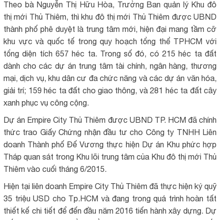
Theo bà Nguyễn Thị Hữu Hòa, Trưởng Ban quản lý Khu đô
thị mới Thủ Thiêm, thì khu đô thị mới Thủ Thiêm được UBND
thành phố phê duyệt là trung tâm mới, hiện đại mang tầm cỡ
khu vực và quốc tế trong quy hoạch tổng thể TPHCM với
tổng diện tích 657 héc ta. Trong số đó, có 215 héc ta đất
dành cho các dự án trung tâm tài chính, ngân hàng, thương
mại, dịch vụ, khu dân cư đa chức năng và các dự án văn hóa,
giải trí; 159 héc ta đất cho giao thông, và 281 héc ta đất cây
xanh phục vụ công cộng.
Dự án Empire City Thủ Thiêm được UBND TP. HCM đã chính
thức trao Giấy Chứng nhận đầu tư cho Công ty TNHH Liên
doanh Thành phố Đế Vương thực hiện Dự án Khu phức hợp
Tháp quan sát trong Khu lõi trung tâm của Khu đô thị mới Thủ
Thiêm vào cuối tháng 6/2015.
Hiện tại liên doanh Empire City Thủ Thiêm đã thực hiện ký quỹ
35 triệu USD cho Tp.HCM và đang trong quá trình hoàn tất
thiết kế chi tiết để đến đầu năm 2016 tiến hành xây dựng. Dự