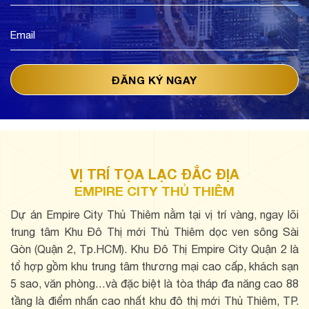
VỊ TRÍ TỌA LẠC ĐẮC ĐỊA
EMPIRE CITY THỦ THIÊM
Dự án Empire City Thủ Thiêm nằm tại vị trí vàng, ngay lõi
trung tâm Khu Đô Thị mới Thủ Thiêm dọc ven sông Sài
Gòn (Quận 2, Tp.HCM). Khu Đô Thị Empire City Quận 2 là
tổ hợp gồm khu trung tâm thương mại cao cấp, khách sạn
5 sao, văn phòng…và đặc biệt là tòa tháp đa năng cao 88
tầng là điểm nhấn cao nhất khu đô thị mới Thủ Thiêm, TP.