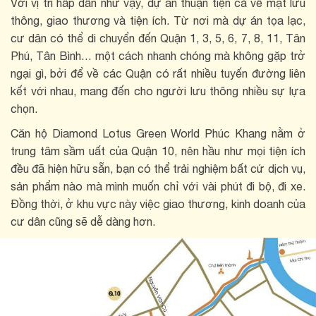
Với vị trí hấp dẫn như vậy, dự án thuận tiện cả về mặt lưu
thông, giao thương và tiện ích. Từ nơi mà dự án tọa lạc,
cư dân có thể di chuyển đến Quận 1, 3, 5, 6, 7, 8, 11, Tân
Phú, Tân Bình… một cách nhanh chóng mà không gặp trở
ngại gì, bởi để về các Quận có rất nhiều tuyến đường liên
kết với nhau, mang đến cho người lưu thông nhiều sự lựa
chọn.
Căn hộ Diamond Lotus Green World Phúc Khang nằm ở
trung tâm sầm uất của Quận 10, nên hầu như mọi tiện ích
đều đã hiện hữu sẵn, bạn có thể trải nghiệm bất cứ dịch vụ,
sản phẩm nào mà mình muốn chỉ với vài phút đi bộ, đi xe.
Đồng thời, ở khu vực này việc giao thương, kinh doanh của
cư dân cũng sẽ dễ dàng hơn.