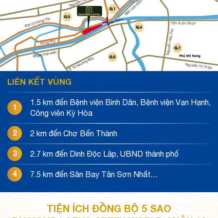
LIÊN KẾT VÙNG
1.5 km đến Bệnh viện Bình Dân, Bệnh viện Vạn Hạnh,
1
Công viên Kỳ Hòa
2
2 km đến Chợ Bến Thành
3
2.7 km đến Dinh Độc Lập, UBND thành phố
4
7.5 km đến Sân Bay Tân Sơn Nhất…
TIỆN ÍCH ĐỒNG BỘ 5 SAO