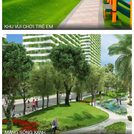
KHU VUI CHƠI TRẺ EM
MẢNG SỐNG XANH