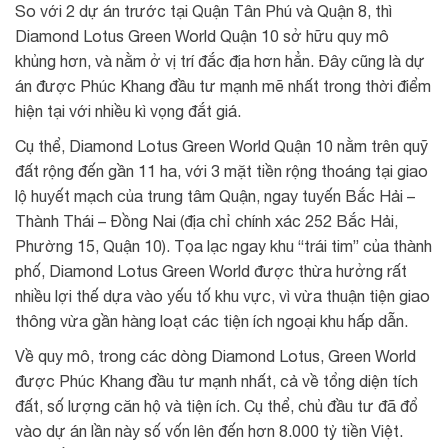
So với 2 dự án trước tại Quận Tân Phú và Quận 8, thì
Diamond Lotus Green World Quận 10 sở hữu quy mô
khủng hơn, và nằm ở vị trí đắc địa hơn hẳn. Đây cũng là dự
án được Phúc Khang đầu tư mạnh mẽ nhất trong thời điểm
hiện tại với nhiều kì vọng đắt giá.
Cụ thể, Diamond Lotus Green World Quận 10 nằm trên quỹ
đất rộng đến gần 11 ha, với 3 mặt tiền rộng thoáng tại giao
lộ huyết mạch của trung tâm Quận, ngay tuyến Bắc Hải –
Thành Thái – Đồng Nai (địa chỉ chính xác 252 Bắc Hải,
Phường 15, Quận 10). Tọa lạc ngay khu “trái tim” của thành
phố, Diamond Lotus Green World được thừa hưởng rất
nhiều lợi thế dựa vào yếu tố khu vực, vì vừa thuận tiện giao
thông vừa gần hàng loạt các tiện ích ngoại khu hấp dẫn.
Về quy mô, trong các dòng Diamond Lotus, Green World
được Phúc Khang đầu tư mạnh nhất, cả về tổng diện tích
đất, số lượng căn hộ và tiện ích. Cụ thể, chủ đầu tư đã đổ
vào dự án lần này số vốn lên đến hơn 8.000 tỷ tiền Việt.