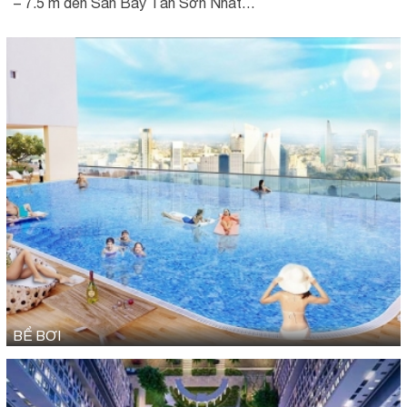
– 7.5 m đến Sân Bay Tân Sơn Nhất…
BỂ BƠI