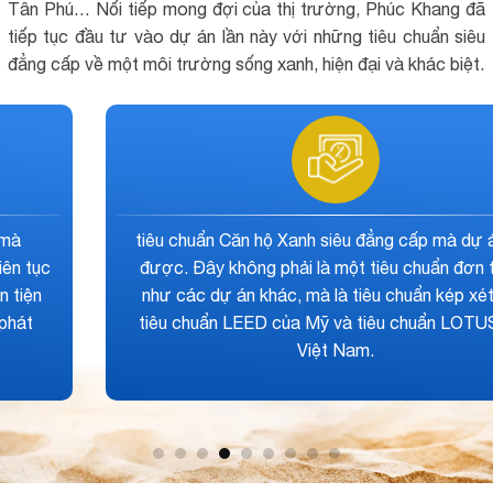
Tân Phú… Nối tiếp mong đợi của thị trường, Phúc Khang đã
tiếp tục đầu tư vào dự án lần này với những tiêu chuẩn siêu
đẳng cấp về một môi trường sống xanh, hiện đại và khác biệt.
ạt
Được bao bọc bởi hàng loạt các con đường lớn n
n
rộng thoáng giúp kết nối đến tất cả các Quận huy
n
của thành phố một cách nhanh chóng. Không chỉ v
a
cũng nhờ địa thế trên mà Diamond Lotus Green
World cũng được vây quanh bởi hàng loạt các tiệ
ích ngoại