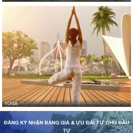
YOGA
ĐĂNG KÝ NHẬN BẢNG GIÁ & ƯU ĐÃI TỪ CHỦ ĐẦU
TƯ