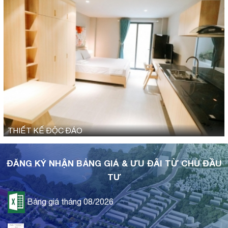
THIẾT KẾ ĐỘC ĐÁO
ĐĂNG KÝ NHẬN BẢNG GIÁ & ƯU ĐÃI TỪ CHỦ ĐẦU
TƯ
Bảng giá tháng 08/2026