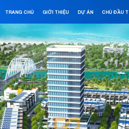
TRANG CHỦ
GIỚI THIỆU
DỰ ÁN
CHỦ ĐẦU 