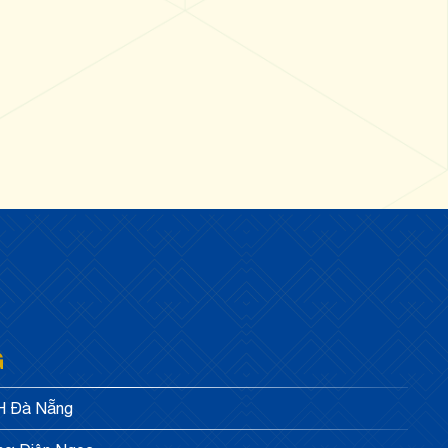
G
ĐH Đà Nẵng