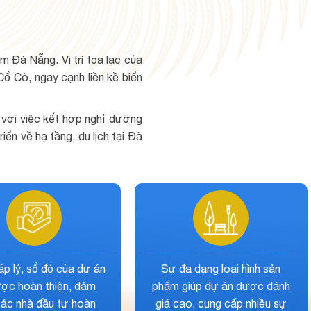
 Đà Nẵng. Vị trí tọa lạc của
ổ Cò, ngay cạnh liền kề biển
h với việc kết hợp nghỉ dưỡng
ển về hạ tầng, du lịch tại Đà
Dự án đưa ra mức giá bán
Quy hoạch của dự án
hấp dẫn, cung cấp dịch vụ
định hướng, có sự phát
hoàn hảo trong thời điểm cả
rõ ràng theo sự phát t