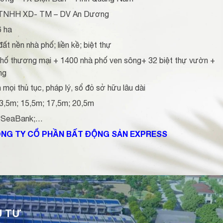
 TNHH XD- TM – DV An Dương
6 ha
ất nền nhà phố; liền kề; biệt thự
hố thương mại + 1400 nhà phố ven sông+ 32 biệt thự vườn +
ng
 mọi thủ tục, pháp lý, sổ đỏ sở hữu lâu dài
13,5m; 15,5m; 17,5m; 20,5m
SeaBank;…
NG TY CỔ PHẦN BẤT ĐỘNG SẢN EXPRESS
U TƯ