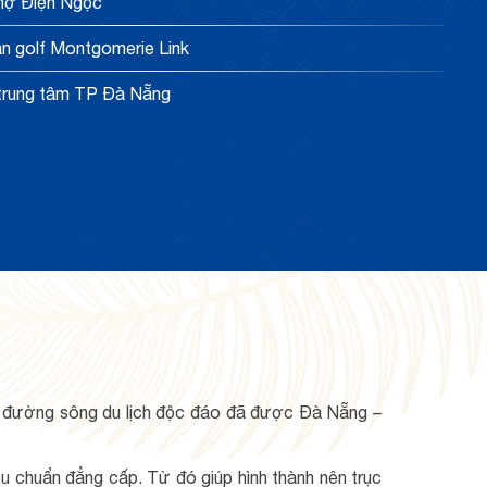
chợ Điện Ngọc
sân golf Montgomerie Link
 trung tâm TP Đà Nẵng
n đường sông du lịch độc đáo đã được Đà Nẵng –
tiêu chuẩn đẳng cấp. Từ đó giúp hình thành nên trục