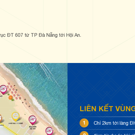
trục ĐT 607 từ TP Đà Nẵng tới Hội An.
LIÊN KẾT VÙN
1
Chỉ 2km tới làng 