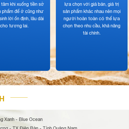
trước, trong và cả sau khi
của toàn khu vực. Từ đ
bán các sản phẩm với mức
tăng khả năng sinh lời
giá trị thặng dư cao đáp ứng
dẫn, lâu dài và ổn địn
nhu cầu của ở - đầu tư.
mọi khách hàng.
H
 Xanh - Blue Ocean
ng - TX Điện Bàn - Tỉnh Quảng Nam