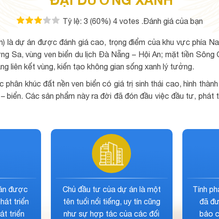
Tỷ lệ:
3
(60%)
4
votes
.Đánh giá của bạn
 là dự án được đánh giá cao, trọng điểm của khu vực phía Nam
g Sa, vùng ven biển du lịch Đà Nẵng – Hội An; mặt tiền Sông C
ng liên kết vùng, kiến tạo không gian sống xanh lý tưởng.
hân khúc đất nền ven biển có giá trị sinh thái cao, hình thàn
– biển. Các sản phẩm này ra đời đã đón đầu việc đầu tư, phát tri
ch, thiết kế sản
Không gian sống xanh của dự
n đại, ngay cạnh
án được đánh giá cao, cùng
 rộng rãi, rộng rãi
với đó là yếu tố vị trí giúp gia