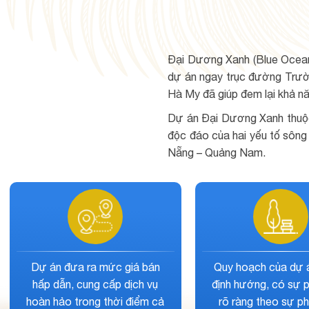
Đại Dương Xanh (Blue Ocean)
dự án ngay trục đường Trườn
Hà My đã giúp đem lại khả nă
Dự án Đại Dương Xanh thuộc p
độc đáo của hai yếu tố sông 
Nẵng – Quảng Nam.
 sản
Nội khu, ngoại khu của dự án
Quy hoạ
 đánh
hội tụ hàng loạt tiện ích dịch
phẩm hiệ
ều sự
vụ đẳng cấp nhằm đáp ứng
tuyến đường