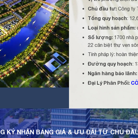
Chủ đầu tư:
Công ty
Tổng quy hoạch
: 12,
Loại hình sản phẩm:
đ
Số lượng:
1700 nhà p
22 căn biệt thự ven sô
Tính pháp lý: hoàn thiện
Đường quy hoạch
: 
Ngân hàng bảo lãnh:
Đại Lý Phân Phối:
CÔ
G KÝ NHẬN BẢNG GIÁ & ƯU ĐÃI TỪ CHỦ ĐẦ