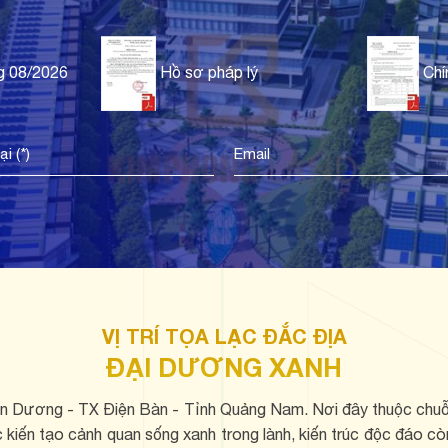
g 08/2026
Hồ sơ pháp lý
Chí
VỊ TRÍ TỌA LẠC ĐẮC ĐỊA
ĐẠI DƯƠNG XANH
iện Dương - TX Điện Bàn - Tỉnh Quảng Nam. Nơi đây thuộc chuỗi
 kiến tạo cảnh quan sống xanh trong lành, kiến trúc độc đáo còn