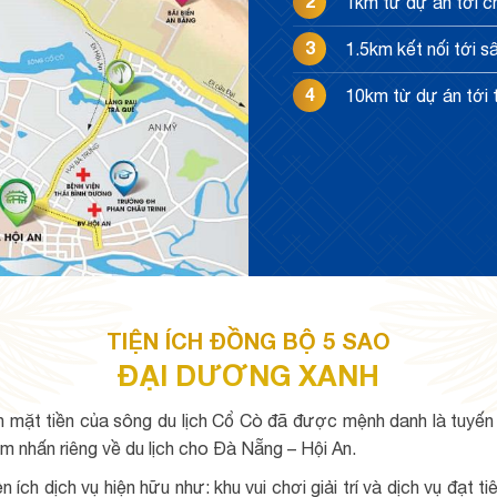
2
1km từ dự án tới 
3
1.5km kết nối tới 
4
10km từ dự án tới
TIỆN ÍCH ĐỒNG BỘ 5 SAO
ĐẠI DƯƠNG XANH
h mặt tiền của sông du lịch Cổ Cò đã được mệnh danh là tuyế
m nhấn riêng về du lịch cho Đà Nẵng – Hội An.
 ích dịch vụ hiện hữu như: khu vui chơi giải trí và dịch vụ đạt 