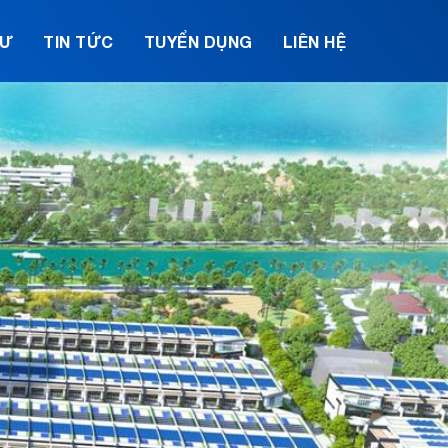
TƯ
TIN TỨC
TUYỂN DỤNG
LIÊN HỆ