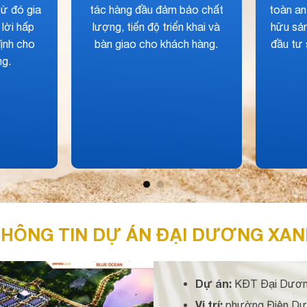
 tích đa dạng mà
tăng khả năng liên kết vùng,
g hiếm có thể tìm
đi lại của cư dân dự án sẽ
dự án khác tại khu
nhanh chóng hơn rất nhiều.
n sông Cổ Cò.
HÔNG TIN DỰ ÁN ĐẠI DƯƠNG XAN
Dự án:
KĐT Đại Dương
Vị trí:
phường Điện Dươ