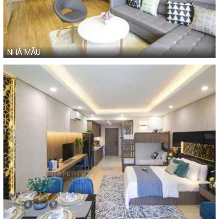
NHÀ MẪU