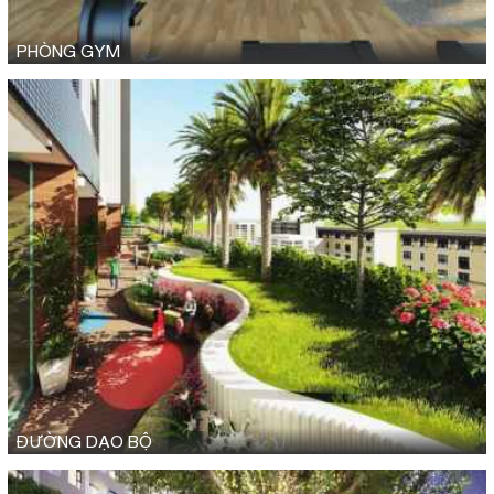
PHÒNG GYM
ĐƯỜNG DẠO BỘ