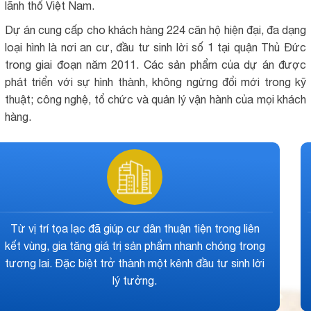
lãnh thổ Việt Nam.
Dự án cung cấp cho khách hàng 224 căn hộ hiện đại, đa dạng
loại hình là nơi an cư, đầu tư sinh lời số 1 tại quận Thủ Đức
trong giai đoạn năm 2011. Các sản phẩm của dự án được
phát triển với sự hình thành, không ngừng đổi mới trong kỹ
thuật; công nghệ, tổ chức và quản lý vận hành của mọi khách
hàng.
hị trường số lượng căn hộ
Các căn hộ có thiết kế hi
a dạng loại hình sản phẩm,
mang lại không gian sống 
 hàng không có nhiều cơ hội
có cuộc sống tiện nghi, số
ản phẩm tại nơi đây.
điều hiếm có tại khu vự
hiếm dự án 