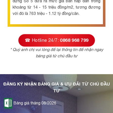
dựng Số 5 đưa ra mức giá bán hấp dẫn trong
khoảng từ 14 - 15 triệu đồng/m2, tương đương
với đó là 763 triệu - 1.12 tỷ đồng/căn.
☎ Hotline 24/7:
0868 968 799
* Quý anh chị vui lòng để lại thông tin để nhận ngay
bảng giá từ chủ đầu tư
ĐĂNG KÝ NHẬN BẢNG GIÁ & ƯU ĐÃI TỪ CHỦ ĐẦU
TƯ
Bảng giá tháng 08/2026