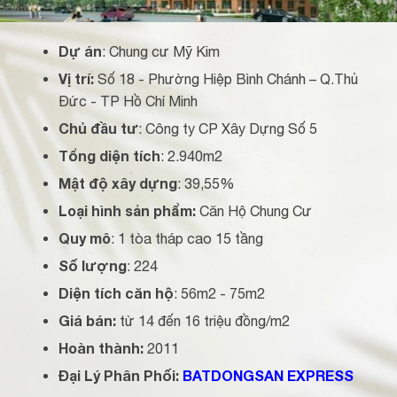
Dự án
: Chung cư Mỹ Kim
Vị trí:
Số 18 - Phường Hiệp Bình Chánh – Q.Thủ
Đức - TP Hồ Chí Minh
Chủ đầu tư
: Công ty CP Xây Dựng Số 5
Tổng diện tích
: 2.940m2
Mật độ xây dựng
: 39,55%
Loại hình sản phẩm:
Căn Hộ Chung Cư
Quy mô
: 1 tòa tháp cao 15 tầng
Số lượng
: 224
Diện tích căn hộ
: 56m2 - 75m2
Giá bán:
từ 14 đến 16 triệu đồng/m2
Hoàn thành:
2011
Đại Lý Phân Phối:
BATDONGSAN EXPRESS