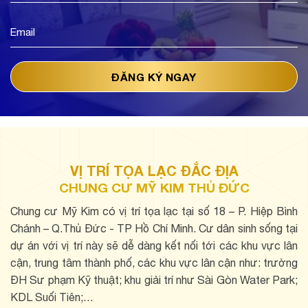
VỊ TRÍ TỌA LẠC ĐẮC ĐỊA
CHUNG CƯ MỸ KIM THỦ ĐỨC
Chung cư Mỹ Kim có vị trí tọa lạc tại số 18 – P. Hiệp Bình
Chánh – Q.Thủ Đức - TP Hồ Chí Minh. Cư dân sinh sống tại
dự án với vị trí này sẽ dễ dàng kết nối tới các khu vực lân
cận, trung tâm thành phố, các khu vực lân cận như: trường
ĐH Sư phạm Kỹ thuật; khu giải trí như Sài Gòn Water Park;
KDL Suối Tiên;…