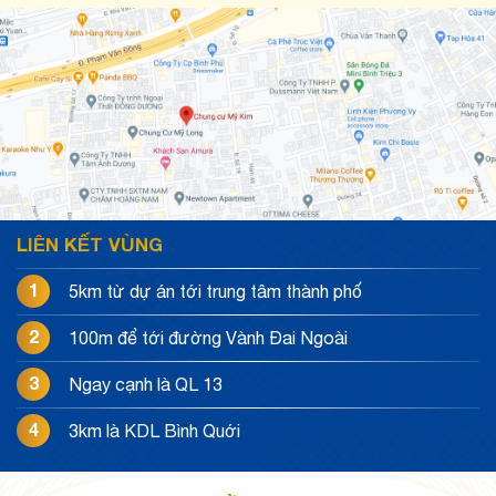
LIÊN KẾT VÙNG
1
5km từ dự án tới trung tâm thành phố
2
100m để tới đường Vành Đai Ngoài
3
Ngay cạnh là QL 13
4
3km là KDL Bình Quới