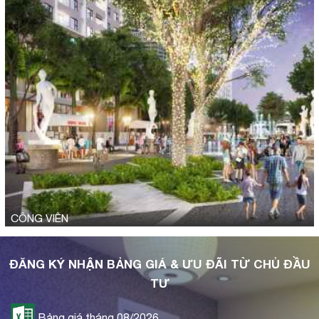
CÔNG VIÊN
ĐĂNG KÝ NHẬN BẢNG GIÁ & ƯU ĐÃI TỪ CHỦ ĐẦU
TƯ
Bảng giá tháng 08/2026