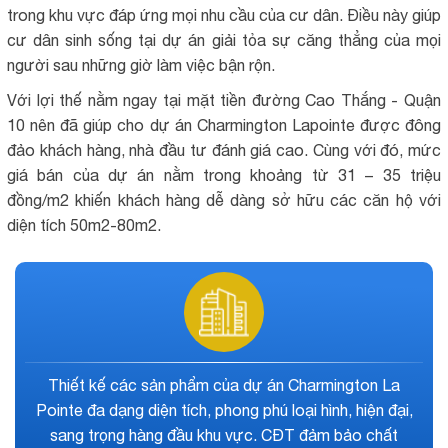
trong khu vực đáp ứng mọi nhu cầu của cư dân. Điều này giúp
cư dân sinh sống tại dự án giải tỏa sự căng thẳng của mọi
người sau những giờ làm việc bận rộn.
Với lợi thế nằm ngay tại mặt tiền đường Cao Thắng - Quận
10 nên đã giúp cho dự án Charmington Lapointe được đông
đảo khách hàng, nhà đầu tư đánh giá cao. Cùng với đó, mức
giá bán của dự án nằm trong khoảng từ 31 – 35 triệu
đồng/m2 khiến khách hàng dễ dàng sở hữu các căn hộ với
diện tích 50m2-80m2.
Mức giá bán đưa ra hấp dẫn mọi khách hàng.Khá
mềm khi đem so sánh với các sản phẩm cùng phân
khúc, cùng khu vực. Đặc biệt là khi khách hàng được