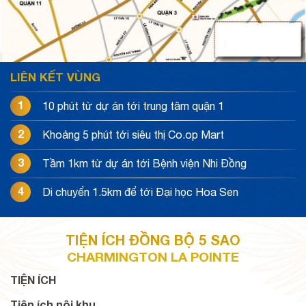
LIÊN KẾT VÙNG
1
10 phút từ dự án tới trung tâm quận 1
2
Khoảng 5 phút tới siêu thị Co.op Mart
3
Tầm 1km từ dự án tới Bệnh viện Nhi Đồng
4
Di chuyển 1.5km để tới Đại học Hoa Sen
TIỆN ÍCH ĐỒNG BỘ 5 SAO
CHARMINGTON LA POINTE
TIỆN ÍCH
Tiện ích nội khu