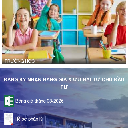
TRƯỜNG HỌC
ĐĂNG KÝ NHẬN BẢNG GIÁ & ƯU ĐÃI TỪ CHỦ ĐẦU
TƯ
Bảng giá tháng 08/2026
Hồ sơ pháp lý