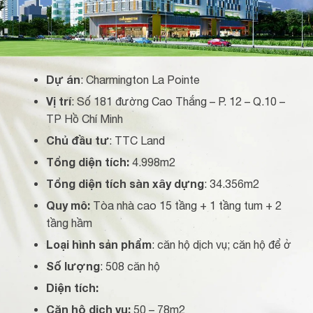
Dự án
: Charmington La Pointe
Vị trí
: Số 181 đường Cao Thắng – P. 12 – Q.10 –
TP Hồ Chí Minh
Chủ đầu tư
: TTC Land
Tổng diện tích:
4.998m2
Tổng diện tích sàn xây dựng
: 34.356m2
Quy mô:
Tòa nhà cao 15 tầng + 1 tầng tum + 2
tầng hầm
Loại hình sản phẩm
: căn hộ dịch vụ; căn hộ để ở
Số lượng
: 508 căn hộ
Diện tích:
Căn hộ dịch vụ:
50 – 78m2